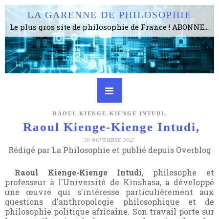
LA GARENNE DE PHILOSOPHIE
Le plus gros site de philosophie de France ! ABONNEZ-VOUS ! 4115 Articles, 1634 abonné·e·s, depuis 2006 . . . . . . . . 2 852 214 pages vues jusqu'à présent. Prestance et être apte à un plus grand nombre de choses.
RAOUL KIENGE-KIENGE INTUDI,
Raoul Kienge-Kienge Intudi,
30 NOVEMBRE 2025
Rédigé par La Philosophie et publié depuis Overblog
Raoul Kienge-Kienge Intudi
, philosophe et
professeur à l'Université de Kinshasa, a développé
une œuvre qui s'intéresse particulièrement aux
questions d'anthropologie philosophique et de
philosophie politique africaine. Son travail porte sur