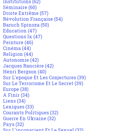
Institutions
(62)
Séminaire
(60)
Droite Extrême
(57)
Révolution Française
(54)
Baruch Spinoza
(50)
Education
(47)
Questions Ix
(47)
Peinture
(46)
Cinéma
(44)
Religion
(44)
Autonomie
(42)
Jacques Rancière
(42)
Henri Bergson
(40)
Sur L'epoque Et Les Conjectures
(39)
Sur Le Terrorisme Et Le Secret
(39)
Europe
(38)
A Finir
(34)
Liens
(34)
Lexiques
(33)
Courants Politiques
(32)
Guerre En Ukraine
(32)
Pays
(32)
Sur L'inconscient Et Le Sexuel
(32)