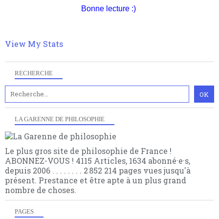
gratuite (2 mails par mois), commentez sans
Bonne lecture :)
hésitation, partagez le contenu sur les réseaux et si
vous le pouvez faîtes des liens depuis votre site.
View My Stats
RECHERCHE
LA GARENNE DE PHILOSOPHIE
Le plus gros site de philosophie de France !
ABONNEZ-VOUS ! 4115 Articles, 1634 abonné·e·s,
depuis 2006 . . . . . . . . 2 852 214 pages vues jusqu'à
présent. Prestance et être apte à un plus grand
nombre de choses.
PAGES