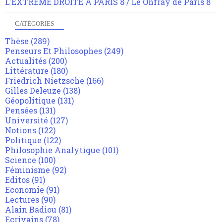
L'EXTREME DROITE A PARIS 8 / Le Onfray de Paris 8
CATÉGORIES
Thèse
(289)
Penseurs Et Philosophes
(249)
Actualités
(200)
Littérature
(180)
Friedrich Nietzsche
(166)
Gilles Deleuze
(138)
Géopolitique
(131)
Pensées
(131)
Université
(127)
Notions
(122)
Politique
(122)
Philosophie Analytique
(101)
Science
(100)
Féminisme
(92)
Editos
(91)
Economie
(91)
Lectures
(90)
Alain Badiou
(81)
Ecrivains
(78)