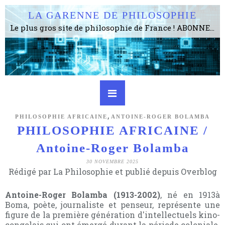
LA GARENNE DE PHILOSOPHIE
Le plus gros site de philosophie de France ! ABONNEZ-VOUS ! 4115 Articles, 1634 abonné·e·s, depuis 2006 . . . . . . . . 2 852 214 pages vues jusqu'à présent. Prestance et être apte à un plus grand nombre de choses.
,
PHILOSOPHIE AFRICAINE
ANTOINE-ROGER BOLAMBA
PHILOSOPHIE AFRICAINE /
Antoine-Roger Bolamba
30 NOVEMBRE 2025
Rédigé par La Philosophie et publié depuis Overblog
Antoine-Roger Bolamba (1913-2002)
, né en 1913à
Boma, poète, journaliste et penseur, représente une
figure de la première génération d'intellectuels kino-
congolais qui ont émergé durant la période coloniale.