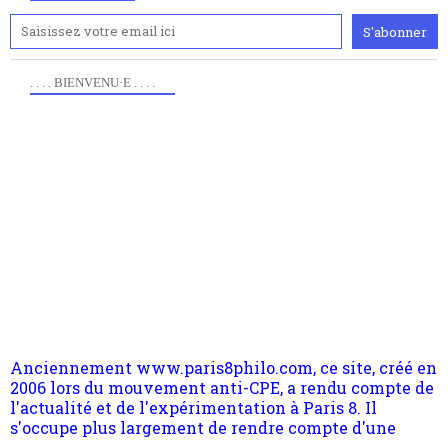
. . . . BIENVENU·E . . . .
Anciennement www.paris8philo.com, ce site, créé en
2006 lors du mouvement anti-CPE, a rendu compte de
l'actualité et de l'expérimentation à Paris 8. Il
s'occupe plus largement de rendre compte d'une
transformation dans les paradigmes philosophiques
suivant la pensée du Dehors ou du Surpli, omme la
nomme les métaphysiciens classique. Nous avons