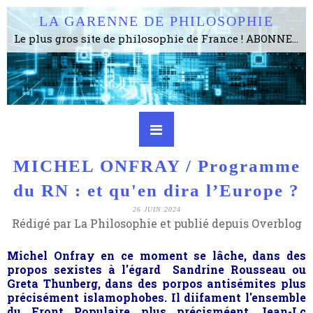
LA GARENNE DE PHILOSOPHIE
Le plus gros site de philosophie de France ! ABONNEZ-VOUS ! 4115 Articles, 1634 abonné·e·s, depuis 2006 . . . . . . . . 2 852 214 pages vues jusqu'à présent. Prestance et être apte à un plus grand nombre de choses.
MICHEL ONFRAY / Programme
du RN : et qu'en dira l’Europe ?
26 JUIN 2024
Rédigé par La Philosophie et publié depuis Overblog
Michel Onfray en ce moment se lâche, dans des
propos sexistes à l'égard Sandrine Rousseau ou
Greta Thunberg, dans des porpos antisémites plus
précisément islamophobes. Il diifament l'ensemble
du Front Populaire plus précisméent Jean-Lc