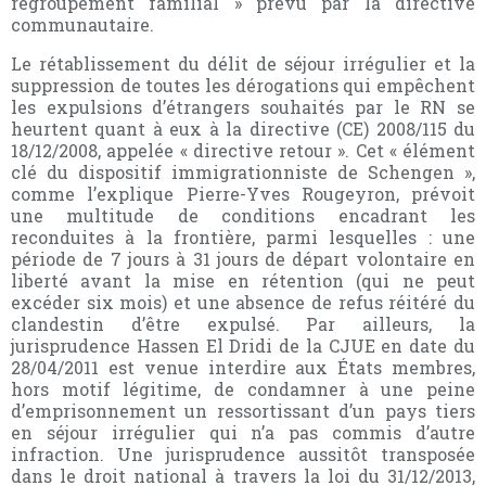
regroupement familial » prévu par la directive
communautaire.
Le rétablissement du délit de séjour irrégulier et la
suppression de toutes les dérogations qui empêchent
les expulsions d’étrangers souhaités par le RN se
heurtent quant à eux à la directive (CE) 2008/115 du
18/12/2008, appelée « directive retour ». Cet « élément
clé du dispositif immigrationniste de Schengen »,
comme l’explique Pierre-Yves Rougeyron, prévoit
une multitude de conditions encadrant les
reconduites à la frontière, parmi lesquelles : une
période de 7 jours à 31 jours de départ volontaire en
liberté avant la mise en rétention (qui ne peut
excéder six mois) et une absence de refus réitéré du
clandestin d’être expulsé. Par ailleurs, la
jurisprudence Hassen El Dridi de la CJUE en date du
28/04/2011 est venue interdire aux États membres,
hors motif légitime, de condamner à une peine
d’emprisonnement un ressortissant d’un pays tiers
en séjour irrégulier qui n’a pas commis d’autre
infraction. Une jurisprudence aussitôt transposée
dans le droit national à travers la loi du 31/12/2013,