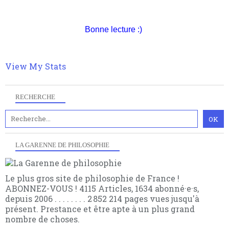
philosophique du WWe siècle. Cette pensée hors
Pour nous soutenir abonnez-vous à la newsletter
contrat est la marque d'une complexité, riche de
gratuite (2 mails par mois), commentez sans
multiples facteurs et échelles. Ce site contient des
hésitation, partagez le contenu sur les réseaux et si
Bonne lecture :)
articles pour être apte à un plus grand nombre de
vous le pouvez faîtes des liens depuis votre site.
choses.
View My Stats
RECHERCHE
LA GARENNE DE PHILOSOPHIE
Le plus gros site de philosophie de France !
ABONNEZ-VOUS ! 4115 Articles, 1634 abonné·e·s,
depuis 2006 . . . . . . . . 2 852 214 pages vues jusqu'à
présent. Prestance et être apte à un plus grand
nombre de choses.