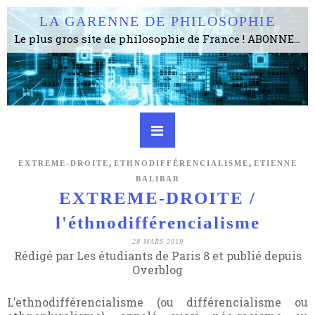
LA GARENNE DE PHILOSOPHIE
Le plus gros site de philosophie de France ! ABONNEZ-VOUS ! 4115 Articles, 1634 abonné·e·s, depuis 2006 . . . . . . . . 2 852 214 pages vues jusqu'à présent. Prestance et être apte à un plus grand nombre de choses.
,
,
EXTREME-DROITE
ETHNODIFFÉRENCIALISME
ETIENNE
BALIBAR
EXTREME-DROITE /
l'éthnodifférencialisme
28 MARS 2019
Rédigé par Les étudiants de Paris 8 et publié depuis
Overblog
L’ethnodifférencialisme (ou différencialisme ou