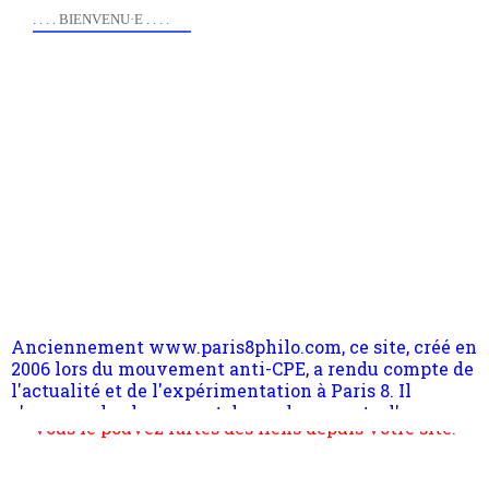
. . . . BIENVENU·E . . . .
Anciennement www.paris8philo.com, ce site, créé en
2006 lors du mouvement anti-CPE, a rendu compte de
l'actualité et de l'expérimentation à Paris 8. Il
s'occupe plus largement de rendre compte d'une
transformation dans les paradigmes philosophiques
suivant la pensée du Dehors ou du Surpli, omme la
nomme les métaphysiciens classique. Nous avons
quant à nous déjà basculé d'emblée dans la modernité
quantique, résolvant la plupart des impasses