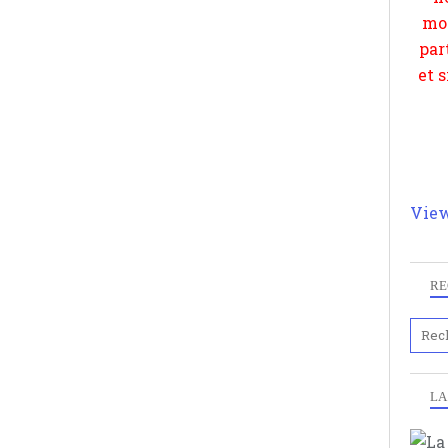
View
RE
LA