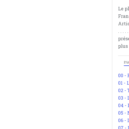
Le p
Fran
Arti
. . .
prés
plus
PA
00 -
01 - 
02 -
03 -
04 -
05 -
06 -
07 -