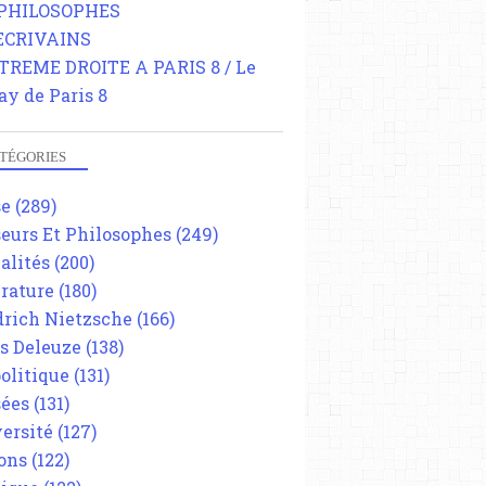
 PHILOSOPHES
 ECRIVAINS
TREME DROITE A PARIS 8 / Le
ay de Paris 8
TÉGORIES
se
(289)
eurs Et Philosophes
(249)
alités
(200)
érature
(180)
drich Nietzsche
(166)
es Deleuze
(138)
olitique
(131)
ées
(131)
ersité
(127)
ons
(122)