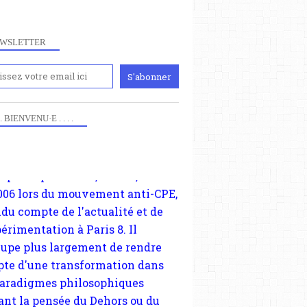
WSLETTER
iennement
paris8philo.com, ce site, créé
006 lors du mouvement anti-CPE,
 . . BIENVENU·E . . . .
ndu compte de l'actualité et de
périmentation à Paris 8. Il
cupe plus largement de rendre
te d'une transformation dans
paradigmes philosophiques
ant la pensée du Dehors ou du
li, omme la nomme les
physiciens classique. Nous
s quant à nous déjà basculé
blée dans la modernité