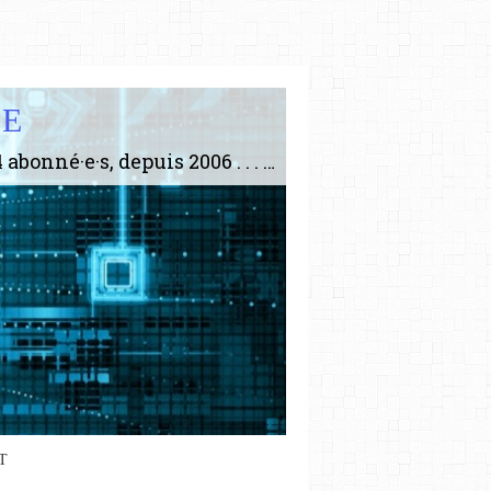
IE
Le plus gros site de philosophie de France ! ABONNEZ-VOUS ! 4115 Articles, 1634 abonné·e·s, depuis 2006 . . . . . . . . 2 852 214 pages vues jusqu'à présent. Prestance et être apte à un plus grand nombre de choses.
T