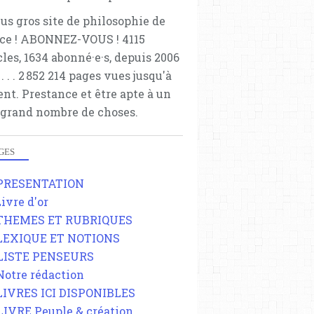
lus gros site de philosophie de
ce ! ABONNEZ-VOUS ! 4115
cles, 1634 abonné·e·s, depuis 2006
 . . . . . 2 852 214 pages vues jusqu'à
ent. Prestance et être apte à un
 grand nombre de choses.
GES
 PRESENTATION
Livre d'or
 THEMES ET RUBRIQUES
 LEXIQUE ET NOTIONS
 LISTE PENSEURS
 Notre rédaction
 LIVRES ICI DISPONIBLES
 LIVRE Peuple & création