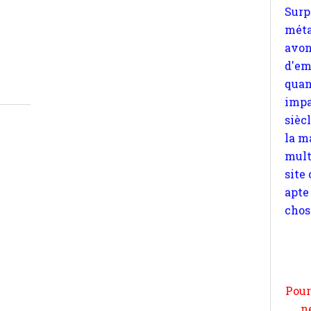
quan
impa
sièc
la m
mult
site
apte
chos
Pour
n
moi
par
et 