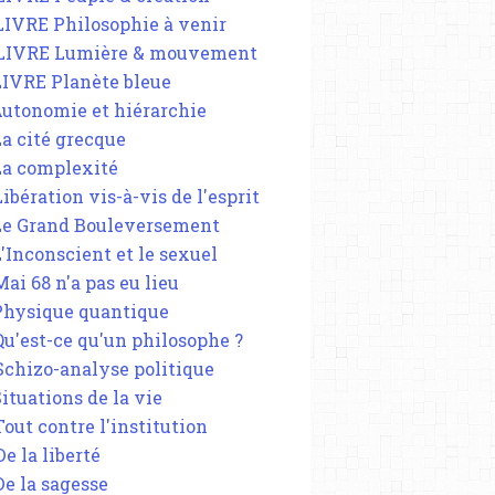
 LIVRE Philosophie à venir
 LIVRE Lumière & mouvement
 LIVRE Planète bleue
 Autonomie et hiérarchie
La cité grecque
 La complexité
Libération vis-à-vis de l'esprit
 Le Grand Bouleversement
L'Inconscient et le sexuel
Mai 68 n'a pas eu lieu
 Physique quantique
 Qu'est-ce qu'un philosophe ?
 Schizo-analyse politique
Situations de la vie
Tout contre l'institution
De la liberté
De la sagesse