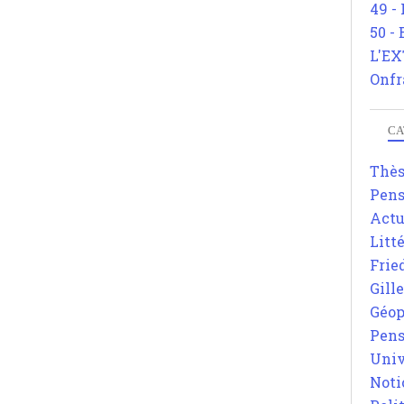
49 -
50 -
L'EX
Onfr
CA
Thè
Pens
Actu
Litt
Frie
Gill
Géop
Pens
Univ
Noti