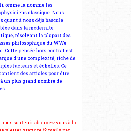
tique, résolvant la plupart des
sses philosophique du WWe
le. Cette pensée hors contrat est
arque d'une complexité, riche de
iples facteurs et échelles. Ce
 contient des articles pour être
 à un plus grand nombre de
es.
 nous soutenir abonnez-vous à la
ewsletter gratuite (2 mails par
s), commentez sans hésitation,
tagez le contenu sur les réseaux
si vous le pouvez faîtes des liens