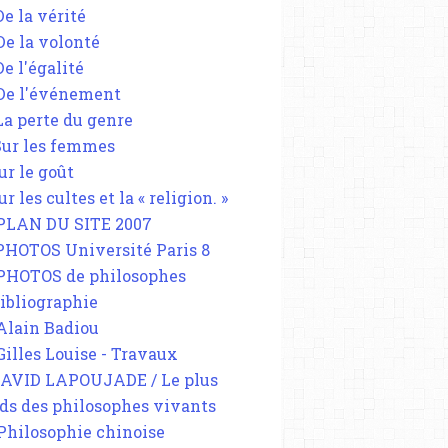
De la vérité
 De la volonté
De l'égalité
 De l'événement
 La perte du genre
 Sur les femmes
ur le goût
ur les cultes et la « religion. »
 PLAN DU SITE 2007
 PHOTOS Université Paris 8
 PHOTOS de philosophes
Bibliographie
 Alain Badiou
 Gilles Louise - Travaux
DAVID LAPOUJADE / Le plus
ds des philosophes vivants
 Philosophie chinoise