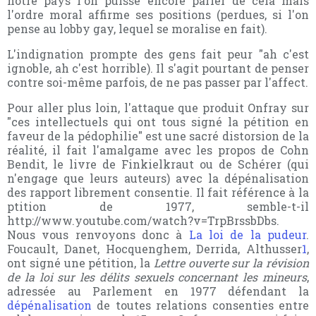
notre pays l'on puisse encore parler de cela mais
l'ordre moral affirme ses positions (perdues, si l'on
pense au lobby gay, lequel se moralise en fait).
L'indignation prompte des gens fait peur "ah c'est
ignoble, ah c'est horrible). Il s'agit pourtant de penser
contre soi-même parfois, de ne pas passer par l'affect.
Pour aller plus loin, l'attaque que produit Onfray sur
"ces intellectuels qui ont tous signé la pétition en
faveur de la pédophilie" est une sacré distorsion de la
réalité, il fait l'amalgame avec les propos de Cohn
Bendit, le livre de Finkielkraut ou de Schérer (qui
n'engage que leurs auteurs) avec la dépénalisation
des rapport librement consentie. Il fait référence à la
ptition de 1977, semble-t-il
http://www.youtube.com/watch?v=TrpBrssbDbs.
Nous vous renvoyons donc à
La loi de la pudeur
.
Foucault, Danet, Hocquenghem, Derrida, Althusser
1
,
ont signé une pétition, la
Lettre ouverte sur la révision
de la loi sur les délits sexuels concernant les mineurs
,
adressée au Parlement en 1977 défendant la
dépénalisation
de toutes relations consenties entre