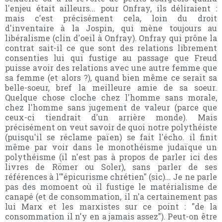
l'enjeu était ailleurs... pour Onfray, ils déliraient :
mais c'est précisément cela, loin du droit
d'inventaire à la Jospin, qui mène toujours au
libéralisme (clin d'oeil à Onfray). Onfray qui prône la
contrat sait-il ce que sont des relations librement
consenties lui qui fustige au passage que Freud
puisse avoir des relations avec une autre femme que
sa femme (et alors ?), quand bien même ce serait sa
belle-soeur, bref la meilleure amie de sa soeur.
Quelque chose cloche chez l'homme sans morale,
chez l'homme sans jugement de valeur (parce que
ceux-ci tiendrait d'un arrière monde). Mais
précisément on veut savoir de quoi notre polythéiste
(puisqu'il se réclame païen) se fait l'écho. il finit
même par voir dans le monothéisme judaïque un
polythéisme (il n'est pas à propos de parler ici des
livres de Römer ou Soler), sans parler de ses
références à l'"épicurisme chrétien" (sic)... Je ne parle
pas des momoent où il fustige le matérialisme de
canapé (et de consommation, il n'a certainement pas
lui Marx et les marxistes sur ce point : "de la
consommation il n'y en a jamais assez"). Peut-on être