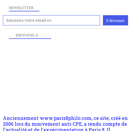
NEWSLETTER
. . . . BIENVENU·E . . . .
Anciennement www.paris8philo.com, ce site, créé en
2006 lors du mouvement anti-CPE, a rendu compte de
l'actualité et de l'expérimentation à Paris 8. Il
s'occupe plus largement de rendre compte d'une
transformation dans les paradigmes philosophiques