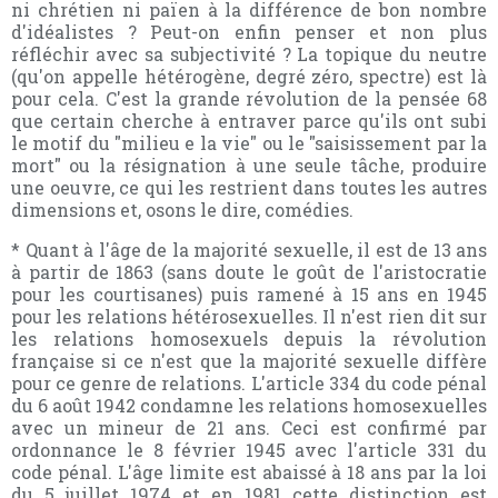
ni chrétien ni païen à la différence de bon nombre
d'idéalistes ? Peut-on enfin penser et non plus
réfléchir avec sa subjectivité ? La topique du neutre
(qu'on appelle hétérogène, degré zéro, spectre) est là
pour cela. C'est la grande révolution de la pensée 68
que certain cherche à entraver parce qu'ils ont subi
le motif du "milieu e la vie" ou le "saisissement par la
mort" ou la résignation à une seule tâche, produire
une oeuvre, ce qui les restrient dans toutes les autres
dimensions et, osons le dire, comédies.
* Quant à l'âge de la majorité sexuelle, il est de 13 ans
à partir de 1863 (sans doute le goût de l'aristocratie
pour les courtisanes) puis ramené à 15 ans en 1945
pour les relations hétérosexuelles. Il n'est rien dit sur
les relations homosexuels depuis la révolution
française si ce n'est que la majorité sexuelle diffère
pour ce genre de relations. L'article 334 du code pénal
du 6 août 1942 condamne les relations homosexuelles
avec un mineur de 21 ans. Ceci est confirmé par
ordonnance le 8 février 1945 avec l'article 331 du
code pénal. L'âge limite est abaissé à 18 ans par la loi
du 5 juillet 1974 et en 1981 cette distinction est