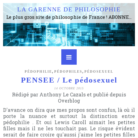
LA GARENNE DE PHILOSOPHIE
Le plus gros site de philosophie de France ! ABONNEZ-VOUS ! 4115 Articles, 1634 abonné·e·s, depuis 2006 . . . . . . . . 2 852 214 pages vues jusqu'à présent. Prestance et être apte à un plus grand nombre de choses.
,
,
PÉDOPHILIE
PÉDOPHILES
PÉDOSEXUEL
PENSEE / Le pédosexuel
14 OCTOBRE 2015
Rédigé par Anthony Le Cazals et publié depuis
Overblog
D'avance on dira que mes propos sont confus, là où il
porte la nuance et surtout la distinction entre
pédophilie . Et oui Lewis Caroll aimait les petites
filles mais il ne les touchait pas. Le risque évident
serait de faire croire qu'aussi j'aime les petites filles