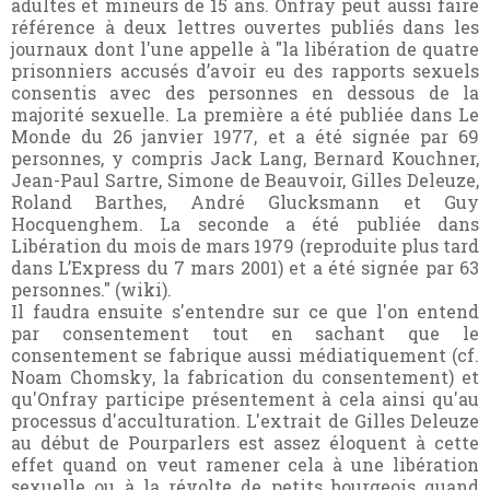
adultes et mineurs de 15 ans. Onfray peut aussi faire
référence à deux lettres ouvertes publiés dans les
journaux dont l'une appelle à "la libération de quatre
prisonniers accusés d’avoir eu des rapports sexuels
consentis avec des personnes en dessous de la
majorité sexuelle. La première a été publiée dans Le
Monde du 26 janvier 1977, et a été signée par 69
personnes, y compris Jack Lang, Bernard Kouchner,
Jean-Paul Sartre, Simone de Beauvoir, Gilles Deleuze,
Roland Barthes, André Glucksmann et Guy
Hocquenghem. La seconde a été publiée dans
Libération du mois de mars 1979 (reproduite plus tard
dans L’Express du 7 mars 2001) et a été signée par 63
personnes." (wiki).
Il faudra ensuite s'entendre sur ce que l'on entend
par consentement tout en sachant que le
consentement se fabrique aussi médiatiquement (cf.
Noam Chomsky, la fabrication du consentement) et
qu'Onfray participe présentement à cela ainsi qu'au
processus d'acculturation. L'extrait de Gilles Deleuze
au début de Pourparlers est assez éloquent à cette
effet quand on veut ramener cela à une libération
sexuelle ou à la révolte de petits bourgeois quand