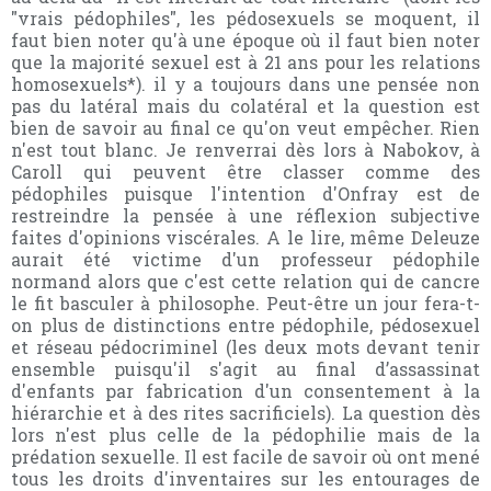
"vrais pédophiles", les pédosexuels se moquent, il
faut bien noter qu'à une époque où il faut bien noter
que la majorité sexuel est à 21 ans pour les relations
homosexuels*). il y a toujours dans une pensée non
pas du latéral mais du colatéral et la question est
bien de savoir au final ce qu'on veut empêcher. Rien
n'est tout blanc. Je renverrai dès lors à Nabokov, à
Caroll qui peuvent être classer comme des
pédophiles puisque l'intention d'Onfray est de
restreindre la pensée à une réflexion subjective
faites d'opinions viscérales. A le lire, même Deleuze
aurait été victime d'un professeur pédophile
normand alors que c'est cette relation qui de cancre
le fit basculer à philosophe. Peut-être un jour fera-t-
on plus de distinctions entre pédophile, pédosexuel
et réseau pédocriminel (les deux mots devant tenir
ensemble puisqu'il s'agit au final d’assassinat
d'enfants par fabrication d'un consentement à la
hiérarchie et à des rites sacrificiels). La question dès
lors n'est plus celle de la pédophilie mais de la
prédation sexuelle. Il est facile de savoir où ont mené
tous les droits d'inventaires sur les entourages de