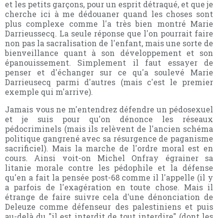
et les petits garçons, pour un esprit détraqué, et que je
cherche ici à me dédouaner quand les choses sont
plus complexe comme l'a très bien montré Marie
Darrieussecq. La seule réponse que l'on pourrait faire
non pas la sacralisation de l'enfant, mais une sorte de
bienveillance quant à son développement et son
épanouissement. Simplement il faut essayer de
penser et d'échanger sur ce qu'a soulevé Marie
Darrieusecq parmi d'autres (mais c'est le premier
exemple qui m'arrive).
Jamais vous ne m'entendrez défendre un pédosexuel
et je suis pour qu'on dénonce les réseaux
pédocriminels (mais ils relèvent de l'ancien schéma
politique gangrené avec sa résurgence de paganisme
sacrificiel). Mais la marche de l'ordre moral est en
cours. Ainsi voit-on Michel Onfray égrainer sa
litanie morale contre les pédophile et la défense
qu'en a fait la pensée post-68 comme il l'appelle (il y
a parfois de l'exagération en toute chose. Mais il
étrange de faire suivre cela d'une dénonciation de
Deleuze comme défenseur des palestiniens et puis
au-delà du "il est interdit de tout interdire" (dont les