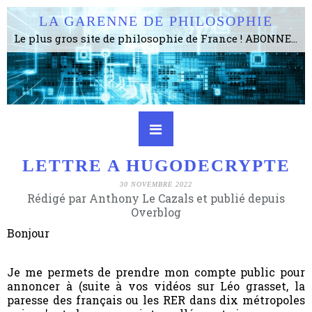
LA GARENNE DE PHILOSOPHIE
Le plus gros site de philosophie de France ! ABONNEZ-VOUS ! 4115 Articles, 1634 abonné·e·s, depuis 2006 . . . . . . . . 2 852 214 pages vues jusqu'à présent. Prestance et être apte à un plus grand nombre de choses.
LETTRE A HUGODECRYPTE
30 NOVEMBRE 2022
Rédigé par Anthony Le Cazals et publié depuis
Overblog
Bonjour
Je me permets de prendre mon compte public pour
annoncer à (suite à vos vidéos sur Léo grasset, la
paresse des français ou les RER dans dix métropoles