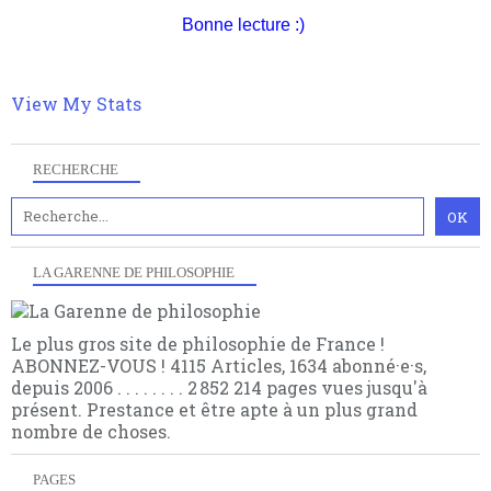
multiples facteurs et échelles. Ce site contient des
hésitation, partagez le contenu sur les réseaux et si
Bonne lecture :)
articles pour être apte à un plus grand nombre de
vous le pouvez faîtes des liens depuis votre site.
choses.
View My Stats
RECHERCHE
LA GARENNE DE PHILOSOPHIE
Le plus gros site de philosophie de France !
ABONNEZ-VOUS ! 4115 Articles, 1634 abonné·e·s,
depuis 2006 . . . . . . . . 2 852 214 pages vues jusqu'à
présent. Prestance et être apte à un plus grand
nombre de choses.
PAGES