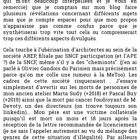
qui m'ont beaucoup interpellées et je vous en
remercie) que je comptais sur mon blog faire
plusieurs révélations concernant différents sujets
mas que je compte espacer pour que mon propos
n'apparaisse pas comme confus parce que je
synthétiserai trop vite tout cela ou compresserait
trop ces différents aspects divulgués.
Cela touche à l'ubérisation d'architectes au sein de la
société AREP, filiale par SNCF participation (et l'APE
?) de la SNCF, même s'il y a des "cheminots". (j'en ai
parlé à Olivier Gandois du Parisien mais précisément
parce qu'on me colle une rumeur à la MeToo). Les
cadres de cette société risqueraient . J'essaye
simplement d'avertir sur les morts de personnes de
mon ancien atelier Marta Sudy (+2018) et Pascal Buy
(+2019) ainsi que la mort par cancer foudroyant de M.
Devoty, un des directeurs (on trouve toujours son
linkedin)... Mon père est une victime collatérale
puisqu'il est mort un mois et 18 jours après la
réception de la lettre recommandée de licenciement
(je ne sais l'appeler autrement au vu du mélange des
genres de cette situation d'illégalité). Par ailleurs