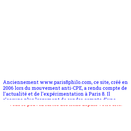
Anciennement www.paris8philo.com, ce site, créé en
2006 lors du mouvement anti-CPE, a rendu compte de
l'actualité et de l'expérimentation à Paris 8. Il
s'occupe plus largement de rendre compte d'une
transformation dans les paradigmes philosophiques
suivant la pensée du Dehors ou du Surpli, omme la
nomme les métaphysiciens classique. Nous avons
quant à nous déjà basculé d'emblée dans la modernité
quantique, résolvant la plupart des impasses
philosophique du WWe siècle. Cette pensée hors
Pour nous soutenir abonnez-vous à la newsletter
contrat est la marque d'une complexité, riche de
gratuite (2 mails par mois), commentez sans