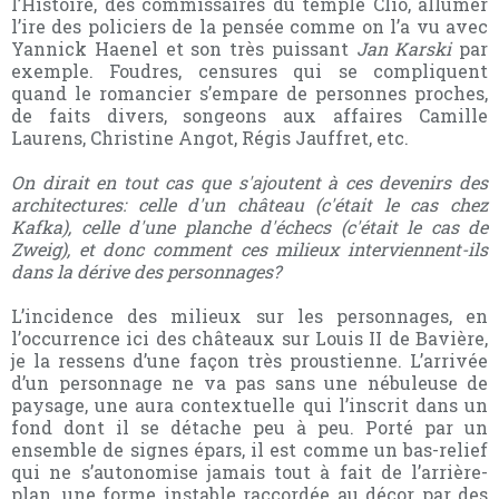
l’Histoire, des commissaires du temple Clio, allumer
l’ire des policiers de la pensée comme on l’a vu avec
Yannick Haenel et son très puissant
Jan Karski
par
exemple. Foudres, censures qui se compliquent
quand le romancier s’empare de personnes proches,
de faits divers, songeons aux affaires Camille
Laurens, Christine Angot, Régis Jauffret, etc.
On dirait en tout cas que s'ajoutent à ces devenirs des
architectures: celle d'un château (c'était le cas chez
Kafka), celle d'une planche d'échecs (c'était le cas de
Zweig), et donc comment ces milieux interviennent-ils
dans la dérive des personnages?
L’incidence des milieux sur les personnages, en
l’occurrence ici des châteaux sur Louis II de Bavière,
je la ressens d’une façon très proustienne. L’arrivée
d’un personnage ne va pas sans une nébuleuse de
paysage, une aura contextuelle qui l’inscrit dans un
fond dont il se détache peu à peu. Porté par un
ensemble de signes épars, il est comme un bas-relief
qui ne s’autonomise jamais tout à fait de l’arrière-
plan, une forme instable raccordée au décor par des