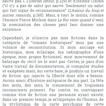
sauve pas »,
L’Éternel retour
, p.129) et d’Hélène Cixous
(“il n’y a pas de salut qui sauve. Seulement un salut
qui fait signe de reconnaissance” (
L’Amour du loup et
autres remords
, p.165). Mais, à tout le moins, comme
l’énonce Pierre Michon dans
Le Roi vient quand il veut
,
la nomination des choses peut leur donner une
existence.
Cependant, je n’inscris pas mes fictions dans la
catégorie de “romans historiques” mus par une
volonté de reconstitution. Si mon ancrage est
historique, mon éclairage, ma radiographie d’une
époque, mon propos fictionnel, mon mouvement de
balayage du récit ne le sont pas. Certes, je pars d’un
vaste travail de documentation, je compulse études
et exégèses mais, sur cette base, je produis un travail
de fiction qui injecte la liberté dont elle a besoin.
Aucun souci d’histoire antiquaire de ma part. La fête
des mots, des sens, le creusement de tropismes
inconscients priment. Par contre, en convoquant
comme être de fiction une personne ayant existé,
dans un premier temps, je m’imprègne de l’humus, de
la stylistique, de la carte psychique de cette