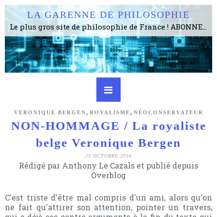
LA GARENNE DE PHILOSOPHIE
Le plus gros site de philosophie de France ! ABONNEZ-VOUS ! 4115 Articles, 1634 abonné·e·s, depuis 2006 . . . . . . . . 2 852 214 pages vues jusqu'à présent. Prestance et être apte à un plus grand nombre de choses.
,
,
VERONIQUE BERGEN
ROYALISME
NÉOCONSERVATEUR
NON-HOMMAGE / La royaliste
belge Veronique Bergen
23 OCTOBRE 2016
Rédigé par Anthony Le Cazals et publié depuis
Overblog
C'est triste d'être mal compris d'un ami, alors qu'on
ne fait qu'attirer son attention, pointer un travers,
qui a déjà ses contre arguments à la fin du texte qui