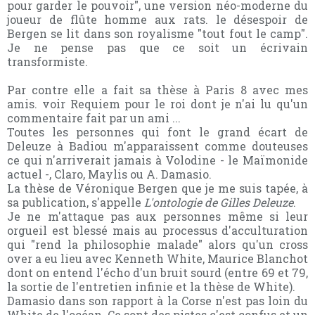
pour garder le pouvoir", une version néo-moderne du
joueur de flûte homme aux rats.
le désespoir de
Bergen se lit dans son royalisme "tout fout le camp".
Je ne pense pas que ce soit un écrivain
transformiste.
Par contre elle a fait sa thèse à Paris 8 avec mes
amis.
voir Requiem pour le roi dont je n'ai lu qu'un
commentaire fait par un ami ...
Toutes les personnes qui font le grand écart de
Deleuze à Badiou m'apparaissent comme douteuses
ce qui n'arriverait jamais à Volodine - le Maïmonide
actuel -, Claro, May
lis ou A. Damasio.
La thèse de Véronique Bergen que je me suis tapée, à
sa publication, s'appelle
L'ontologie de Gilles Deleuze
.
Je ne m'attaque pas aux personnes même si leur
orgueil est blessé mais au processus d'acculturation
qui "rend la philosophie malade" alors qu'un cross
over a eu lieu avec Kenneth White, Maurice Blanchot
dont on entend l'écho d'un bruit sourd (entre 69 et 79,
la sortie de l'entretien infinie et la thèse de White).
Damasio dans son rapport à la Corse n'est pas loin du
White de l'océan.
Ce sont des pistes c'est confus et un