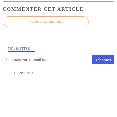
COMMENTER CET ARTICLE
Ajouter un commentaire
NEWSLETTER
. . . . BIENVENU·E . . . .
Anciennement www.paris8philo.com, ce site, créé en
2006 lors du mouvement anti-CPE, a rendu compte de