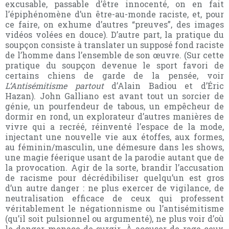
excusable, passable d’être innocenté, on en fait
l’épiphénomène d’un être-au-monde raciste, et, pour
ce faire, on exhume d’autres “preuves”, des images
vidéos volées en douce). D’autre part, la pratique du
soupçon consiste à translater un supposé fond raciste
de l’homme dans l’ensemble de son œuvre. (Sur cette
pratique du soupçon devenue le sport favori de
certains chiens de garde de la pensée, voir
L’Antisémitisme partout
d’Alain Badiou et d’Éric
Hazan). John Galliano est avant tout un sorcier de
génie, un pourfendeur de tabous, un empêcheur de
dormir en rond, un explorateur d’autres manières de
vivre qui a recréé, réinventé l’espace de la mode,
injectant une nouvelle vie aux étoffes, aux formes,
au féminin/masculin, une démesure dans les shows,
une magie féerique usant de la parodie autant que de
la provocation. Agir de la sorte, brandir l’accusation
de racisme pour décrédibiliser quelqu’un est gros
d’un autre danger : ne plus exercer de vigilance, de
neutralisation efficace de ceux qui professent
véritablement le négationnisme ou l’antisémitisme
(qu’il soit pulsionnel ou argumenté), ne plus voir d’où
le danger menace de surgir. À accuser de rage ceux