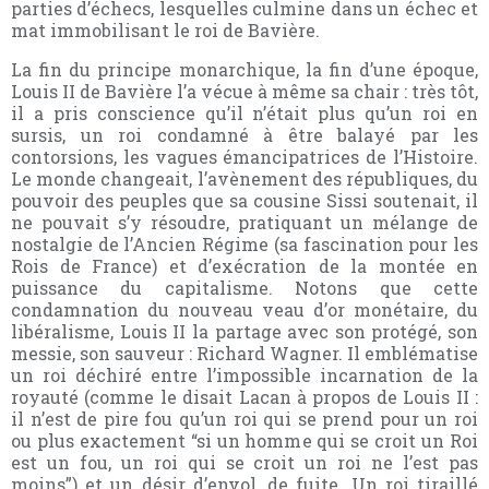
parties d’échecs, lesquelles culmine dans un échec et
mat immobilisant le roi de Bavière.
La fin du principe monarchique, la fin d’une époque,
Louis II de Bavière l’a vécue à même sa chair : très tôt,
il a pris conscience qu’il n’était plus qu’un roi en
sursis, un roi condamné à être balayé par les
contorsions, les vagues émancipatrices de l’Histoire.
Le monde changeait, l’avènement des républiques, du
pouvoir des peuples que sa cousine Sissi soutenait, il
ne pouvait s’y résoudre, pratiquant un mélange de
nostalgie de l’Ancien Régime (sa fascination pour les
Rois de France) et d’exécration de la montée en
puissance du capitalisme. Notons que cette
condamnation du nouveau veau d’or monétaire, du
libéralisme, Louis II la partage avec son protégé, son
messie, son sauveur : Richard Wagner. Il emblématise
un roi déchiré entre l’impossible incarnation de la
royauté (comme le disait Lacan à propos de Louis II :
il n’est de pire fou qu’un roi qui se prend pour un roi
ou plus exactement “si un homme qui se croit un Roi
est un fou, un roi qui se croit un roi ne l’est pas
moins”) et un désir d’envol, de fuite. Un roi tiraillé