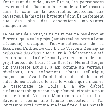
s’entourant de vide ; avec Proust, les personnages
deviennent des “bas-reliefs de faible saillie” inscrits
dans la pâte de la géographie, accrochés aux
paysages, à la “matière livresque” dont ils ne forment
que des plis, des concrétions mouvantes,
changeantes.
Te parlant de Proust, je ne peux pas ne pas évoquer
Visconti qui a eu le projet (jamais réalisé, resté à l’état
d’ébauche) d’adapter l’œuvre-cathédrale de la
Recherche
. L’influence du film de Visconti,
Ludwig, Le
Crépuscule des dieux
que j’ai vu à l’adolescence a été
déterminante : il a été le catalyseur en amont de mon
projet autour de Louis II de Bavière. Helmut Berger
qui interprète Louis II a agi comme un véritable
révélateur, un événement d’ordre tellurique,
magnétique. Avant l’architecture des châteaux et
l’idée du jeu d’échecs, le lieu, le visible qui a incurvé
le personnage de Louis II a été d’abord
cinématographique : son coup d’envoi lointain a pour
nom le film de Visconti. Mon roman sur Louis II de
Bavière a connu une longue incubation, je l’ai
longtemps porté comme une idée fixe qui me hantait