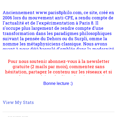
l'actualité et de l'expérimentation à Paris 8. Il
s'occupe plus largement de rendre compte d'une
transformation dans les paradigmes philosophiques
suivant la pensée du Dehors ou du Surpli, omme la
nomme les métaphysiciens classique. Nous avons
quant à nous déjà basculé d'emblée dans la modernité
quantique, résolvant la plupart des impasses
philosophique du WWe siècle. Cette pensée hors
Pour nous soutenir abonnez-vous à la newsletter
contrat est la marque d'une complexité, riche de
gratuite (2 mails par mois), commentez sans
multiples facteurs et échelles. Ce site contient des
hésitation, partagez le contenu sur les réseaux et si
articles pour être apte à un plus grand nombre de
vous le pouvez faîtes des liens depuis votre site.
choses.
Bonne lecture :)
View My Stats