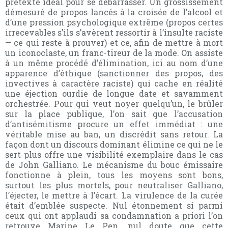
prétexte idéal pour se débarrasser. Un grossissement
démesuré de propos lancés à la croisée de l’alcool et
d’une pression psychologique extrême (propos certes
irrecevables s’ils s’avèrent ressortir à l’insulte raciste
— ce qui reste à prouver) et ce, afin de mettre à mort
un iconoclaste, un franc-tireur de la mode. On assiste
à un même procédé d’élimination, ici au nom d’une
apparence d’éthique (sanctionner des propos, des
invectives à caractère raciste) qui cache en réalité
une éjection ourdie de longue date et savamment
orchestrée. Pour qui veut noyer quelqu’un, le brûler
sur la place publique, l’on sait que l’accusation
d’antisémitisme procure un effet immédiat : une
véritable mise au ban, un discrédit sans retour. La
façon dont un discours dominant élimine ce qui ne le
sert plus offre une visibilité exemplaire dans le cas
de John Galliano. Le mécanisme du bouc émissaire
fonctionne à plein, tous les moyens sont bons,
surtout les plus mortels, pour neutraliser Galliano,
l’éjecter, le mettre à l’écart. La virulence de la curée
était d’emblée suspecte. Nul étonnement si parmi
ceux qui ont applaudi sa condamnation a priori l’on
retrouve Marine Le Pen, nul doute que cette