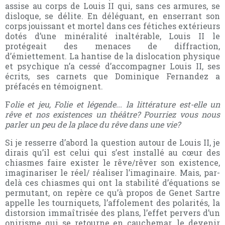
assise au corps de Louis II qui, sans ces armures, se
disloque, se délite. En déléguant, en enserrant son
corps jouissant et mortel dans ces fétiches extérieurs
dotés d’une minéralité inaltérable, Louis II le
protégeait des menaces de diffraction,
d’émiettement. La hantise de la dislocation physique
et psychique n’a cessé d’accompagner Louis II, ses
écrits, ses carnets que Dominique Fernandez a
préfacés en témoignent.
F
olie et jeu, Folie et légende... la littérature est-elle un
rêve et nos existences un théâtre? Pourriez vous nous
parler un peu de la place du rêve dans une vie?
Si je resserre d’abord la question autour de Louis II, je
dirais qu’il est celui qui s’est installé au cœur des
chiasmes faire exister le rêve/rêver son existence,
imaginariser le réel/ réaliser l’imaginaire. Mais, par-
delà ces chiasmes qui ont la stabilité d’équations se
permutant, on repère ce qu’à propos de Genet Sartre
appelle les tourniquets, l’affolement des polarités, la
distorsion immaîtrisée des plans, l’effet pervers d’un
onirisme qui se retourne en cauchemar, le devenir