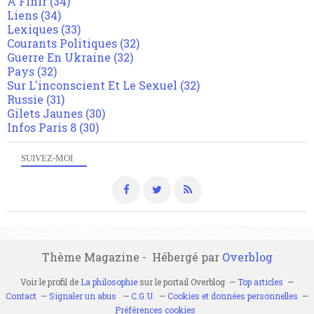
A Finir
(34)
Liens
(34)
Lexiques
(33)
Courants Politiques
(32)
Guerre En Ukraine
(32)
Pays
(32)
Sur L'inconscient Et Le Sexuel
(32)
Russie
(31)
Gilets Jaunes
(30)
Infos Paris 8
(30)
SUIVEZ-MOI
Thème Magazine - Hébergé par
Overblog
Voir le profil de
La philosophie
sur le portail Overblog
Top articles
Contact
Signaler un abus
C.G.U.
Cookies et données personnelles
Préférences cookies