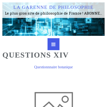
LA GARENNE DE PHILOSOPHIE
Le plus gros site de philosophie de France ! ABONNEZ-VOUS ! 4115 Articles, 1634 abonné·e·s, depuis 2006 . . . . . . . . 2 852 214 pages vues jusqu'à présent. Prestance et être apte à un plus grand nombre de choses.
QUESTIONS XIV
Questionnnaire botanique