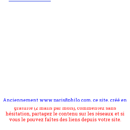
Anciennement www.paris8philo.com, ce site, créé en
Pour nous soutenir abonnez-vous à la newsletter
2006 lors du mouvement anti-CPE, a rendu compte de
gratuite (2 mails par mois), commentez sans
l'actualité et de l'expérimentation à Paris 8. Il
hésitation, partagez le contenu sur les réseaux et si
s'occupe plus largement de rendre compte d'une
vous le pouvez faîtes des liens depuis votre site.
transformation dans les paradigmes philosophiques
suivant la pensée du Dehors ou du Surpli, omme la
nomme les métaphysiciens classique. Nous avons