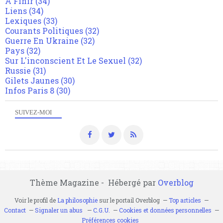
A Finir
(34)
Liens
(34)
Lexiques
(33)
Courants Politiques
(32)
Guerre En Ukraine
(32)
Pays
(32)
Sur L'inconscient Et Le Sexuel
(32)
Russie
(31)
Gilets Jaunes
(30)
Infos Paris 8
(30)
SUIVEZ-MOI
Thème Magazine - Hébergé par
Overblog
Voir le profil de
La philosophie
sur le portail Overblog
Top articles
Contact
Signaler un abus
C.G.U.
Cookies et données personnelles
Préférences cookies