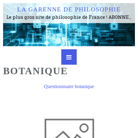
LA GARENNE DE PHILOSOPHIE
Le plus gros site de philosophie de France ! ABONNEZ-VOUS ! 4115 Articles, 1634 abonné·e·s, depuis 2006 . . . . . . . . 2 852 214 pages vues jusqu'à présent. Prestance et être apte à un plus grand nombre de choses.
BOTANIQUE
Questionnnaire botanique