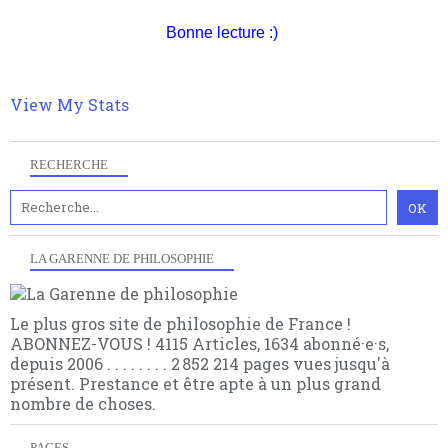
quant à nous déjà basculé d'emblée dans la modernité
quantique, résolvant la plupart des impasses
Bonne lecture :)
philosophique du WWe siècle. Cette pensée hors
contrat est la marque d'une complexité, riche de
multiples facteurs et échelles. Ce site contient des
articles pour être apte à un plus grand nombre de
View My Stats
choses.
RECHERCHE
LA GARENNE DE PHILOSOPHIE
Le plus gros site de philosophie de France !
ABONNEZ-VOUS ! 4115 Articles, 1634 abonné·e·s,
depuis 2006 . . . . . . . . 2 852 214 pages vues jusqu'à
présent. Prestance et être apte à un plus grand
nombre de choses.
PAGES