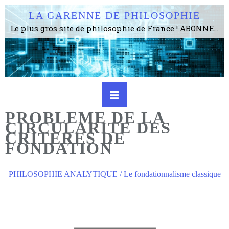
LA GARENNE DE PHILOSOPHIE
Le plus gros site de philosophie de France ! ABONNEZ-VOUS ! 4115 Articles, 1634 abonné·e·s, depuis 2006 . . . . . . . . 2 852 214 pages vues jusqu'à présent. Prestance et être apte à un plus grand nombre de choses.
PROBLEME DE LA
CIRCULARITE DES
CRITERES DE
FONDATION
PHILOSOPHIE ANALYTIQUE / Le fondationnalisme classique