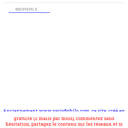
. . . . BIENVENU·E . . . .
Anciennement www.paris8philo.com, ce site, créé en
Pour nous soutenir abonnez-vous à la newsletter
2006 lors du mouvement anti-CPE, a rendu compte de
gratuite (2 mails par mois), commentez sans
l'actualité et de l'expérimentation à Paris 8. Il
hésitation, partagez le contenu sur les réseaux et si
s'occupe plus largement de rendre compte d'une
vous le pouvez faîtes des liens depuis votre site.
transformation dans les paradigmes philosophiques