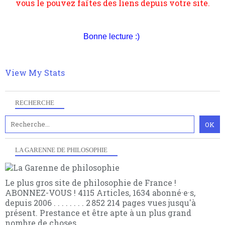
suivant la pensée du Dehors ou du Surpli, omme la
nomme les métaphysiciens classique. Nous avons
quant à nous déjà basculé d'emblée dans la modernité
quantique, résolvant la plupart des impasses
Bonne lecture :)
philosophique du WWe siècle. Cette pensée hors
contrat est la marque d'une complexité, riche de
multiples facteurs et échelles. Ce site contient des
View My Stats
articles pour être apte à un plus grand nombre de
choses.
RECHERCHE
LA GARENNE DE PHILOSOPHIE
Le plus gros site de philosophie de France !
ABONNEZ-VOUS ! 4115 Articles, 1634 abonné·e·s,
depuis 2006 . . . . . . . . 2 852 214 pages vues jusqu'à
présent. Prestance et être apte à un plus grand
nombre de choses.