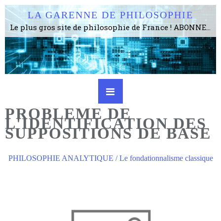
LA GARENNE DE PHILOSOPHIE
Le plus gros site de philosophie de France ! ABONNEZ-VOUS ! 4115 Articles, 1634 abonné·e·s, depuis 2006 . . . . . . . . 2 852 214 pages vues jusqu'à présent. Prestance et être apte à un plus grand nombre de choses.
PROBLEME DE
L'IDENTIFICATION DES
SUPPOSITIONS DE BASE
PHILOSOPHIE ANALYTIQUE / Le fondationnalisme classique