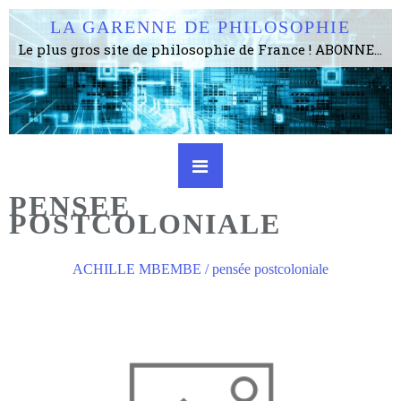
LA GARENNE DE PHILOSOPHIE
Le plus gros site de philosophie de France ! ABONNEZ-VOUS ! 4115 Articles, 1634 abonné·e·s, depuis 2006 . . . . . . . . 2 852 214 pages vues jusqu'à présent. Prestance et être apte à un plus grand nombre de choses.
PENSEE
POSTCOLONIALE
ACHILLE MBEMBE / pensée postcoloniale