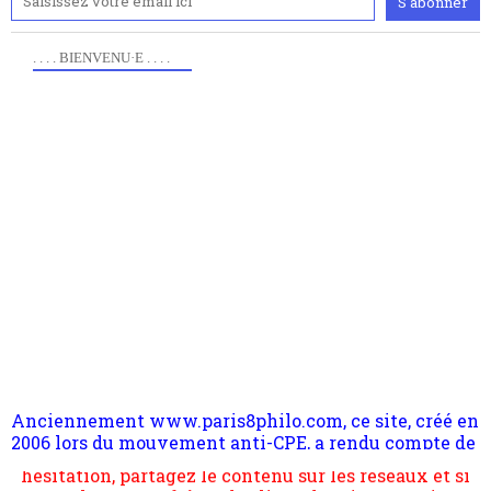
. . . . BIENVENU·E . . . .
Anciennement www.paris8philo.com, ce site, créé en
Pour nous soutenir abonnez-vous à la newsletter
2006 lors du mouvement anti-CPE, a rendu compte de
gratuite (2 mails par mois), commentez sans
l'actualité et de l'expérimentation à Paris 8. Il
hésitation, partagez le contenu sur les réseaux et si
s'occupe plus largement de rendre compte d'une
vous le pouvez faîtes des liens depuis votre site.
transformation dans les paradigmes philosophiques