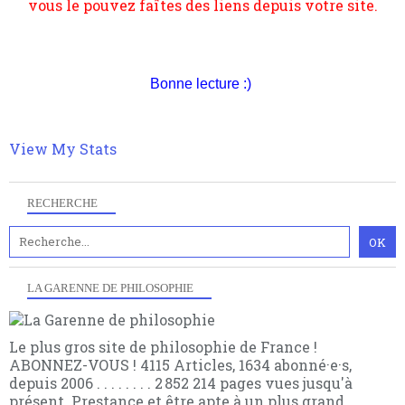
suivant la pensée du Dehors ou du Surpli, omme la
nomme les métaphysiciens classique. Nous avons
quant à nous déjà basculé d'emblée dans la modernité
quantique, résolvant la plupart des impasses
philosophique du WWe siècle. Cette pensée hors
Bonne lecture :)
contrat est la marque d'une complexité, riche de
multiples facteurs et échelles. Ce site contient des
articles pour être apte à un plus grand nombre de
View My Stats
choses.
RECHERCHE
LA GARENNE DE PHILOSOPHIE
Le plus gros site de philosophie de France !
ABONNEZ-VOUS ! 4115 Articles, 1634 abonné·e·s,
depuis 2006 . . . . . . . . 2 852 214 pages vues jusqu'à
présent. Prestance et être apte à un plus grand