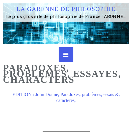
LA GARENNE DE PHILOSOPHIE
Le plus gros site de philosophie de France ! ABONNEZ-VOUS ! 4115 Articles, 1634 abonné·e·s, depuis 2006 . . . . . . . . 2 852 214 pages vues jusqu'à présent. Prestance et être apte à un plus grand nombre de choses.
PARADOXES,
PROBLEMES, ESSAYES,
CHARACTERS
EDITION / John Donne, Paradoxes, problèmes, essais &,
caractères,