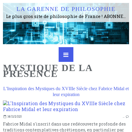
LA GARENNE DE PHILOSOPHIE
Le plus gros site de philosophie de France ! ABONNEZ-VOUS ! 4115 Articles, 1634 abonné·e·s, depuis 2006 . . . . . . . . 2 852 214 pages vues jusqu'à présent. Prestance et être apte à un plus grand nombre de choses.
MYSTIQUE DE LA
PRESENCE
L'Inspiration des Mystiques du XVIIIe Siècle chez Fabrice Midal et
leur expiration
14/11/2025
…
Fabrice Midal s'inscrit dans une redécouverte profonde des
traditions contemplatives chrétiennes, en particulier par