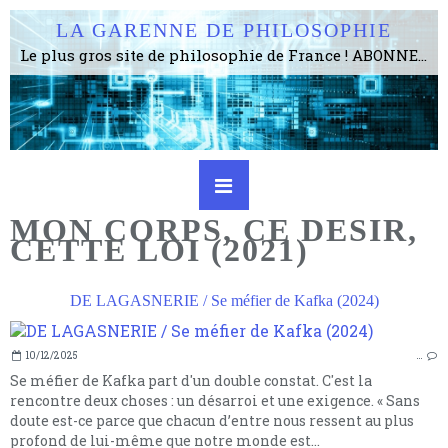
LA GARENNE DE PHILOSOPHIE
Le plus gros site de philosophie de France ! ABONNEZ-VOUS ! 4115 Articles, 1634 abonné·e·s, depuis 2006 . . . . . . . . 2 852 214 pages vues jusqu'à présent. Prestance et être apte à un plus grand nombre de choses.
MON CORPS, CE DESIR,
CETTE LOI (2021)
DE LAGASNERIE / Se méfier de Kafka (2024)
10/12/2025
…
Se méfier de Kafka part d'un double constat. C'est la
rencontre deux choses : un désarroi et une exigence. « Sans
doute est-ce parce que chacun d’entre nous ressent au plus
profond de lui-même que notre monde est...