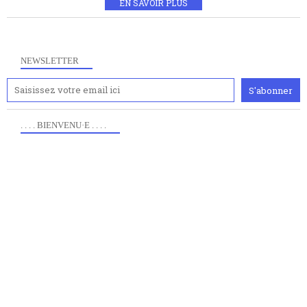
EN SAVOIR PLUS
NEWSLETTER
. . . . BIENVENU·E . . . .