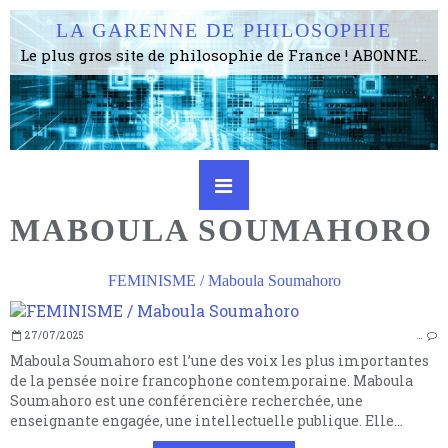
LA GARENNE DE PHILOSOPHIE
Le plus gros site de philosophie de France ! ABONNEZ-VOUS ! 4115 Articles, 1634 abonné·e·s, depuis 2006 . . . . . . . . 2 852 214 pages vues jusqu'à présent. Prestance et être apte à un plus grand nombre de choses.
MABOULA SOUMAHORO
FEMINISME / Maboula Soumahoro
27/07/2025
…
Maboula Soumahoro est l’une des voix les plus importantes
de la pensée noire francophone contemporaine. Maboula
Soumahoro est une conférencière recherchée, une
enseignante engagée, une intellectuelle publique. Elle...