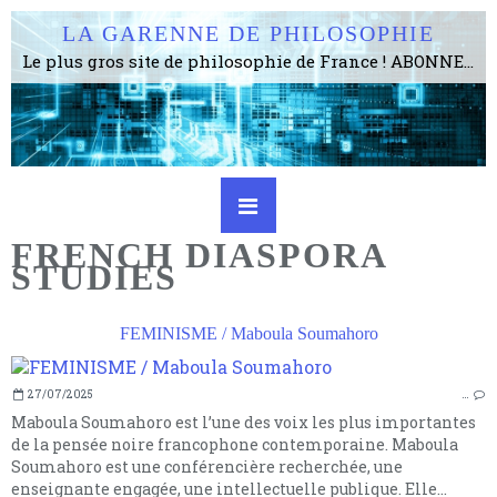
LA GARENNE DE PHILOSOPHIE
Le plus gros site de philosophie de France ! ABONNEZ-VOUS ! 4115 Articles, 1634 abonné·e·s, depuis 2006 . . . . . . . . 2 852 214 pages vues jusqu'à présent. Prestance et être apte à un plus grand nombre de choses.
FRENCH DIASPORA
STUDIES
FEMINISME / Maboula Soumahoro
27/07/2025
…
Maboula Soumahoro est l’une des voix les plus importantes
de la pensée noire francophone contemporaine. Maboula
Soumahoro est une conférencière recherchée, une
enseignante engagée, une intellectuelle publique. Elle...