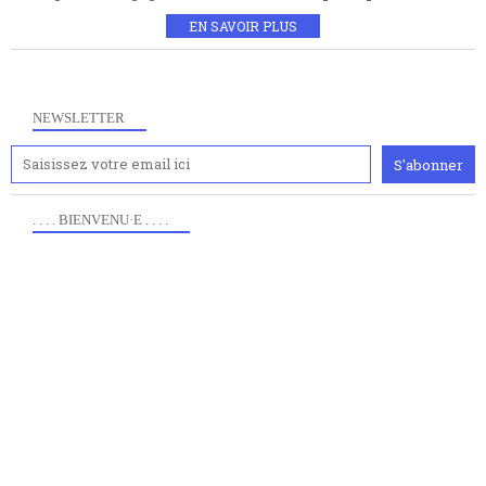
EN SAVOIR PLUS
NEWSLETTER
. . . . BIENVENU·E . . . .