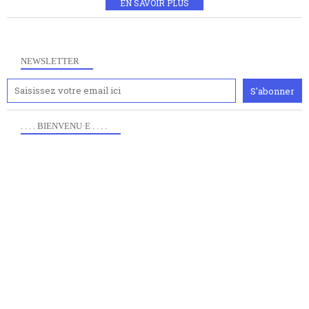
EN SAVOIR PLUS
NEWSLETTER
. . . . BIENVENU·E . . . .