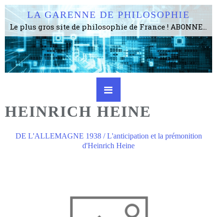
LA GARENNE DE PHILOSOPHIE
Le plus gros site de philosophie de France ! ABONNEZ-VOUS ! 4115 Articles, 1634 abonné·e·s, depuis 2006 . . . . . . . . 2 852 214 pages vues jusqu'à présent. Prestance et être apte à un plus grand nombre de choses.
HEINRICH HEINE
DE L'ALLEMAGNE 1938 / L'anticipation et la prémonition
d'Heinrich Heine