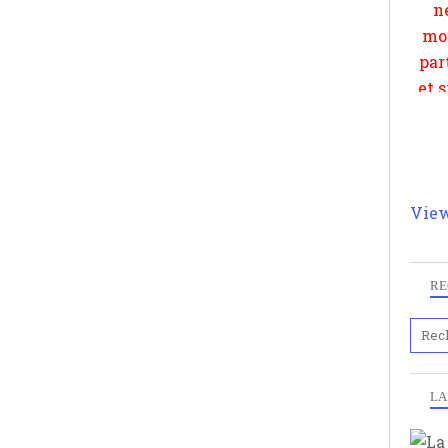
View
RE
LA