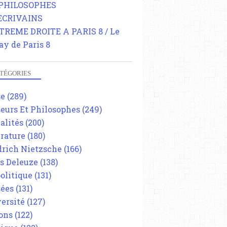
 PHILOSOPHES
 ECRIVAINS
TREME DROITE A PARIS 8 / Le
ay de Paris 8
TÉGORIES
se
(289)
eurs Et Philosophes
(249)
alités
(200)
érature
(180)
drich Nietzsche
(166)
es Deleuze
(138)
olitique
(131)
ées
(131)
ersité
(127)
ons
(122)