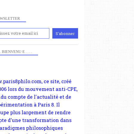
WSLETTER
iennement
paris8philo.com, ce site, créé
 . . BIENVENU·E . . . .
THÈSE
006 lors du mouvement anti-CPE,
MATÉRIALISME
ndu compte de l'actualité et de
SPIRITUALISME
périmentation à Paris 8. Il
cupe plus largement de rendre
ELIMINATIVISME
te d'une transformation dans
HENRI BERGSON
paradigmes philosophiques
ant la pensée du Dehors ou du
li, omme la nomme les
physiciens classique. Nous
s quant à nous déjà basculé
blée dans la modernité