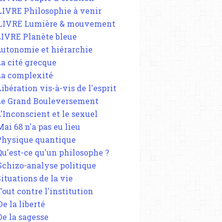
 LIVRE Philosophie à venir
 LIVRE Lumière & mouvement
 LIVRE Planète bleue
 Autonomie et hiérarchie
La cité grecque
 La complexité
Libération vis-à-vis de l'esprit
 Le Grand Bouleversement
L'Inconscient et le sexuel
Mai 68 n'a pas eu lieu
 Physique quantique
 Qu'est-ce qu'un philosophe ?
 Schizo-analyse politique
Situations de la vie
Tout contre l'institution
De la liberté
De la sagesse