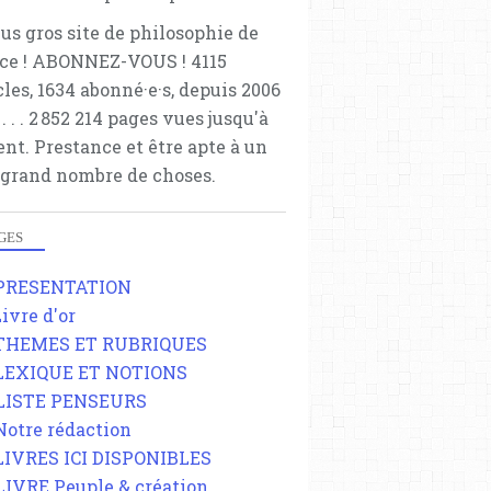
lus gros site de philosophie de
ce ! ABONNEZ-VOUS ! 4115
cles, 1634 abonné·e·s, depuis 2006
 . . . . . 2 852 214 pages vues jusqu'à
ent. Prestance et être apte à un
 grand nombre de choses.
GES
 PRESENTATION
Livre d'or
 THEMES ET RUBRIQUES
 LEXIQUE ET NOTIONS
 LISTE PENSEURS
 Notre rédaction
 LIVRES ICI DISPONIBLES
 LIVRE Peuple & création