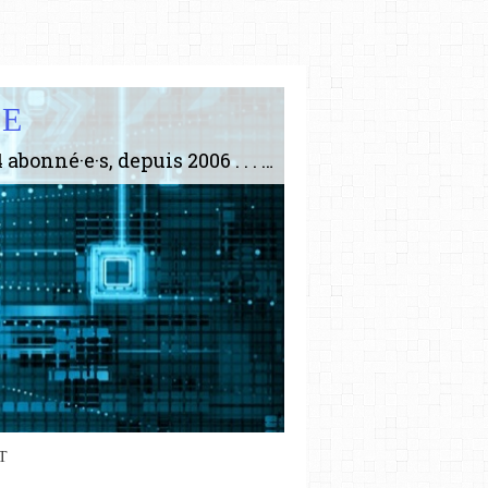
IE
Le plus gros site de philosophie de France ! ABONNEZ-VOUS ! 4115 Articles, 1634 abonné·e·s, depuis 2006 . . . . . . . . 2 852 214 pages vues jusqu'à présent. Prestance et être apte à un plus grand nombre de choses.
T