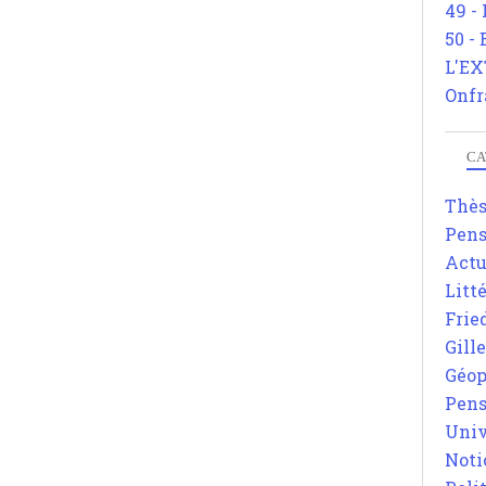
49 -
50 -
L'EX
Onfr
CA
Thè
Pens
Actu
Litt
Frie
Gill
Géop
Pens
Univ
Noti