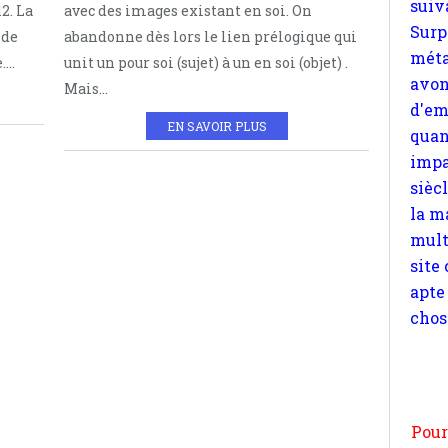
12. La
avec des images existant en soi. On
quan
 de
abandonne dès lors le lien prélogique qui
impa
...
unit un pour soi (sujet) à un en soi (objet) .
sièc
Mais...
la m
EN SAVOIR PLUS
mult
site
apte
chos
Pour
n
moi
par
et 