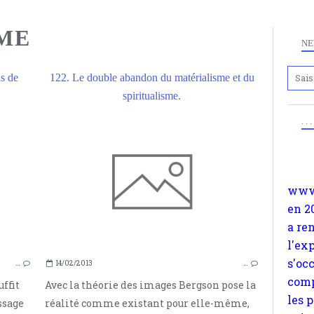
SME
NE
is de
122. Le double abandon du matérialisme et du
Anc
spiritualisme.
www.
. .
THÈSE
en 2
ESPRIT
a re
BARUCH SPINOZA
l'ex
s'oc
ELIMINATIVISME
comp
les 
suiv
Surp
…
14/02/2013
…
méta
uffit
Avec la théorie des images Bergson pose la
avon
assage
réalité comme existant pour elle-même,
d'em