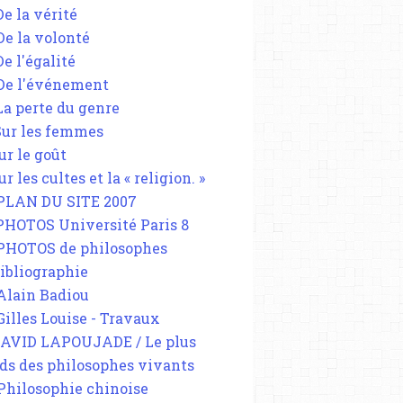
De la vérité
 De la volonté
De l'égalité
 De l'événement
 La perte du genre
 Sur les femmes
ur le goût
ur les cultes et la « religion. »
 PLAN DU SITE 2007
 PHOTOS Université Paris 8
 PHOTOS de philosophes
Bibliographie
 Alain Badiou
 Gilles Louise - Travaux
DAVID LAPOUJADE / Le plus
ds des philosophes vivants
 Philosophie chinoise