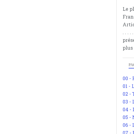
Le p
Fran
Arti
. . .
prés
plus
PA
00 -
01 - 
02 -
03 -
04 -
05 -
06 -
07 -