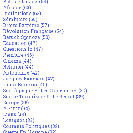
Patrice Loraux
(64)
Afrique
(63)
Institutions
(62)
Séminaire
(60)
Droite Extrême
(57)
Révolution Française
(54)
Baruch Spinoza
(50)
Education
(47)
Questions Ix
(47)
Peinture
(46)
Cinéma
(44)
Religion
(44)
Autonomie
(42)
Jacques Rancière
(42)
Henri Bergson
(40)
Sur L'epoque Et Les Conjectures
(39)
Sur Le Terrorisme Et Le Secret
(39)
Europe
(38)
A Finir
(34)
Liens
(34)
Lexiques
(33)
Courants Politiques
(32)
Guerre En Ukraine
(32)