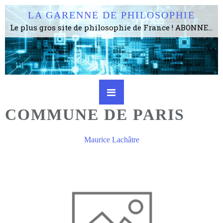
LA GARENNE DE PHILOSOPHIE
Le plus gros site de philosophie de France ! ABONNEZ-VOUS ! 4115 Articles, 1634 abonné·e·s, depuis 2006 . . . . . . . . 2 852 214 pages vues jusqu'à présent. Prestance et être apte à un plus grand nombre de choses.
COMMUNE DE PARIS
Maurice Lachâtre