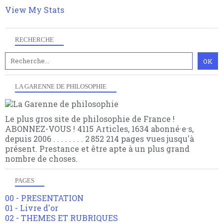
articles pour être apte à un plus grand nombre de
View My Stats
choses.
RECHERCHE
LA GARENNE DE PHILOSOPHIE
Le plus gros site de philosophie de France !
ABONNEZ-VOUS ! 4115 Articles, 1634 abonné·e·s,
depuis 2006 . . . . . . . . 2 852 214 pages vues jusqu'à
présent. Prestance et être apte à un plus grand
nombre de choses.
PAGES
00 - PRESENTATION
01 - Livre d'or
02 - THEMES ET RUBRIQUES