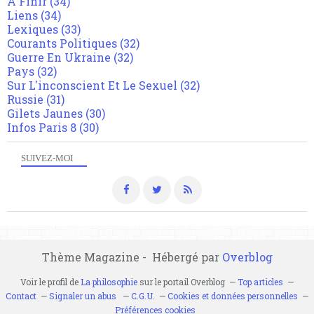
A Finir
(34)
Liens
(34)
Lexiques
(33)
Courants Politiques
(32)
Guerre En Ukraine
(32)
Pays
(32)
Sur L'inconscient Et Le Sexuel
(32)
Russie
(31)
Gilets Jaunes
(30)
Infos Paris 8
(30)
SUIVEZ-MOI
Thème Magazine - Hébergé par
Overblog
Voir le profil de
La philosophie
sur le portail Overblog
Top articles
Contact
Signaler un abus
C.G.U.
Cookies et données personnelles
Préférences cookies