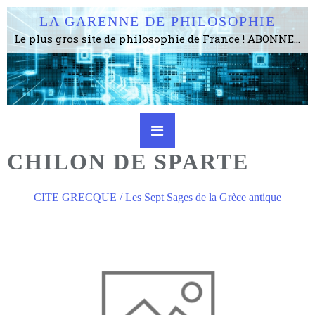
LA GARENNE DE PHILOSOPHIE
Le plus gros site de philosophie de France ! ABONNEZ-VOUS ! 4115 Articles, 1634 abonné·e·s, depuis 2006 . . . . . . . . 2 852 214 pages vues jusqu'à présent. Prestance et être apte à un plus grand nombre de choses.
CHILON DE SPARTE
CITE GRECQUE / Les Sept Sages de la Grèce antique