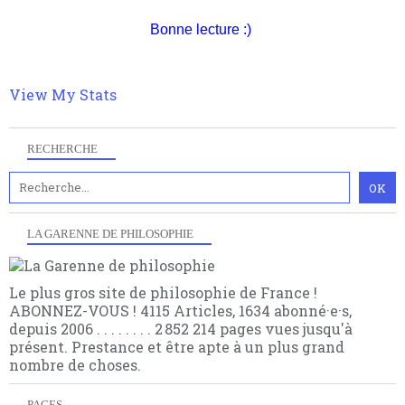
quant à nous déjà basculé d'emblée dans la modernité
quantique, résolvant la plupart des impasses
Bonne lecture :)
philosophique du WWe siècle. Cette pensée hors
contrat est la marque d'une complexité, riche de
multiples facteurs et échelles. Ce site contient des
View My Stats
articles pour être apte à un plus grand nombre de
choses.
RECHERCHE
LA GARENNE DE PHILOSOPHIE
Le plus gros site de philosophie de France !
ABONNEZ-VOUS ! 4115 Articles, 1634 abonné·e·s,
depuis 2006 . . . . . . . . 2 852 214 pages vues jusqu'à
présent. Prestance et être apte à un plus grand
nombre de choses.
PAGES