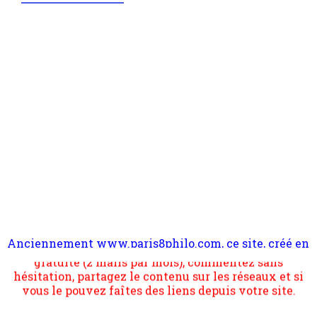
Anciennement www.paris8philo.com, ce site, créé en
Pour nous soutenir abonnez-vous à la newsletter
2006 lors du mouvement anti-CPE, a rendu compte de
gratuite (2 mails par mois), commentez sans
l'actualité et de l'expérimentation à Paris 8. Il
hésitation, partagez le contenu sur les réseaux et si
s'occupe plus largement de rendre compte d'une
vous le pouvez faîtes des liens depuis votre site.
transformation dans les paradigmes philosophiques
suivant la pensée du Dehors ou du Surpli, omme la
nomme les métaphysiciens classique. Nous avons