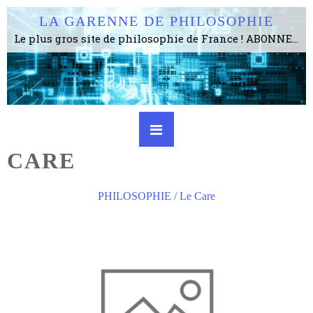
LA GARENNE DE PHILOSOPHIE
Le plus gros site de philosophie de France ! ABONNEZ-VOUS ! 4115 Articles, 1634 abonné·e·s, depuis 2006 . . . . . . . . 2 852 214 pages vues jusqu'à présent. Prestance et être apte à un plus grand nombre de choses.
CARE
PHILOSOPHIE / Le Care