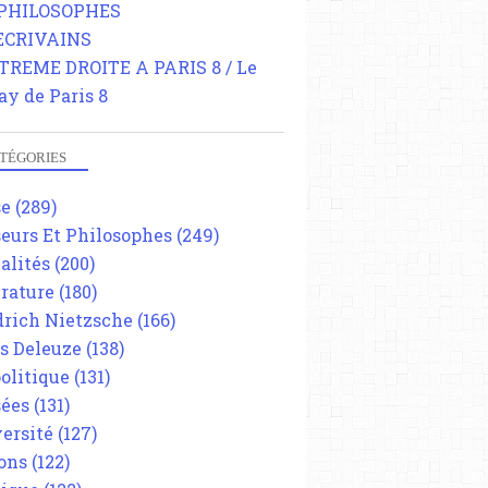
 PHILOSOPHES
 ECRIVAINS
TREME DROITE A PARIS 8 / Le
ay de Paris 8
TÉGORIES
se
(289)
eurs Et Philosophes
(249)
alités
(200)
érature
(180)
drich Nietzsche
(166)
es Deleuze
(138)
olitique
(131)
ées
(131)
ersité
(127)
ons
(122)