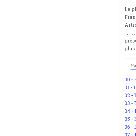
Le p
Fran
Arti
. . .
prés
plus
PA
00 -
01 - 
02 -
03 -
04 -
05 -
06 -
07 -