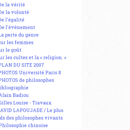
De la vérité
 De la volonté
De l'égalité
 De l'événement
 La perte du genre
 Sur les femmes
ur le goût
ur les cultes et la « religion. »
 PLAN DU SITE 2007
 PHOTOS Université Paris 8
 PHOTOS de philosophes
Bibliographie
 Alain Badiou
 Gilles Louise - Travaux
DAVID LAPOUJADE / Le plus
ds des philosophes vivants
 Philosophie chinoise