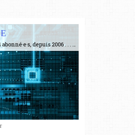
IE
Le plus gros site de philosophie de France ! ABONNEZ-VOUS ! 4115 Articles, 1634 abonné·e·s, depuis 2006 . . . . . . . . 2 852 214 pages vues jusqu'à présent. Prestance et être apte à un plus grand nombre de choses.
T