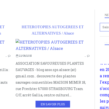
NE
ET
HETEROTOPIES AUTOGEREES ET
s
ALTERNATIVES / Alsace
Anc
www.
. .
HÉTÉROTOPIES
en 2
AUTOGESTION
a re
…
21/08/2015
…
OCCITANIE
l'ex
ASSOCIATION SAVOUREUSES PLANTES
MIDI-PYRÉNÉES
s'oc
illa :
SAUVAGES - blog asso.sps.alsace (at)
FOIX
comp
gmail.com . decouverte des plantes
VILLEFRANCHE DE ROUERGUE
les 
Hauts
sauvages comestibles MAISON MIMIR 18,
RODEZ
suiv
rue Prechter 67000 STRASBOURG Tram
CAHORS
Surp
C/F, arrêt Gallia, centre culturel...
ALBI
méta
EN SAVOIR PLUS
avon