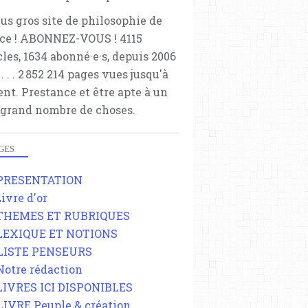
lus gros site de philosophie de
ce ! ABONNEZ-VOUS ! 4115
cles, 1634 abonné·e·s, depuis 2006
 . . . . . 2 852 214 pages vues jusqu'à
ent. Prestance et être apte à un
 grand nombre de choses.
GES
 PRESENTATION
Livre d'or
 THEMES ET RUBRIQUES
 LEXIQUE ET NOTIONS
 LISTE PENSEURS
 Notre rédaction
 LIVRES ICI DISPONIBLES
 LIVRE Peuple & création