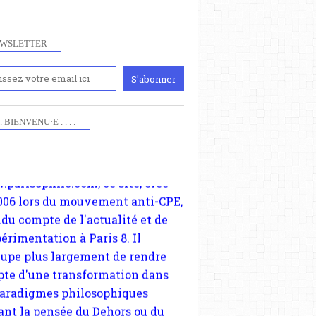
WSLETTER
iennement
paris8philo.com, ce site, créé
 . . BIENVENU·E . . . .
HÉTÉROTOPIES
006 lors du mouvement anti-CPE,
AUTOGESTION
ndu compte de l'actualité et de
ALSACE
périmentation à Paris 8. Il
STRASBOURG
cupe plus largement de rendre
MULHOUSE
te d'une transformation dans
COLMAR
paradigmes philosophiques
ant la pensée du Dehors ou du
li, omme la nomme les
physiciens classique. Nous
s quant à nous déjà basculé