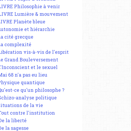
 LIVRE Philosophie à venir
 LIVRE Lumière & mouvement
 LIVRE Planète bleue
 Autonomie et hiérarchie
La cité grecque
 La complexité
Libération vis-à-vis de l'esprit
 Le Grand Bouleversement
L'Inconscient et le sexuel
Mai 68 n'a pas eu lieu
 Physique quantique
 Qu'est-ce qu'un philosophe ?
 Schizo-analyse politique
Situations de la vie
Tout contre l'institution
De la liberté
De la sagesse