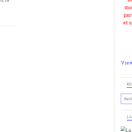
et 
View
RE
LA