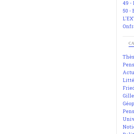
49 -
50 -
L'EX
Onfr
CA
Thè
Pens
Actu
Litt
Frie
Gill
Géop
Pens
Univ
Noti