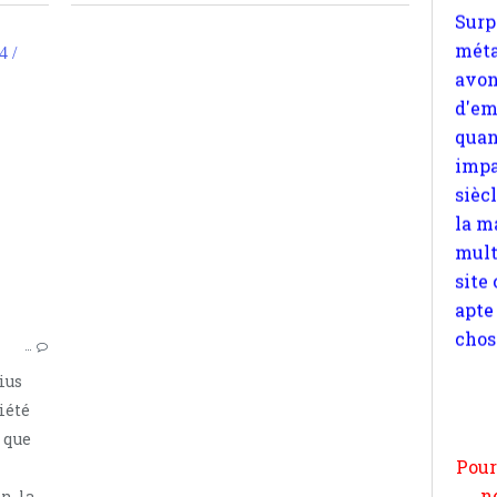
d'em
quan
 /
impa
sièc
la m
POLITIQUE
mult
AUTONOMIE
site
AUTOGESTION
apte
chos
…
ius
Pour
iété
n
 que
moi
par
n, la