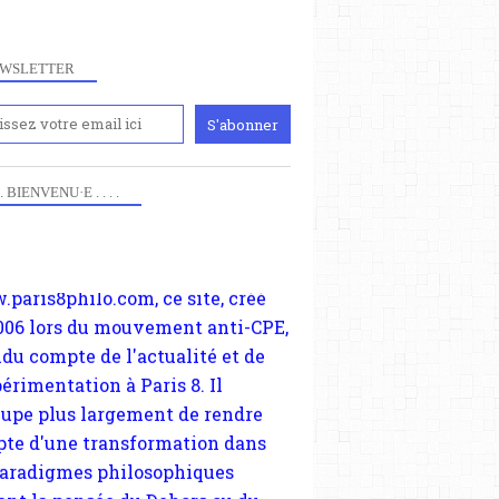
WSLETTER
iennement
paris8philo.com, ce site, créé
 . . BIENVENU·E . . . .
006 lors du mouvement anti-CPE,
ndu compte de l'actualité et de
périmentation à Paris 8. Il
cupe plus largement de rendre
te d'une transformation dans
paradigmes philosophiques
ant la pensée du Dehors ou du
li, omme la nomme les
physiciens classique. Nous
s quant à nous déjà basculé
blée dans la modernité