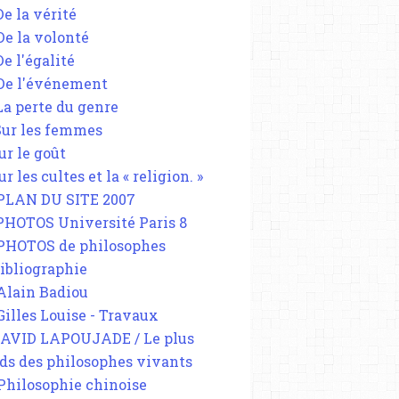
De la vérité
 De la volonté
De l'égalité
 De l'événement
 La perte du genre
 Sur les femmes
ur le goût
ur les cultes et la « religion. »
 PLAN DU SITE 2007
 PHOTOS Université Paris 8
 PHOTOS de philosophes
Bibliographie
 Alain Badiou
 Gilles Louise - Travaux
DAVID LAPOUJADE / Le plus
ds des philosophes vivants
 Philosophie chinoise