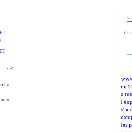
NE
ET
Anc
s
www.
. .
en 2
HÉTÉROTOPIES
a re
AUTOGESTION
…
l'ex
OCCITANIE
s'oc
MIDI-PYRÉNÉES
comp
illa :
FOIX
les 
VILLEFRANCHE DE ROUERGUE
suiv
Hauts
RODEZ
Surp
CAHORS
méta
ALBI
avon
d'em