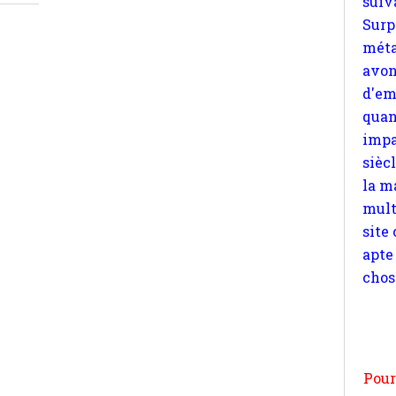
quan
impa
sièc
la m
mult
site
apte
chos
Pour
n
moi
par
et 