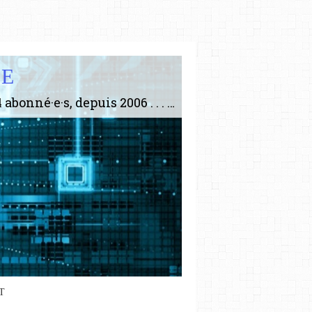
IE
Le plus gros site de philosophie de France ! ABONNEZ-VOUS ! 4115 Articles, 1634 abonné·e·s, depuis 2006 . . . . . . . . 2 852 214 pages vues jusqu'à présent. Prestance et être apte à un plus grand nombre de choses.
T