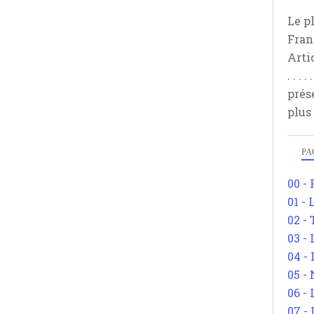
Le p
Fran
Arti
. . .
prés
plus
PA
00 -
01 - 
02 -
03 -
04 -
05 -
06 -
07 -