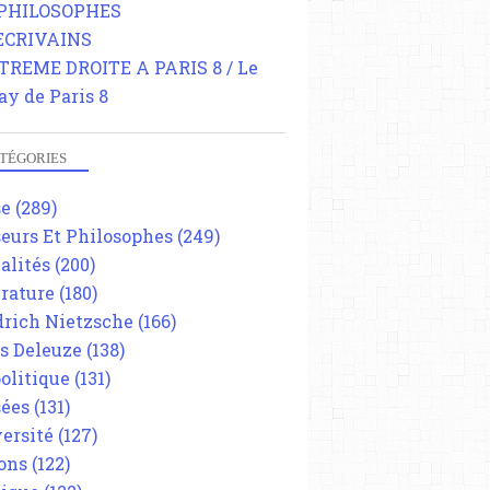
 PHILOSOPHES
 ECRIVAINS
TREME DROITE A PARIS 8 / Le
ay de Paris 8
TÉGORIES
se
(289)
eurs Et Philosophes
(249)
alités
(200)
érature
(180)
drich Nietzsche
(166)
es Deleuze
(138)
olitique
(131)
ées
(131)
ersité
(127)
ons
(122)