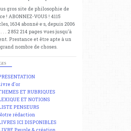
lus gros site de philosophie de
ce ! ABONNEZ-VOUS ! 4115
cles, 1634 abonné·e·s, depuis 2006
 . . . . . 2 852 214 pages vues jusqu'à
ent. Prestance et être apte à un
 grand nombre de choses.
GES
 PRESENTATION
Livre d'or
 THEMES ET RUBRIQUES
 LEXIQUE ET NOTIONS
 LISTE PENSEURS
 Notre rédaction
 LIVRES ICI DISPONIBLES
 LIVRE Peuple & création