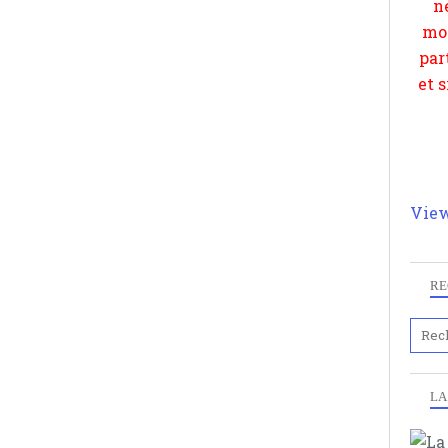
View
RE
LA