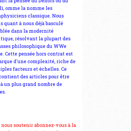
tique, résolvant la plupart des
sses philosophique du WWe
le. Cette pensée hors contrat est
arque d'une complexité, riche de
iples facteurs et échelles. Ce
 contient des articles pour être
 à un plus grand nombre de
es.
 nous soutenir abonnez-vous à la
ewsletter gratuite (2 mails par
s), commentez sans hésitation,
tagez le contenu sur les réseaux
si vous le pouvez faîtes des liens