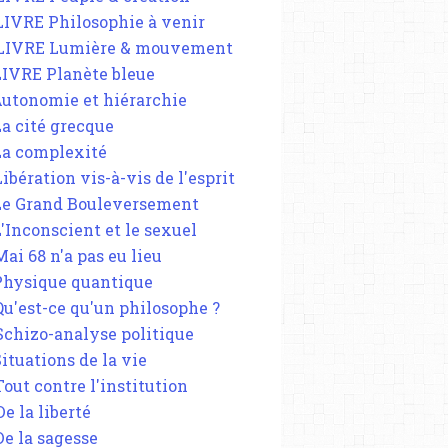
 LIVRE Philosophie à venir
 LIVRE Lumière & mouvement
 LIVRE Planète bleue
 Autonomie et hiérarchie
La cité grecque
 La complexité
Libération vis-à-vis de l'esprit
 Le Grand Bouleversement
L'Inconscient et le sexuel
Mai 68 n'a pas eu lieu
 Physique quantique
 Qu'est-ce qu'un philosophe ?
 Schizo-analyse politique
Situations de la vie
Tout contre l'institution
De la liberté
De la sagesse