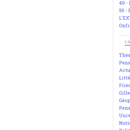
49 -
50 -
L'EX
Onfr
CA
Thè
Pens
Actu
Litt
Frie
Gill
Géop
Pens
Univ
Noti