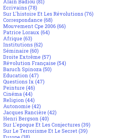
Alain Badiou
(81)
Ecrivains
(78)
Sur L'histoire Et Les Révolutions
(76)
Correspondance
(68)
Mouvement Cpe 2006
(66)
Patrice Loraux
(64)
Afrique
(63)
Institutions
(62)
Séminaire
(60)
Droite Extrême
(57)
Révolution Française
(54)
Baruch Spinoza
(50)
Education
(47)
Questions Ix
(47)
Peinture
(46)
Cinéma
(44)
Religion
(44)
Autonomie
(42)
Jacques Rancière
(42)
Henri Bergson
(40)
Sur L'epoque Et Les Conjectures
(39)
Sur Le Terrorisme Et Le Secret
(39)
Europe
(38)