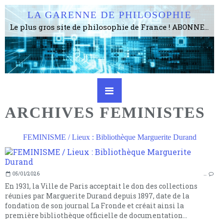
LA GARENNE DE PHILOSOPHIE
Le plus gros site de philosophie de France ! ABONNEZ-VOUS ! 4115 Articles, 1634 abonné·e·s, depuis 2006 . . . . . . . . 2 852 214 pages vues jusqu'à présent. Prestance et être apte à un plus grand nombre de choses.
ARCHIVES FEMINISTES
FEMINISME / Lieux : Bibliothèque Marguerite Durand
05/01/2026
…
En 1931, la Ville de Paris acceptait le don des collections
réunies par Marguerite Durand depuis 1897, date de la
fondation de son journal La Fronde et créait ainsi la
première bibliothèque officielle de documentation...