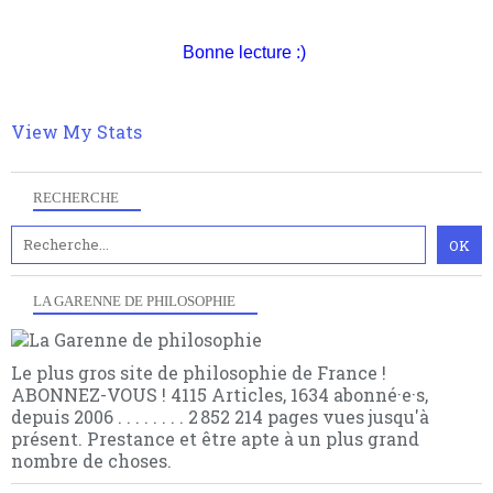
nomme les métaphysiciens classique. Nous avons
quant à nous déjà basculé d'emblée dans la modernité
Bonne lecture :)
quantique, résolvant la plupart des impasses
philosophique du WWe siècle. Cette pensée hors
contrat est la marque d'une complexité, riche de
multiples facteurs et échelles. Ce site contient des
View My Stats
articles pour être apte à un plus grand nombre de
choses.
RECHERCHE
LA GARENNE DE PHILOSOPHIE
Le plus gros site de philosophie de France !
ABONNEZ-VOUS ! 4115 Articles, 1634 abonné·e·s,
depuis 2006 . . . . . . . . 2 852 214 pages vues jusqu'à
présent. Prestance et être apte à un plus grand
nombre de choses.