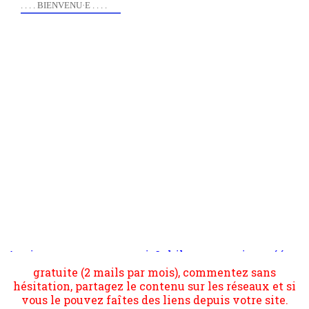
. . . . BIENVENU·E . . . .
Anciennement www.paris8philo.com, ce site, créé en
Pour nous soutenir abonnez-vous à la newsletter
2006 lors du mouvement anti-CPE, a rendu compte de
gratuite (2 mails par mois), commentez sans
l'actualité et de l'expérimentation à Paris 8. Il
hésitation, partagez le contenu sur les réseaux et si
s'occupe plus largement de rendre compte d'une
vous le pouvez faîtes des liens depuis votre site.
transformation dans les paradigmes philosophiques
suivant la pensée du Dehors ou du Surpli, omme la