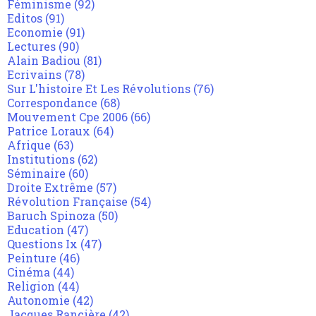
Féminisme
(92)
Editos
(91)
Economie
(91)
Lectures
(90)
Alain Badiou
(81)
Ecrivains
(78)
Sur L'histoire Et Les Révolutions
(76)
Correspondance
(68)
Mouvement Cpe 2006
(66)
Patrice Loraux
(64)
Afrique
(63)
Institutions
(62)
Séminaire
(60)
Droite Extrême
(57)
Révolution Française
(54)
Baruch Spinoza
(50)
Education
(47)
Questions Ix
(47)
Peinture
(46)
Cinéma
(44)
Religion
(44)
Autonomie
(42)
Jacques Rancière
(42)