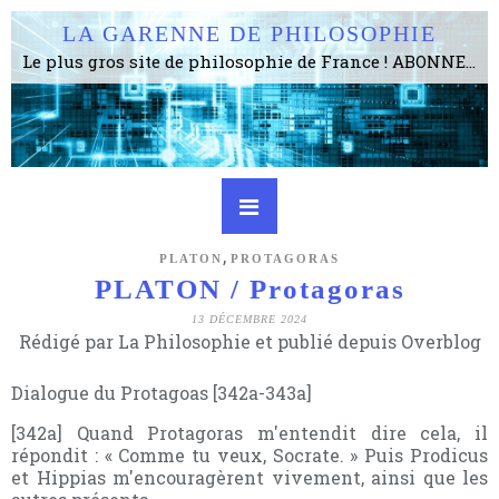
LA GARENNE DE PHILOSOPHIE
Le plus gros site de philosophie de France ! ABONNEZ-VOUS ! 4115 Articles, 1634 abonné·e·s, depuis 2006 . . . . . . . . 2 852 214 pages vues jusqu'à présent. Prestance et être apte à un plus grand nombre de choses.
,
PLATON
PROTAGORAS
PLATON / Protagoras
13 DÉCEMBRE 2024
Rédigé par La Philosophie et publié depuis Overblog
Dialogue du Protagoas [342a-343a]
[342a] Quand Protagoras m'entendit dire cela, il
répondit : « Comme tu veux, Socrate. » Puis Prodicus
et Hippias m'encouragèrent vivement, ainsi que les