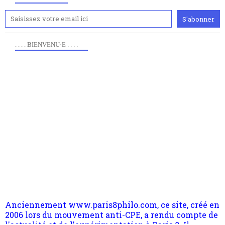
. . . . BIENVENU·E . . . .
Anciennement www.paris8philo.com, ce site, créé en
2006 lors du mouvement anti-CPE, a rendu compte de
l'actualité et de l'expérimentation à Paris 8. Il
s'occupe plus largement de rendre compte d'une