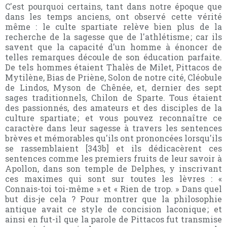
C'est pourquoi certains, tant dans notre époque que
dans les temps anciens, ont observé cette vérité
même : le culte spartiate relève bien plus de la
recherche de la sagesse que de l'athlétisme ; car ils
savent que la capacité d'un homme à énoncer de
telles remarques découle de son éducation parfaite.
De tels hommes étaient Thalès de Milet, Pittacos de
Mytilène, Bias de Priène, Solon de notre cité, Cléobule
de Lindos, Myson de Chênée, et, dernier des sept
sages traditionnels, Chilon de Sparte. Tous étaient
des passionnés, des amateurs et des disciples de la
culture spartiate ; et vous pouvez reconnaître ce
caractère dans leur sagesse à travers les sentences
brèves et mémorables qu'ils ont prononcées lorsqu'ils
se rassemblaient [343b] et ils dédicacèrent ces
sentences comme les premiers fruits de leur savoir à
Apollon, dans son temple de Delphes, y inscrivant
ces maximes qui sont sur toutes les lèvres : «
Connais-toi toi-même » et « Rien de trop. » Dans quel
but dis-je cela ? Pour montrer que la philosophie
antique avait ce style de concision laconique ; et
ainsi en fut-il que la parole de Pittacos fut transmise