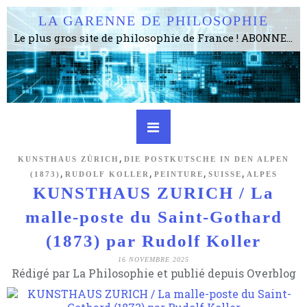
LA GARENNE DE PHILOSOPHIE
Le plus gros site de philosophie de France ! ABONNEZ-VOUS ! 4115 Articles, 1634 abonné·e·s, depuis 2006 . . . . . . . . 2 852 214 pages vues jusqu'à présent. Prestance et être apte à un plus grand nombre de choses.
,
KUNSTHAUS ZÜRICH
DIE POSTKUTSCHE IN DEN ALPEN
,
,
,
,
(1873)
RUDOLF KOLLER
PEINTURE
SUISSE
ALPES
KUNSTHAUS ZURICH / La
malle-poste du Saint-Gothard
(1873) par Rudolf Koller
16 NOVEMBRE 2025
Rédigé par La Philosophie et publié depuis Overblog