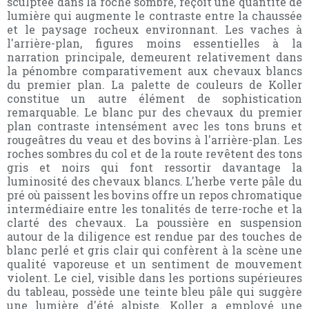
sculptée dans la roche sombre, reçoit une quantité de
lumière qui augmente le contraste entre la chaussée
et le paysage rocheux environnant. Les vaches à
l'arrière-plan, figures moins essentielles à la
narration principale, demeurent relativement dans
la pénombre comparativement aux chevaux blancs
du premier plan. La palette de couleurs de Koller
constitue un autre élément de sophistication
remarquable. Le blanc pur des chevaux du premier
plan contraste intensément avec les tons bruns et
rougeâtres du veau et des bovins à l'arrière-plan. Les
roches sombres du col et de la route revêtent des tons
gris et noirs qui font ressortir davantage la
luminosité des chevaux blancs. L'herbe verte pâle du
pré où paissent les bovins offre un repos chromatique
intermédiaire entre les tonalités de terre-roche et la
clarté des chevaux. La poussière en suspension
autour de la diligence est rendue par des touches de
blanc perlé et gris clair qui confèrent à la scène une
qualité vaporeuse et un sentiment de mouvement
violent. Le ciel, visible dans les portions supérieures
du tableau, possède une teinte bleu pâle qui suggère
une lumière d'été alpiste. Koller a employé une