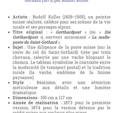
Artiste
: Rudolf Koller (1828–1905), un peintre
suisse réaliste, célèbre pour ses scènes de la vie
rurale et ses paysages alpins.
Titre original
:
«
Gotthardpost
»
(ou
«
Die
Gotthardpost
»
), souvent surnommé
«
La malle-
poste du Saint-Gothard
»
.
Sujet
: Une diligence de la poste suisse (sur la
route du col du Saint-Gothard) tirée par trois
chevaux, ralentie par une vache bloquant le
chemin. Le tableau symbolise le contraste entre
la modernité (le transport postal) et la tradition
rurale (la vache, emblème de la Suisse
paysanne).
Style
: Réalisme, avec une attention
méticuleuse aux détails et une lumière
dramatique.
Dimensions
: 100 cm x 117 cm
Année de réalisation
: 1873 pour la première
version, 1874 pour la version détenue par le
crédit suisse aux couleurs plus vives.