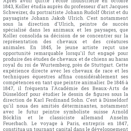
Après avoir quitté l'école industrielle en octobre
1843, Koller étudia auprès du professeur d'art Jacques
Schweizer, du portraitiste Johann Rudolf Obrist et du
paysagiste Johann Jakob Ulrich. C'est notamment
sous la direction d'Ulrich, peintre de succès
spécialisé dans les animaux et les paysages, que
Koller consolida sa décision de se concentrer sur la
représentation des chevaux et des créatures
animales. En 1845, le jeune artiste reçut une
opportunité remarquable lorsqu'il fut engagé pour
produire des études de chevaux et de chiens au haras
royal du roi de Wurtemberg, près de Stuttgart. Cette
expérience directe avec les chevaux de race et les
techniques équestres affina considérablement ses
compétences en tant que peintre animalier. De 1846 à
1847, il fréquenta l'Académie des Beaux-Arts de
Düsseldorf pour étudier le dessin de figures sous la
direction de Karl Ferdinand Sohn. C'est à Düsseldorf
qu'il noua des amitiés déterminantes, notamment
avec le futur peintre symboliste suisse Arnold
Böcklin et le classiciste allemand Anselm
Feuerbach. Le voyage à Paris, entrepris en 1847,
constitua un tournant capital dans le développement