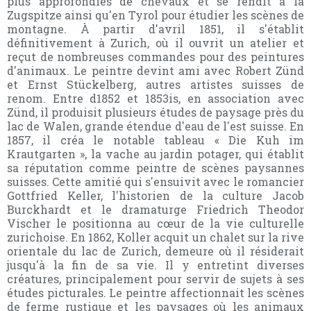
plus approfondies de chevaux et se rendit à la
Zugspitze ainsi qu'en Tyrol pour étudier les scènes de
montagne. À partir d'avril 1851, il s'établit
définitivement à Zurich, où il ouvrit un atelier et
reçut de nombreuses commandes pour des peintures
d'animaux. Le peintre devint ami avec Robert Zünd
et Ernst Stückelberg, autres artistes suisses de
renom. Entre d1852 et 1853is, en association avec
Zünd, il produisit plusieurs études de paysage près du
lac de Walen, grande étendue d'eau de l'est suisse. En
1857, il créa le notable tableau « Die Kuh im
Krautgarten », la vache au jardin potager, qui établit
sa réputation comme peintre de scènes paysannes
suisses. Cette amitié qui s'ensuivit avec le romancier
Gottfried Keller, l'historien de la culture Jacob
Burckhardt et le dramaturge Friedrich Theodor
Vischer le positionna au cœur de la vie culturelle
zurichoise. En 1862, Koller acquit un chalet sur la rive
orientale du lac de Zurich, demeure où il résiderait
jusqu'à la fin de sa vie. Il y entretint diverses
créatures, principalement pour servir de sujets à ses
études picturales. Le peintre affectionnait les scènes
de ferme rustique et les paysages où les animaux