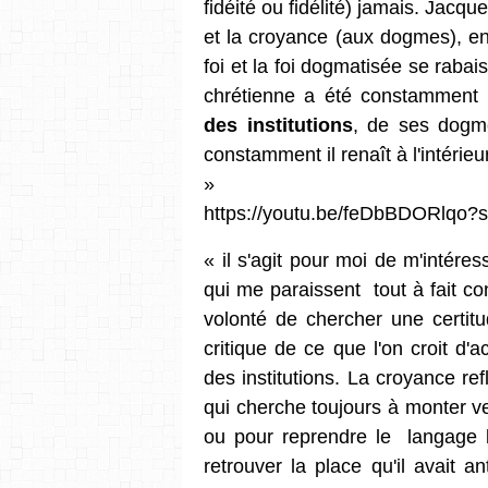
fidéité ou fidélité) jamais. Jacque
et la croyance (aux dogmes), e
foi et la foi dogmatisée se rabai
chrétienne a été constamment
des institutions
, de ses dogme
constamment il renaît à l'intérie
»
https://youtu.be/feDbBDORlq
« il s'agit pour moi de m'intéres
qui me paraissent tout à fait con
volonté de chercher une certit
critique de ce que l'on croit 
des institutions. La croyance re
qui cherche toujours à monter v
ou pour reprendre le langage bi
retrouver la place qu'il avait an