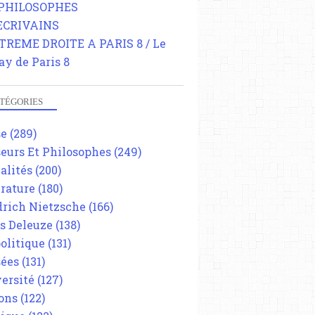
 PHILOSOPHES
 ECRIVAINS
TREME DROITE A PARIS 8 / Le
ay de Paris 8
TÉGORIES
se
(289)
eurs Et Philosophes
(249)
alités
(200)
érature
(180)
drich Nietzsche
(166)
es Deleuze
(138)
olitique
(131)
ées
(131)
ersité
(127)
ons
(122)