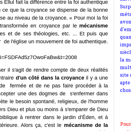
s Ellul fait la différence entre la foi authentique
quan
n ce que la croyance se dispense de la bonne
impa
sse au niveau de la croyance. « Pour moi la foi
sièc
 transformée en croyance par le
mécanisme
la m
s et de ses théologies, etc. ... Et puis que
mult
ur de l'église un mouvement de foi authentique.
site
apte
chos
o?si=FSDFAd5z7OwoFaBw&t=2008
ser il s'agit de rendre compte de deux réalités
traire
d'un côté dans la croyance
il y a une
ude fermée et de ne pas faire procéder à la
d'accepter une des dogmes de s'enfermer dans
Pour
flète le besoin spontané, religieux, de l'homme
n
ers Dieu et plus ou moins à s'emparer de Dieu
moi
blique à rentrer dans le jardin d’Éden, et à
par
térieure. Alors ça, c'est le
mécanisme de la
et 