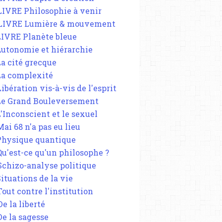
 LIVRE Philosophie à venir
 LIVRE Lumière & mouvement
 LIVRE Planète bleue
 Autonomie et hiérarchie
La cité grecque
 La complexité
Libération vis-à-vis de l'esprit
 Le Grand Bouleversement
L'Inconscient et le sexuel
Mai 68 n'a pas eu lieu
 Physique quantique
 Qu'est-ce qu'un philosophe ?
 Schizo-analyse politique
Situations de la vie
Tout contre l'institution
De la liberté
De la sagesse