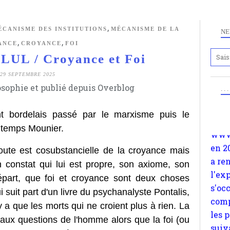
,
ÉCANISME DES INSTITUTIONS
MÉCANISME DE LA
NE
,
,
ANCE
CROYANCE
FOI
UL / Croyance et Foi
Anc
www.
29 SEPTEMBRE 2025
osophie et publié depuis Overblog
en 2
. .
a re
nt bordelais passé par le marxisme puis le
l'ex
n temps Mounier.
s'oc
comp
oute est cosubstancielle de la croyance mais
les 
un constat qui lui est propre, son axiome, son
suiv
part, que foi et croyance sont deux choses
Surp
 suit part d'un livre du psychanalyste Pontalis,
méta
'y a que les morts qui ne croient plus à rien. La
avon
ux questions de l'homme alors que la foi (ou
d'em