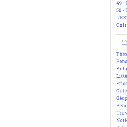
49 -
50 -
L'EX
Onfr
CA
Thè
Pens
Actu
Litt
Frie
Gill
Géop
Pens
Univ
Noti