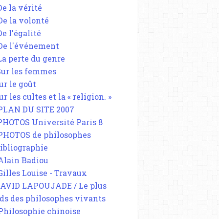
De la vérité
 De la volonté
De l'égalité
 De l'événement
 La perte du genre
 Sur les femmes
ur le goût
ur les cultes et la « religion. »
 PLAN DU SITE 2007
 PHOTOS Université Paris 8
 PHOTOS de philosophes
Bibliographie
 Alain Badiou
 Gilles Louise - Travaux
DAVID LAPOUJADE / Le plus
ds des philosophes vivants
 Philosophie chinoise