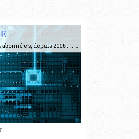
IE
Le plus gros site de philosophie de France ! ABONNEZ-VOUS ! 4115 Articles, 1634 abonné·e·s, depuis 2006 . . . . . . . . 2 852 214 pages vues jusqu'à présent. Prestance et être apte à un plus grand nombre de choses.
T