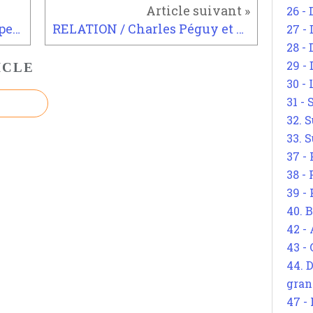
26 - 
DAVID RICARDO / Des principes de l’économie politique et de l’impôt (1817)
RELATION / Charles Péguy et Lucien Herr
27 -
28 - 
29 -
ICLE
30 -
31 -
32. S
33. S
37 -
38 -
39 -
40. 
42 -
43 -
44. 
gran
47 -