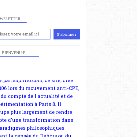
WSLETTER
iennement
paris8philo.com, ce site, créé
006 lors du mouvement anti-CPE,
 . . BIENVENU·E . . . .
ndu compte de l'actualité et de
périmentation à Paris 8. Il
cupe plus largement de rendre
te d'une transformation dans
paradigmes philosophiques
ant la pensée du Dehors ou du
li, omme la nomme les
physiciens classique. Nous
s quant à nous déjà basculé
blée dans la modernité