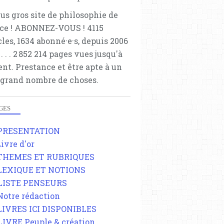
lus gros site de philosophie de
ce ! ABONNEZ-VOUS ! 4115
cles, 1634 abonné·e·s, depuis 2006
 . . . . . 2 852 214 pages vues jusqu'à
ent. Prestance et être apte à un
 grand nombre de choses.
GES
 PRESENTATION
Livre d'or
 THEMES ET RUBRIQUES
 LEXIQUE ET NOTIONS
 LISTE PENSEURS
 Notre rédaction
 LIVRES ICI DISPONIBLES
 LIVRE Peuple & création