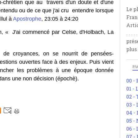
-chrétien que au travers d'un doute et d'une
Le p
entendu ou de ce que j'ai cru entendre lorsque
Fran
llul à
Apostrophe
, 23:05 à 24:20
Arti
on, « J'ai commencé par Celse, d'Holbach, La
. . .
prés
plus
 de croyances, on se nourrit de pensées-
estions ouvertes face à des enjeux. Puis vient
PA
rancher les problèmes à une époque donnée
 dans une non décision (épochè).
00 -
01 - 
02 -
03 -
04 -
05 -
06 -
07 -