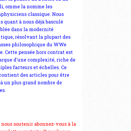
tique, résolvant la plupart des
sses philosophique du WWe
le. Cette pensée hors contrat est
arque d'une complexité, riche de
iples facteurs et échelles. Ce
 contient des articles pour être
 à un plus grand nombre de
es.
 nous soutenir abonnez-vous à la
ewsletter gratuite (2 mails par
s), commentez sans hésitation,
tagez le contenu sur les réseaux
si vous le pouvez faîtes des liens