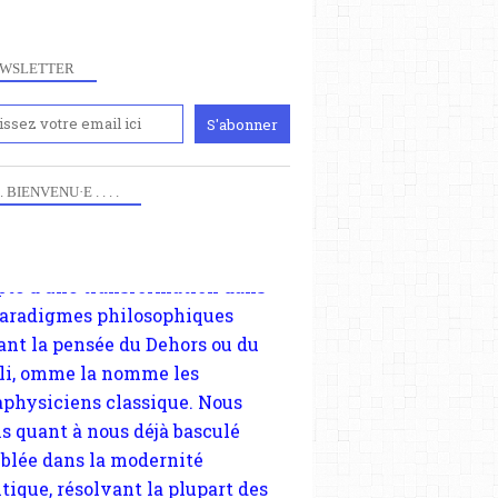
paris8philo.com, ce site, créé
006 lors du mouvement anti-CPE,
WSLETTER
ndu compte de l'actualité et de
périmentation à Paris 8. Il
cupe plus largement de rendre
te d'une transformation dans
paradigmes philosophiques
 . . BIENVENU·E . . . .
ant la pensée du Dehors ou du
li, omme la nomme les
physiciens classique. Nous
s quant à nous déjà basculé
blée dans la modernité
tique, résolvant la plupart des
sses philosophique du WWe
le. Cette pensée hors contrat est
arque d'une complexité, riche de
iples facteurs et échelles. Ce