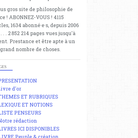
lus gros site de philosophie de
ce ! ABONNEZ-VOUS ! 4115
cles, 1634 abonné·e·s, depuis 2006
 . . . . . 2 852 214 pages vues jusqu'à
ent. Prestance et être apte à un
 grand nombre de choses.
GES
 PRESENTATION
Livre d'or
 THEMES ET RUBRIQUES
 LEXIQUE ET NOTIONS
 LISTE PENSEURS
 Notre rédaction
 LIVRES ICI DISPONIBLES
 LIVRE Peuple & création