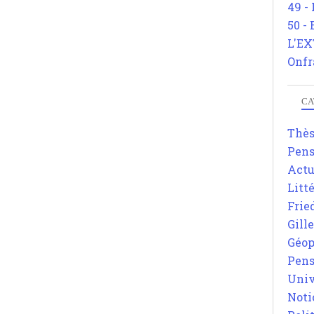
49 -
50 -
L'EX
Onfr
CA
Thè
Pens
Actu
Litt
Frie
Gill
Géop
Pens
Univ
Noti