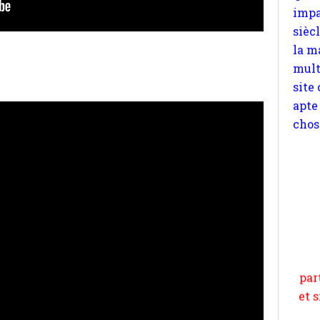
site
apte
chos