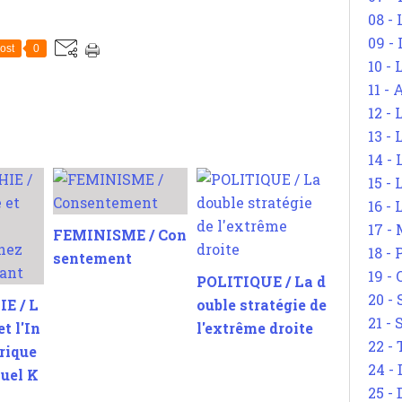
08 -
09 -
ost
0
10 -
11 -
12 - 
13 -
14 - 
15 -
16 - 
17 - 
FEMINISME / Con
18 -
sentement
19 -
POLITIQUE / La d
20 -
E / L
ouble stratégie de
21 - 
t l'In
l'extrême droite
22 - 
rique
24 - 
uel K
25 - 