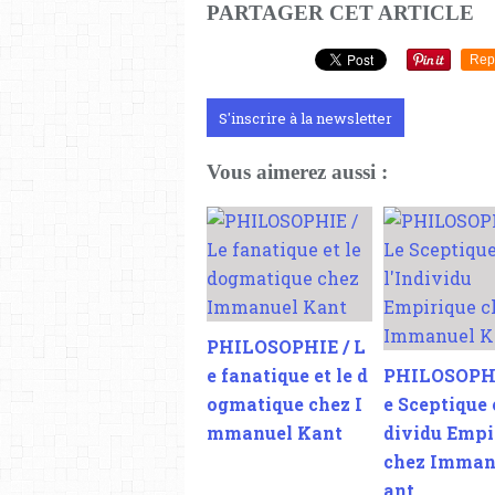
PARTAGER CET ARTICLE
Rep
S'inscrire à la newsletter
Vous aimerez aussi :
PHILOSOPHIE / L
e fanatique et le d
PHILOSOPHI
ogmatique chez I
e Sceptique e
mmanuel Kant
dividu Empi
chez Imman
ant