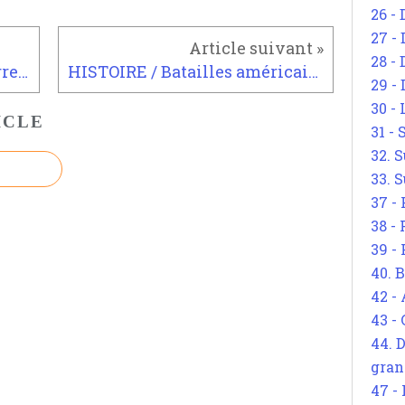
26 - 
27 -
28 - 
HISTOIRE / Batailles de guerre d'Ukraine
HISTOIRE / Batailles américaines
29 -
30 -
ICLE
31 -
32. S
33. S
37 -
38 -
39 -
40. 
42 -
43 -
44. 
gran
47 -