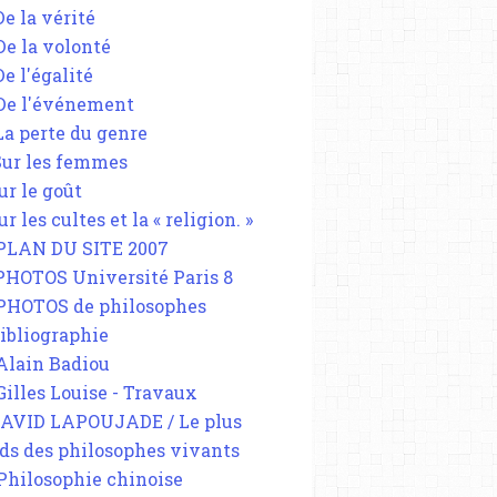
De la vérité
 De la volonté
De l'égalité
 De l'événement
 La perte du genre
 Sur les femmes
ur le goût
ur les cultes et la « religion. »
 PLAN DU SITE 2007
 PHOTOS Université Paris 8
 PHOTOS de philosophes
Bibliographie
 Alain Badiou
 Gilles Louise - Travaux
DAVID LAPOUJADE / Le plus
ds des philosophes vivants
 Philosophie chinoise