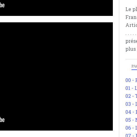
Le p
Fran
Arti
. . .
prés
plus
PA
00 -
01 - 
02 -
03 -
04 -
05 -
06 -
07 -