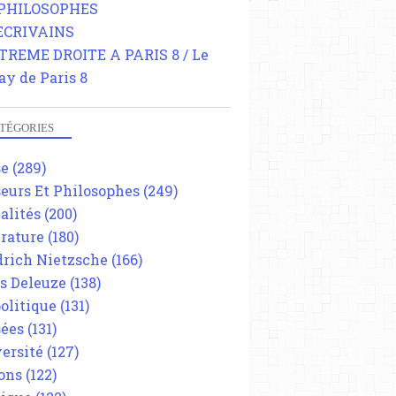
 PHILOSOPHES
 ECRIVAINS
TREME DROITE A PARIS 8 / Le
ay de Paris 8
TÉGORIES
se
(289)
eurs Et Philosophes
(249)
alités
(200)
érature
(180)
drich Nietzsche
(166)
es Deleuze
(138)
olitique
(131)
ées
(131)
ersité
(127)
ons
(122)