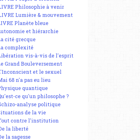
 LIVRE Philosophie à venir
 LIVRE Lumière & mouvement
 LIVRE Planète bleue
 Autonomie et hiérarchie
La cité grecque
 La complexité
Libération vis-à-vis de l'esprit
 Le Grand Bouleversement
L'Inconscient et le sexuel
Mai 68 n'a pas eu lieu
 Physique quantique
 Qu'est-ce qu'un philosophe ?
 Schizo-analyse politique
Situations de la vie
Tout contre l'institution
De la liberté
De la sagesse