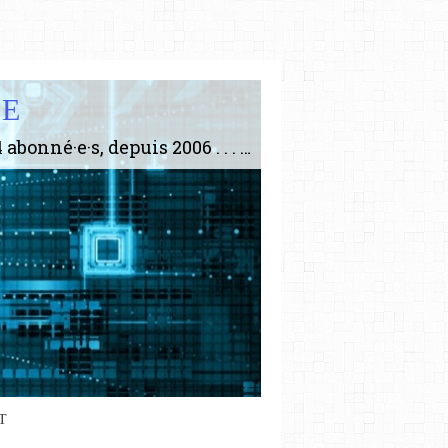
IE
Le plus gros site de philosophie de France ! ABONNEZ-VOUS ! 4115 Articles, 1634 abonné·e·s, depuis 2006 . . . . . . . . 2 852 214 pages vues jusqu'à présent. Prestance et être apte à un plus grand nombre de choses.
T
iennement