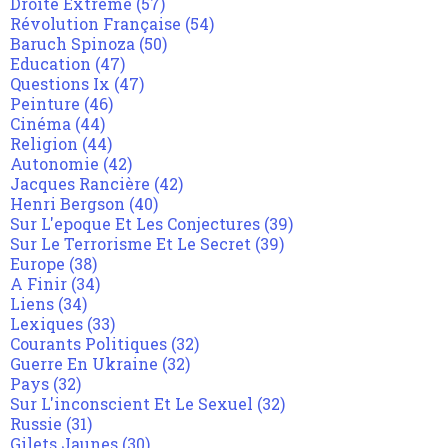
Droite Extrême
(57)
Révolution Française
(54)
Baruch Spinoza
(50)
Education
(47)
Questions Ix
(47)
Peinture
(46)
Cinéma
(44)
Religion
(44)
Autonomie
(42)
Jacques Rancière
(42)
Henri Bergson
(40)
Sur L'epoque Et Les Conjectures
(39)
Sur Le Terrorisme Et Le Secret
(39)
Europe
(38)
A Finir
(34)
Liens
(34)
Lexiques
(33)
Courants Politiques
(32)
Guerre En Ukraine
(32)
Pays
(32)
Sur L'inconscient Et Le Sexuel
(32)
Russie
(31)
Gilets Jaunes
(30)