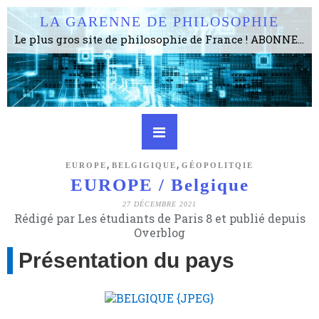
LA GARENNE DE PHILOSOPHIE
Le plus gros site de philosophie de France ! ABONNEZ-VOUS ! 4115 Articles, 1634 abonné·e·s, depuis 2006 . . . . . . . . 2 852 214 pages vues jusqu'à présent. Prestance et être apte à un plus grand nombre de choses.
,
,
EUROPE
BELGIGIQUE
GÉOPOLITQIE
EUROPE / Belgique
27 DÉCEMBRE 2021
Rédigé par Les étudiants de Paris 8 et publié depuis
Overblog
Présentation du pays