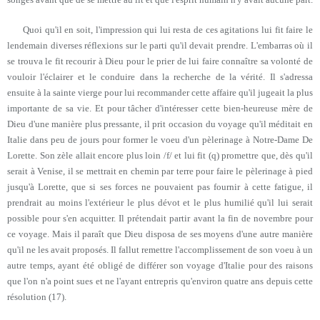
Quoi qu'il en soit, l'impression qui lui resta de ces agitations lui fit faire le
lendemain diverses réflexions sur le parti qu'il devait prendre. L'embarras où il
se trouva le fit recourir à Dieu pour le prier de lui faire connaître sa volonté de
vouloir l'éclairer et le conduire dans la recherche de la vérité. Il s'adressa
ensuite à la sainte vierge pour lui recommander cette affaire qu'il jugeait la plus
importante de sa vie. Et pour tâcher d'intéresser cette bien-heureuse mère de
Dieu d'une manière plus pressante, il prit occasion du voyage qu'il méditait en
Italie dans peu de jours pour former le voeu d'un pèlerinage à Notre-Dame De
Lorette. Son zèle allait encore plus loin /f/ et lui fit (q) promettre que, dès qu'il
serait à Venise, il se mettrait en chemin par terre pour faire le pèlerinage à pied
jusqu'à Lorette, que si ses forces ne pouvaient pas fournir à cette fatigue, il
prendrait au moins l'extérieur le plus dévot et le plus humilié qu'il lui serait
possible pour s'en acquitter. Il prétendait partir avant la fin de novembre pour
ce voyage. Mais il paraît que Dieu disposa de ses moyens d'une autre manière
qu'il ne les avait proposés. Il fallut remettre l'accomplissement de son voeu à un
autre temps, ayant été obligé de différer son voyage d'Italie pour des raisons
que l'on n'a point sues et ne l'ayant entrepris qu'environ quatre ans depuis cette
résolution (17).