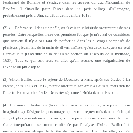
Ferdinand de Bohême et s'engage dans les troupes du duc Maximilien de
Bavière. Il s'installe pour l'hiver dans un petit village d'Allemagne,
probablement près d'Ulm, au début de novembre 1619.
(2) « ... Enfermé seul dans un poêle, où j'avais tout loisir de m'entretenir de mes
pensées. Entre lesquelles, l'une des premières fut que je m'avisai de considérer
que souvent il n'y a pas tant de perfection dans les ouvrages composés de
plusieurs pièces, fait de la main de divers maîtres, qu'en ceux auxquels un seul
a travaillé » (Ouverture de la deuxième section du Discours de la méthode,
1637). Tout ce qui suit n'est en effet qu'un résumé, une vulgarisation de
l'exposé du philosophe.
(3) Adrien Baillet situe le séjour de Descartes à Paris, après ses études à La
Flèche, entre 1613 et 1617, avant d'aller faire son droit à Poitiers, mais rien ne
l'atteste. En novembre 1618, Descartes séjourne à Bréda dans le Brabant.
(4) Fantômes : fantasmes (latin phantasma. « spectre », « représentation
imaginaire »). Désigne les personnages qui seront représentés dans le récit qui
suit, et plus généralement les images ou représentations constituant le rêve.
Cette interprétation se trouve confirmée par l'analyse d'Adrien Baillet lui-
même, dans son abrégé de la Vie de Descartes en 1693. En effet, s'il n'y