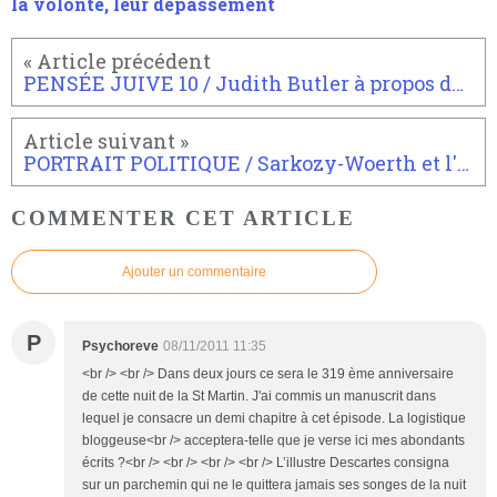
la volonté, leur dépassement
PENSÉE JUIVE 10 / Judith Butler à propos de "Je suis l'une des leurs voilà tout " d'Hannah Arendt.
PORTRAIT POLITIQUE / Sarkozy-Woerth et l'Inspection des finances
COMMENTER CET ARTICLE
Ajouter un commentaire
P
Psychoreve
08/11/2011 11:35
<br /> <br /> Dans deux jours ce sera le 319 ème anniversaire
de cette nuit de la St Martin. J'ai commis un manuscrit dans
lequel je consacre un demi chapitre à cet épisode. La logistique
bloggeuse<br /> acceptera-telle que je verse ici mes abondants
écrits ?<br /> <br /> <br /> <br /> L’illustre Descartes consigna
sur un parchemin qui ne le quittera jamais ses songes de la nuit