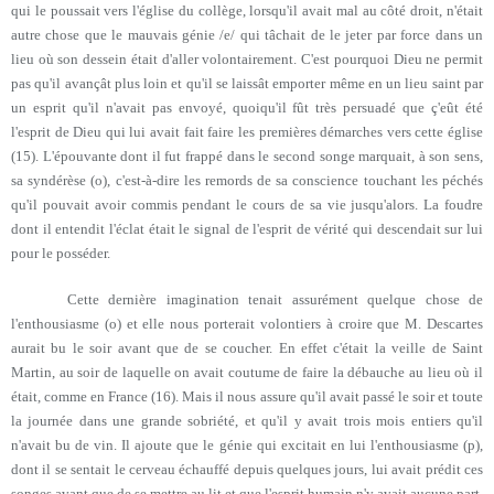
qui le poussait vers l'église du collège, lorsqu'il avait mal au côté droit, n'était
autre chose que le mauvais génie /e/ qui tâchait de le jeter par force dans un
lieu où son dessein était d'aller volontairement. C'est pourquoi Dieu ne permit
pas qu'il avançât plus loin et qu'il se laissât emporter même en un lieu saint par
un esprit qu'il n'avait pas envoyé, quoiqu'il fût très persuadé que ç'eût été
l'esprit de Dieu qui lui avait fait faire les premières démarches vers cette église
(15). L'épouvante dont il fut frappé dans le second songe marquait, à son sens,
sa syndérèse (o), c'est-à-dire les remords de sa conscience touchant les péchés
qu'il pouvait avoir commis pendant le cours de sa vie jusqu'alors. La foudre
dont il entendit l'éclat était le signal de l'esprit de vérité qui descendait sur lui
pour le posséder.
Cette dernière imagination tenait assurément quelque chose de
l'enthousiasme (o) et elle nous porterait volontiers à croire que M. Descartes
aurait bu le soir avant que de se coucher. En effet c'était la veille de Saint
Martin, au soir de laquelle on avait coutume de faire la débauche au lieu où il
était, comme en France (16). Mais il nous assure qu'il avait passé le soir et toute
la journée dans une grande sobriété, et qu'il y avait trois mois entiers qu'il
n'avait bu de vin. Il ajoute que le génie qui excitait en lui l'enthousiasme (p),
dont il se sentait le cerveau échauffé depuis quelques jours, lui avait prédit ces
songes avant que de se mettre au lit et que l'esprit humain n'y avait aucune part.