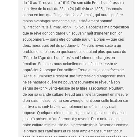
du 10 au 11 novembre 1619. De son côté Freud s’intéressa à
son rêve de la nuit du 23 au 24 juillet<br /> 1895, désormais
connu en tant que "L’injection faite à Irma" ; qui aurait pu être
moins avantageusement mais plus fidèlement nommé
"L’infection faite à Irma".<br /> Si vous acceptez ma proposition
que le rêve dont on garde un souvenir naît d’une tension, on
soupçonnera ― sans être obnubilé par un a priori ― que ces
deux messieurs ont dû produire<br /> leurs rêves suite à un
problème, une tension quelconque ; d’autant plus que ceux du
"Père de l'Age des Lumières" sont fortement chargés en
émotion. Sommes-nous actuellement en état de les<br />
apprécier ? Lorsque l’on sollicite Freud au sujet des rêves de
René le lumineux il ressent une "impression d’angoisse" mais
ne se hasarde guère ne pouvant soumettre le rêveur à son
sérum de<br /> vérité-fausse de la libre association. Pourtant,
de par sa grande culture, Freud aurait été largement en mesure
d’en saisir l’essentiel, si son aveuglement pour cette fixation sur
le rêve cachant<br /> invariablement un désir ne s’y était
opposé. Quelques éléments dont je n’avais pas connaissance
jusqu’à présent m’amèneront à y revenir. Pour notre compte,
notre culture minimaliste nous présente<br /> Descartes comme
le prince des cartésiens et ce sera amplement suffisant pour