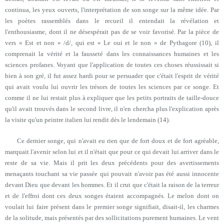
continua, les yeux ouverts, l'interprétation de son songe sur la même idée. Par
les poètes rassemblés dans le recueil il entendait la révélation et
l'enthousiasme, dont il ne désespérait pas de se voir favorisé. Par la pièce de
vers « Est et non » /d/, qui est « Le oui et le non » de Pythagore (10), il
comprenait la vérité et la fausseté dans les connaissances humaines et les
sciences profanes. Voyant que l'application de toutes ces choses réussissait si
bien à son gré, il fut assez hardi pour se persuader que c'était l'esprit de vérité
qui avait voulu lui ouvrir les trésors de toutes les sciences par ce songe. Et
comme il ne lui restait plus à expliquer que les petits portraits de taille-douce
qu'il avait trouvés dans le second livre, il n'en chercha plus l'explication après
la visite qu'un peintre italien lui rendit dès le lendemain (14).
Ce dernier songe, qui n'avait eu rien que de fort doux et de fort agréable,
marquait l'avenir selon lui et il n'était que pour ce qui devait lui arriver dans le
reste de sa vie. Mais il prit les deux précédents pour des avertissements
menaçants touchant sa vie passée qui pouvait n'avoir pas été aussi innocente
devant Dieu que devant les hommes. Et il crut que c'était la raison de la terreur
et de l'effroi dont ces deux songes étaient accompagnés. Le melon dont on
voulait lui faire présent dans le premier songe signifiait, disait-il, les charmes
de la solitude, mais présentés par des sollicitations purement humaines. Le vent