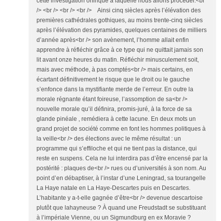
cette investigation onirique à laquelle nous allons procéder.<br
/> <br /> <br /> <br /> Ainsi cinq siècles après l’élévation des
premières cathédrales gothiques, au moins trente-cinq siècles
après l’élévation des pyramides, quelques centaines de milliers
d’année après<br /> son avènement, l’homme allait enfin
apprendre à réfléchir grâce à ce type qui ne quittait jamais son
lit avant onze heures du matin. Réfléchir minusculement soit,
mais avec méthode, à pas comptés<br /> mais certains, en
écartant définitivement le risque que le droit ou le gauche
s’enfonce dans la mystifiante merde de l’erreur. En outre la
morale régnante étant foireuse, l’assomption de sa<br />
nouvelle morale qu’il définira, promis-juré, à la force de sa
glande pinéale , remédiera à cette lacune. En deux mots un
grand projet de société comme en font les hommes politiques à
la veille<br /> des élections avec le même résultat : un
programme qui s’effiloche et qui ne tient pas la distance, qui
reste en suspens. Cela ne lui interdira pas d’être encensé par la
postérité : plaques de<br /> rues ou d’universités à son nom. Au
point d’en débaptiser, à l’instar d’une Leningrad, sa tourangelle
La Haye natale en La Haye-Descartes puis en Descartes.
L’habitante y a-t-elle gagnée d’être<br /> devenue descartoise
plutôt que lahayneuse ? À quand une Freudstadt se substituant
à l’impériale Vienne, ou un Sigmundburg en ex Moravie ?