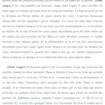
heures dans des pensées diverses sur les biens et les maux de ce monde.
[2ème
songe]
Il lui vint aussitôt un nouveau songe dans lequel il crut entendre un
bruit aigu et éclatant qu'il prit pour un coup de tonnerre. La frayeur qu'il en eut
le réveilla sur l'heure même et, ayant ouvert les yeux, il aperçut beaucoup
d'étincelles de feu répandues par la chambre. La chose lui était déjà souvent
arrivée en d'autres temps et il ne lui était pas fort extraordinaire en se réveillant
au milieu de la nuit d'avoir les yeux assez étincelants pour lui faire entrevoir
les objets les plus proches de lui. Mais en cette dernière occasion, il voulut
recourir à des raisons prises de la philosophie et il en tira des conclusions
favorables pour son esprit, après avoir observé en ouvrant puis en fermant les
yeux alternativement la qualité des espèces (k) qui lui étaient représentées.
Ainsi sa frayeur se dissipa et il se rendormit dans un assez grand calme.
[3ème songe]
Un moment après il eut un troisième songe, qui n'eut rien de
terrible comme les deux premiers. Dans ce dernier, il trouva un livre sur sa table
sans savoir qui l'y avait mis. Il l'ouvrit et, voyant que c'était un dictionnaire, il
en fut ravi dans l'espérance qu'il pourrait lui être fort utile. Dans le même
instant, il se rencontra un autre livre sous sa main qui ne lui était pas moins
nouveau, ne sachant d'où il lui était venu. Il trouva que c'était un recueil des
poésies de différents auteurs, intitulé Corpus poetarum etc. /c/ (8) Il eut la
curiosité d'y vouloir lire quelque chose et à l'ouverture du livre il tomba sur le