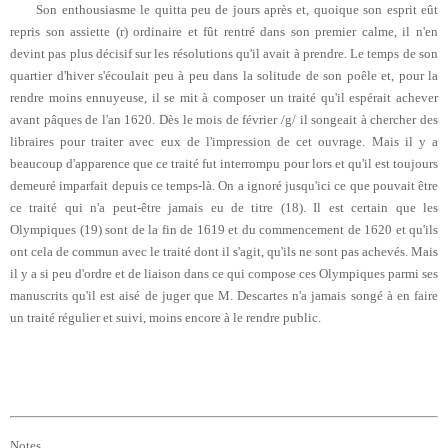
Son enthousiasme le quitta peu de jours après et, quoique son esprit eût
repris son assiette (r) ordinaire et fût rentré dans son premier calme, il n'en
devint pas plus décisif sur les résolutions qu'il avait à prendre. Le temps de son
quartier d'hiver s'écoulait peu à peu dans la solitude de son poêle et, pour la
rendre moins ennuyeuse, il se mit à composer un traité qu'il espérait achever
avant pâques de l'an 1620. Dès le mois de février /g/ il songeait à chercher des
libraires pour traiter avec eux de l'impression de cet ouvrage. Mais il y a
beaucoup d'apparence que ce traité fut interrompu pour lors et qu'il est toujours
demeuré imparfait depuis ce temps-là. On a ignoré jusqu'ici ce que pouvait être
ce traité qui n'a peut-être jamais eu de titre (18). Il est certain que les
Olympiques (19) sont de la fin de 1619 et du commencement de 1620 et qu'ils
ont cela de commun avec le traité dont il s'agit, qu'ils ne sont pas achevés. Mais
il y a si peu d'ordre et de liaison dans ce qui compose ces Olympiques parmi ses
manuscrits qu'il est aisé de juger que M. Descartes n'a jamais songé à en faire
un traité régulier et suivi, moins encore à le rendre public.
Notes