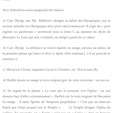
Voici d'abord les notes marginales de l'auteur.
/a/ Cart. Olymp. init. Ms.. Référence abrégée au début des Olympiques, soit la
section intitulée les Olympiques d'un petit cahier manuscrit. Il s'agit du « petit
registre en parchemin » inventorié sous la lettre C au moment du décès de
Descartes. Le texte qui suit, à l'alinéa, est rédigé à partir de ce cahier.
/b/ Cart. Olymp. La référence se trouve répétée en marge, environ au milieu de
la première phrase qui lance le récit (« Après s'être endormi [...] il ne pouvait se
soutenir »).
/c/ Divisé en 5 livres, imprimé à Lyon et à Genève, etc. Voir la note (8).
/d/ Baillet donne en marge le texte original grec de cette ouverture : ναι και ου.
/e/ En regard de la phrase « Le vent qui le poussait vers l'église... où son
dessein était d'aller volontairement », Baillet cite le texte original de Descartes
en marge : A malo Spiritu ad Templum propellabar. « C'est par un mauvais
Esprit que j'étais poussé vers le Temple ». Le Temple désigne l'église du
collège. En revanche, un « Esprit » n'est pas un « Génie »; déjà en français