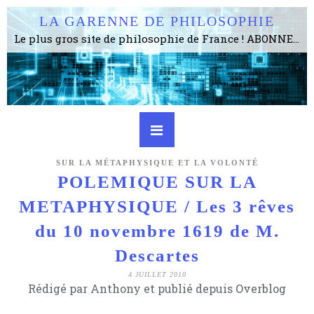
LA GARENNE DE PHILOSOPHIE
Le plus gros site de philosophie de France ! ABONNEZ-VOUS ! 4115 Articles, 1634 abonné·e·s, depuis 2006 . . . . . . . . 2 852 214 pages vues jusqu'à présent. Prestance et être apte à un plus grand nombre de choses.
SUR LA MÉTAPHYSIQUE ET LA VOLONTÉ
POLEMIQUE SUR LA
METAPHYSIQUE / Les 3 rêves
du 10 novembre 1619 de M.
Descartes
4 JUILLET 2010
Rédigé par Anthony et publié depuis Overblog