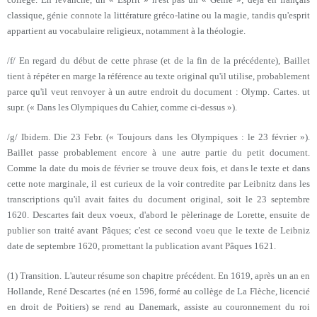
classique, génie connote la littérature gréco-latine ou la magie, tandis qu'esprit
appartient au vocabulaire religieux, notamment à la théologie.
/f/ En regard du début de cette phrase (et de la fin de la précédente), Baillet
tient à répéter en marge la référence au texte original qu'il utilise, probablement
parce qu'il veut renvoyer à un autre endroit du document : Olymp. Cartes. ut
supr. (« Dans les Olympiques du Cahier, comme ci-dessus »).
/g/ Ibidem. Die 23 Febr. (« Toujours dans les Olympiques : le 23 février »).
Baillet passe probablement encore à une autre partie du petit document.
Comme la date du mois de février se trouve deux fois, et dans le texte et dans
cette note marginale, il est curieux de la voir contredite par Leibnitz dans les
transcriptions qu'il avait faites du document original, soit le 23 septembre
1620. Descartes fait deux voeux, d'abord le pèlerinage de Lorette, ensuite de
publier son traité avant Pâques; c'est ce second voeu que le texte de Leibniz
date de septembre 1620, promettant la publication avant Pâques 1621.
(1) Transition. L'auteur résume son chapitre précédent. En 1619, après un an en
Hollande, René Descartes (né en 1596, formé au collège de La Flèche, licencié
en droit de Poitiers) se rend au Danemark, assiste au couronnement du roi