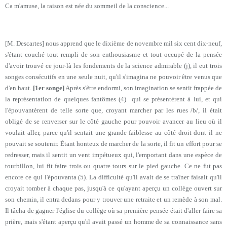
Ca m'amuse, la raison est née du sommeil de la conscience...
[M. Descartes] nous apprend que le dixième de novembre mil six cent dix-neuf,
s'étant couché tout rempli de son enthousiasme et tout occupé de la pensée
d'avoir trouvé ce jour-là les fondements de la science admirable (j), il eut trois
songes consécutifs en une seule nuit, qu'il s'imagina ne pouvoir être venus que
d'en haut.
[1er songe]
Après s'être endormi, son imagination se sentit frappée de
la représentation de quelques fantômes (4) qui se présentèrent à lui, et qui
l'épouvantèrent de telle sorte que, croyant marcher par les rues /b/, il était
obligé de se renverser sur le côté gauche pour pouvoir avancer au lieu où il
voulait aller, parce qu'il sentait une grande faiblesse au côté droit dont il ne
pouvait se soutenir. Étant honteux de marcher de la sorte, il fit un effort pour se
redresser, mais il sentit un vent impétueux qui, l'emportant dans une espèce de
tourbillon, lui fit faire trois ou quatre tours sur le pied gauche. Ce ne fut pas
encore ce qui l'épouvanta (5). La difficulté qu'il avait de se traîner faisait qu'il
croyait tomber à chaque pas, jusqu'à ce qu'ayant aperçu un collège ouvert sur
son chemin, il entra dedans pour y trouver une retraite et un remède à son mal.
Il tâcha de gagner l'église du collège où sa première pensée était d'aller faire sa
prière, mais s'étant aperçu qu'il avait passé un homme de sa connaissance sans