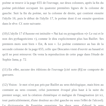
poème se trouve à la page 655 de l'ouvrage, sur deux colonnes, après la fin du
poème précédant occupant les quatorze premières lignes de la colonne de
gauche. Suit la fin du poème, sur la colonne de droite, qui contient ensuite
l'idylle 16, puis le début de l'idylle 17, le poème dont il est ensuite question
dans le rêve. Cf. note suivante.
(10) L'idylle 17 d'Ausone est intitulée « Nai kai ou pytagorikon »(« Le oui et le
non des pythagoriciens »), comme le dira explicitement plus bas Baillet. Ses
premiers mots sont bien « Est, & non ». Le poème commence au bas de la
seconde colonne de la page 655, celle que Descartes vient d'ouvrir au hasard et
qu'il ne peut retrouver. On verra la reproduction de cette page dans l'étude de
Sophie Jama, p. 72.
(11) En effet, aucune des éditions de l'ouvrage [cité note (8)] ne comporte de
gravures.
(12) Vision : le mot n'est pas pris par Baillet au sens théologique, mais bien au
contraire au sens courant, celui justement évoqué plus haut à la suite du
premier songe, soit la création chimérique et maligne de l'imagination (et ici,
tout particulièrement, d'une douleur au côté gauche ou sous l'effet de l'alcool).
Le dictionnaire de Furetière enregistre les deux sens, d'abord le sens