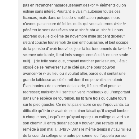
pas en retrancher hasardeusement des<br /> éléments qu’on
estime sans intérêt. Pourtant je vais m’autoriser toutes ces
licences, mais dans un but de simplification puisque nous
n’avons pas encore défini les outils qui vous aiderons à<br />
pénétrer le sens des rêves.<br /> <br /> <br /> <br /> Il nous
apprend que, le dixième de novembre mille six cent dix-neuf,
s'étant couché tout rempli de son enthousiasme, et tout occupé
de la pensée d'avoir trouvé ce jour-là les fondements de la<br />
science admirable, il eut trois songes consécutifs en une seule
nuit[…] de telle sorte que, croyant marcher par les rues, il était
obligé de se renverser sur le côté gauche pour pouvoir
avancer<br /> au lieu où il voulait aller, parce qu'il sentait une
grande faiblesse au côté droit dont il ne pouvait se soutenir.
Étant honteux de marcher de la sorte, il fit un effort pour se
redresser; mais<br /> il sentit un vent impétueux qui, l'emportant
dans une espèce de tourbillon, lui fit faire trois ou quatre tours
sur le pied gauche. Ce ne fut pas encore ce qui l'épouvanta. La
difficulté qu'il<br /> avait de se traîner faisait qu'il croyait tomber
à chaque pas, jusqu'à ce qu'ayant aperçu un collège ouvert sur
son chemin, il entra dedans pour y trouver une retraite et un
remède à son mal. […]<br /> Dans le même temps il vit au milieu
de la cour du collège une autre personne, qui l'appela par son