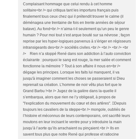
Complaisant hommage que celui rendu à cet homme
solitaire<br /> qui critiqua tant les importuns français puis
finalement tous ceux chez qui il prétendit trouver le calme (il
déménagea une trentaine de fois en trente années de séjour
batave). Au fond<br /> n’aima-t-il seulement qu’un peu le genre
humain ? Pour moi tout s’est arque bouté sur sa névrose ; façon
reprise par les hyper-logiques parvenus à s’ériger en régisseurs
intransigeants des<br /> sociétés civiles.<br /> <br /> <br /> <br
/> Rien n’a stoppé René dans son addiction à l’auto conviction
éclairante : pourquoi le sang est rouge, la mer salée et comment
fonctionne la mémoire ? Tout à son affaire il nous en<br />
dégage les principes. Lorsque les faits lui manquent, il va
jusqu'à imaginer comment les choses se passeraient si Dieu
reprenait sa création. L’homme de noir vêtu plus fort que le
Grand Barbu !<br /> Jugez de la galère dans la-quelle il
s’embarqua, alors que rien ne l’y obligeait, à propos de
"l'explication du mouvement du cœur et des artères". Depuis
toujours les cavaliers de la steppe<br /> mongole, oubliés de
l’histoire et méconnus de leurs contemporains, ont sacrifié leurs
moutons en leur incisant le ventre pour y introduire la main
jusqu’à l’aorte qu’ils arrachaient ou pinçaient.<br /> Ils en
savent tous plus que notre René qui professe et ratiocine