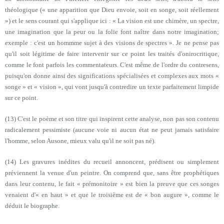
théologique (« une apparition que Dieu envoie, soit en songe, soit réellement
») et le sens courant qui s'applique ici : « La vision est une chimère, un spectre,
une imagination que la peur ou la folie font naître dans notre imagination;
exemple : c'est un hommme sujet à des visions de spectres ». Je ne pense pas
qu'il soit légitime de faire intervenir sur ce point les traités d'onirocritique,
comme le font parfois les commentateurs. C'est même de l'ordre du contresens,
puisqu'on donne ainsi des significations spécialisées et complexes aux mots «
songe » et « vision », qui vont jusqu'à contredire un texte parfaitement limpide
sur ce point.
(13) C'est le poème et son titre qui inspirent cette analyse, non pas son contenu
radicalement pessimiste (aucune voie ni aucun état ne peut jamais satisfaire
l'homme, selon Ausone, mieux valu qu'il ne soit pas né).
(14) Les gravures inédites du recueil annoncent, prédisent ou simplement
préviennent la venue d'un peintre. On comprend que, sans être prophétiques
dans leur contenu, le fait « prémonitoire » est bien la preuve que ces songes
venaient d'« en haut » et que le troisième est de « bon augure », comme le
déduit le biographe.