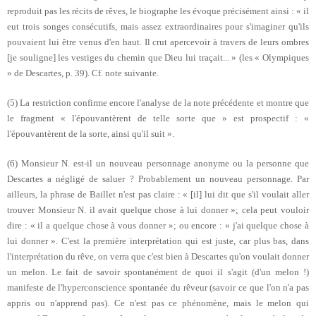
reproduit pas les récits de rêves, le biographe les évoque précisément ainsi : « il
eut trois songes consécutifs, mais assez extraordinaires pour s'imaginer qu'ils
pouvaient lui être venus d'en haut. Il crut apercevoir à travers de leurs ombres
[je souligne] les vestiges du chemin que Dieu lui traçait... » (les « Olympiques
» de Descartes, p. 39). Cf. note suivante.
(5) La restriction confirme encore l'analyse de la note précédente et montre que
le fragment « l'épouvantèrent de telle sorte que » est prospectif : «
l'épouvantèrent de la sorte, ainsi qu'il suit ».
(6) Monsieur N. est-il un nouveau personnage anonyme ou la personne que
Descartes a négligé de saluer ? Probablement un nouveau personnage. Par
ailleurs, la phrase de Baillet n'est pas claire : « [il] lui dit que s'il voulait aller
trouver Monsieur N. il avait quelque chose à lui donner »; cela peut vouloir
dire : « il a quelque chose à vous donner »; ou encore : « j'ai quelque chose à
lui donner ». C'est la première interprétation qui est juste, car plus bas, dans
l'interprétation du rêve, on verra que c'est bien à Descartes qu'on voulait donner
un melon. Le fait de savoir spontanément de quoi il s'agit (d'un melon !)
manifeste de l'hyperconscience spontanée du rêveur (savoir ce que l'on n'a pas
appris ou n'apprend pas). Ce n'est pas ce phénomène, mais le melon qui