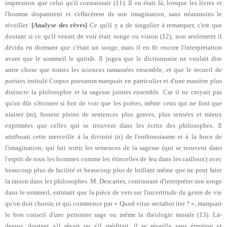
impression que celui qu'il connaissait (11). Il en était là, lorsque les livres et
l'homme disparurent et s'effacèrent de son imagination, sans néanmoins le
réveiller.
[Analyse des rêves]
Ce qu'il y a de singulier à remarquer, c'est que
doutant si ce qu'il venait de voir était songe ou vision (12), non seulement il
décida en dormant que c'était un songe, mais il en fit encore l'interprétation
avant que le sommeil le quittât. Il jugea que le dictionnaire ne voulait dire
autre chose que toutes les sciences ramassées ensemble, et que le recueil de
poésies intitulé Corpus poetarum marquait en particulier et d'une manière plus
distincte la philosophie et la sagesse jointes ensemble. Car il ne croyait pas
qu'on dût s'étonner si fort de voir que les poètes, même ceux qui ne font que
niaiser (m), fussent pleins de sentences plus graves, plus sensées et mieux
exprimées que celles qui se trouvent dans les écrits des philosophes. Il
attribuait cette merveille à la divinité (n) de l'enthousiasme et à la force de
l'imagination, qui fait sortir les semences de la sagesse (qui se trouvent dans
l'esprit de tous les hommes comme les étincelles de feu dans les cailloux) avec
beaucoup plus de facilité et beaucoup plus de brillant même que ne peut faire
la raison dans les philosophes. M. Descartes, continuant d'interpréter son songe
dans le sommeil, estimait que la pièce de vers sur l'incertitude du genre de vie
qu'on doit choisir, et qui commence par « Quod vitae sectabor iter ? », marquait
le bon conseil d'une personne sage ou même la théologie morale (13). Là-
dessus, doutant s'il rêvait ou s'il méditait, il se réveilla sans émotion et