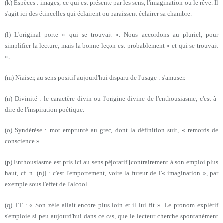
(k) Espèces : images, ce qui est présenté par les sens, l'imagination ou le rêve. Il
s'agit ici des étincelles qui éclairent ou paraissent éclairer sa chambre.
(l) L'original porte « qui se trouvait ». Nous accordons au pluriel, pour
simplifier la lecture, mais la bonne leçon est probablement « et qui se trouvait
».
(m) Niaiser, au sens positif aujourd'hui disparu de l'usage : s'amuser.
(n) Divinité : le caractère divin ou l'origine divine de l'enthousiasme, c'est-à-
dire de l'inspiration poétique.
(o) Syndérèse : mot emprunté au grec, dont la définition suit, « remords de
conscience ».
(p) Enthousiasme est pris ici au sens péjoratif [contrairement à son emploi plus
haut, cf. n. (n)] : c'est l'emportement, voire la fureur de l'« imagination », par
exemple sous l'effet de l'alcool.
(q) TT : « Son zèle allait encore plus loin et il lui fit ». Le pronom explétif
s'emploie si peu aujourd'hui dans ce cas, que le lecteur cherche spontanément