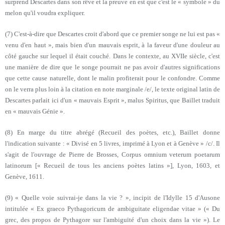
surprend Descartes dans son rêve et la preuve en est que c'est le « symbole » du
melon qu'il voudra expliquer.
(7) C'est-à-dire que Descartes croit d'abord que ce premier songe ne lui est pas «
venu d'en haut », mais bien d'un mauvais esprit, à la faveur d'une douleur au
côté gauche sur lequel il était couché. Dans le contexte, au XVIIe siècle, c'est
une manière de dire que le songe pourrait ne pas avoir d'autres significations
que cette cause naturelle, dont le malin profiterait pour le confondre. Comme
on le verra plus loin à la citation en note marginale /e/, le texte original latin de
Descartes parlait ici d'un « mauvais Esprit », malus Spiritus, que Baillet traduit
en « mauvais Génie ».
(8) En marge du titre abrégé (Recueil des poètes, etc.), Baillet donne
l'indication suivante : « Divisé en 5 livres, imprimé à Lyon et à Genève » /c/. Il
s'agit de l'ouvrage de Pierre de Brosses, Corpus omnium veterum poetarum
latinorum [« Recueil de tous les anciens poètes latins »], Lyon, 1603, et
Genève, 1611.
(9) « Quelle voie suivrai-je dans la vie ? », incipit de l'Idylle 15 d'Ausone
intitulée « Ex graeco Pythagoricum de ambiguitate eligendae vitae » (« Du
grec, des propos de Pythagore sur l'ambiguïté d'un choix dans la vie »). Le