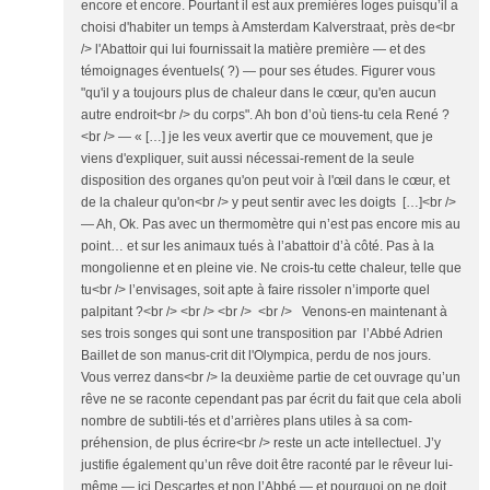
encore et encore. Pourtant il est aux premières loges puisqu’il a
choisi d'habiter un temps à Amsterdam Kalverstraat, près de<br
/> l'Abattoir qui lui fournissait la matière première ― et des
témoignages éventuels( ?) ― pour ses études. Figurer vous
"qu'il y a toujours plus de chaleur dans le cœur, qu'en aucun
autre endroit<br /> du corps". Ah bon d’où tiens-tu cela René ?
<br /> ― « […] je les veux avertir que ce mouvement, que je
viens d'expliquer, suit aussi nécessai-rement de la seule
disposition des organes qu'on peut voir à l'œil dans le cœur, et
de la chaleur qu'on<br /> y peut sentir avec les doigts […]<br />
― Ah, Ok. Pas avec un thermomètre qui n’est pas encore mis au
point… et sur les animaux tués à l’abattoir d’à côté. Pas à la
mongolienne et en pleine vie. Ne crois-tu cette chaleur, telle que
tu<br /> l’envisages, soit apte à faire rissoler n’importe quel
palpitant ?<br /> <br /> <br /> <br /> Venons-en maintenant à
ses trois songes qui sont une transposition par l’Abbé Adrien
Baillet de son manus-crit dit l'Olympica, perdu de nos jours.
Vous verrez dans<br /> la deuxième partie de cet ouvrage qu’un
rêve ne se raconte cependant pas par écrit du fait que cela aboli
nombre de subtili-tés et d’arrières plans utiles à sa com-
préhension, de plus écrire<br /> reste un acte intellectuel. J’y
justifie également qu’un rêve doit être raconté par le rêveur lui-
même ― ici Descartes et non l’Abbé ― et pourquoi on ne doit