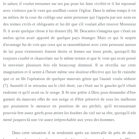
le saluer, il voulut retourner sur ses pas pour lui faire civilité et il fut repoussé
avec violence par le vent qui soufflait contre l'église. Dans le même temps il vit
au milieu de la cour du collège une autre personne qui l'appela par son nom en
des termes civils et obligeants et lui dit que s'il voulait aller trouver Monsieur
N. il avait quelque chose à lui donner (6). M. Descartes s'imagina que c'était un
melon qu'on avait apporté de quelque pays étranger. Mais ce qui le surprit
d'avantage fut de voir que ceux qui se rassemblaient avec cette personne autour
de lui pour s'entretenir étaient droits et fermes sur leurs pieds, quoiqu'il fût
toujours courbé et chancelant sur le même terrain et que le vent qui avait pensé
le renverser plusieurs fois eût beaucoup diminué. Il se réveilla sur cette
imagination et il sentit à l'heure même une douleur effective qui lui fit craindre
que ce ne fût l'opération de quelque mauvais génie qui l'aurait voulu séduire
(7). Aussitôt il se retourna sur le côté droit, car c'était sur le gauche qu'il s'était
endormi et qu'il avait eu le songe. Il fit une prière à Dieu pour demander d'être
garanti du mauvais effet de son songe et d'être préservé de tous les malheurs
qui pourraient le menacer en punition de ses péchés, qu'il reconnaissait
pouvoir être assez griefs pour attirer les foudres du ciel sur sa tête, quoiqu'il eût
mené jusques-là une vie assez irréprochable aux yeux des hommes.
Dans cette situation il se rendormit après un intervalle de près de deux