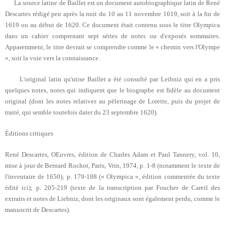
La source latine de Baillet est un document autobiographique latin de René
Descartes rédigé peu après la nuit du 10 au 11 novembre 1619, soit à la fin de
1619 ou au début de 1620. Ce document était contenu sous le titre Olympica
dans un cahier comprenant sept séries de notes ou d'exposés sommaires.
Apparemment, le titre devrait se comprendre comme le « chemin vers l'Olympe
», soit la voie vers la connaissance.
L'original latin qu'utise Baillet a été consulté par Leibniz qui en a pris
quelques notes, notes qui indiquent que le biographe est fidèle au document
original (dont les notes relatives au pèlerinage de Lorette, puis du projet de
traité, qui semble toutefois dater du 23 septembre 1620).
Éditions critiques
René Descartes, OEuvres, édition de Charles Adam et Paul Tannery, vol. 10,
mise à jour de Bernard Rochot, Paris, Vrin, 1974, p. 1-8 (notamment le texte de
l'inventaire de 1650); p. 179-188 (« Olympica », édition commentée du texte
édité ici); p. 205-219 (texte de la transcription par Foucher de Careil des
extraits et notes de Liebniz, dont les originaux sont également perdu, comme le
manuscrit de Descartes).