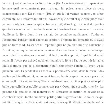
vers « Quod vitae sectabor iter ? Etc. » (9). Au même moment il aperçut un
homme qu'il ne connaissait pas, mais qui lui présenta une pièce de vers,
commençant par « Est et non » (10), et qui la lui vantait comme une pièce
excellente. M. Descartes lui dit qu'il savait ce que c'était et que cette pièce était
parmi les idylles d'Ausone qui se trouvaient (l) dans le gros recueil des poètes
qui était sur sa table. Il voulut la montrer lui-même à cet homme et il se mit à
feuilleter le livre dont il se vantait de connaître parfaitement l'ordre et
l'économie. Pendant qu'il cherchait l'endroit, l'homme lui demanda où il avait
pris ce livre et M. Descartes lui répondit qu'il ne pouvait lui dire comment il
l'avait eu, mais qu'un moment auparavant il en avait manié encore un autre qui
venait de disparaître, sans savoir qui le lui avait apporté, ni qui le lui avait
repris. Il n'avait pas achevé qu'il revit paraître le livre à l'autre bout de la table.
Mais il trouva que ce dictionnaire n'était plus entier comme il l'avait vu la
première fois. Cependant il en vint aux poésies d'Ausone, dans le recueil des
poètes qu'il feuilletait et, ne pouvant trouver la pièce qui commence par « Est
et non », il dit à cet homme qu'il en connaissait une du même poète encore plus
belle que celle-là et qu'elle commençait par « Quod vitae sectabor iter ? ». La
personne le pria de la lui montrer et M. Descartes se mettait en devoir de la
chercher lorsqu'il tomba sur divers petits portraits gravés en taille douce, ce qui
lui fit dire que ce livre était fort beau, mais qu'il n'était pas de la même