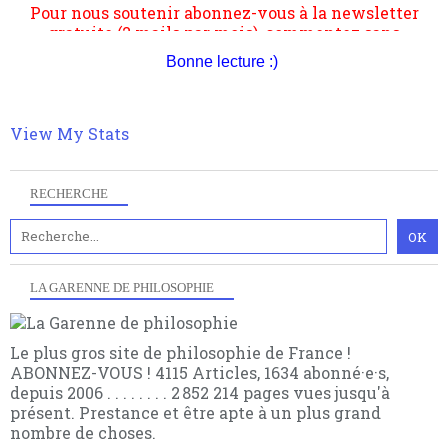
philosophique du WWe siècle. Cette pensée hors
contrat est la marque d'une complexité, riche de
multiples facteurs et échelles. Ce site contient des
articles pour être apte à un plus grand nombre de
Bonne lecture :)
choses.
View My Stats
RECHERCHE
LA GARENNE DE PHILOSOPHIE
Le plus gros site de philosophie de France !
ABONNEZ-VOUS ! 4115 Articles, 1634 abonné·e·s,
depuis 2006 . . . . . . . . 2 852 214 pages vues jusqu'à
présent. Prestance et être apte à un plus grand
nombre de choses.