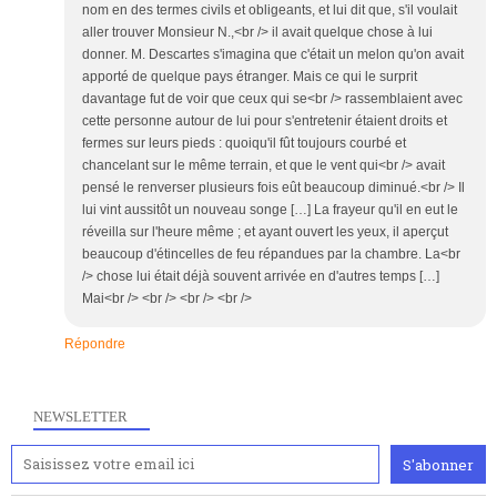
nom en des termes civils et obligeants, et lui dit que, s'il voulait
aller trouver Monsieur N.,<br /> il avait quelque chose à lui
donner. M. Descartes s'imagina que c'était un melon qu'on avait
apporté de quelque pays étranger. Mais ce qui le surprit
davantage fut de voir que ceux qui se<br /> rassemblaient avec
cette personne autour de lui pour s'entretenir étaient droits et
fermes sur leurs pieds : quoiqu'il fût toujours courbé et
chancelant sur le même terrain, et que le vent qui<br /> avait
pensé le renverser plusieurs fois eût beaucoup diminué.<br /> Il
lui vint aussitôt un nouveau songe […] La frayeur qu'il en eut le
réveilla sur l'heure même ; et ayant ouvert les yeux, il aperçut
beaucoup d'étincelles de feu répandues par la chambre. La<br
/> chose lui était déjà souvent arrivée en d'autres temps […]
Mai<br /> <br /> <br /> <br />
Répondre
NEWSLETTER