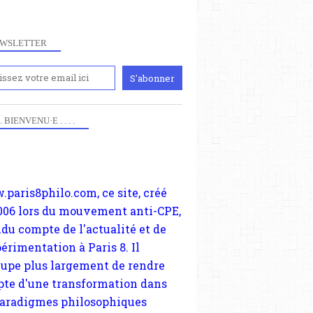
WSLETTER
iennement
paris8philo.com, ce site, créé
 . . BIENVENU·E . . . .
006 lors du mouvement anti-CPE,
ndu compte de l'actualité et de
périmentation à Paris 8. Il
cupe plus largement de rendre
te d'une transformation dans
paradigmes philosophiques
ant la pensée du Dehors ou du
li, omme la nomme les
physiciens classique. Nous
s quant à nous déjà basculé