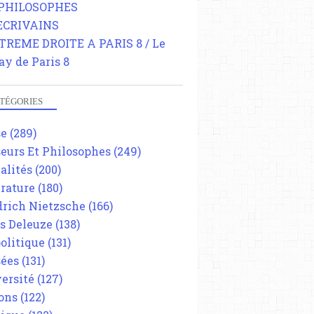
 PHILOSOPHES
 ECRIVAINS
TREME DROITE A PARIS 8 / Le
ay de Paris 8
TÉGORIES
se
(289)
eurs Et Philosophes
(249)
alités
(200)
érature
(180)
drich Nietzsche
(166)
es Deleuze
(138)
olitique
(131)
ées
(131)
ersité
(127)
ons
(122)