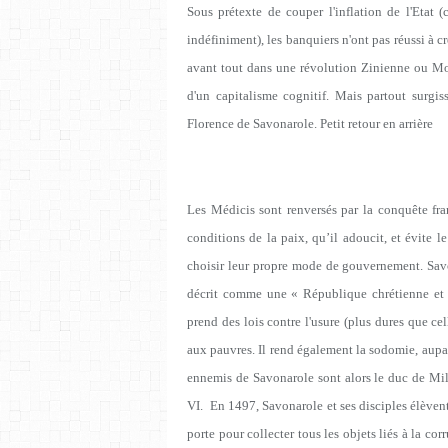
Sous prétexte de couper l'inflation de l'Etat 
indéfiniment), les banquiers n'ont pas réussi à 
avant tout dans une révolution Zinienne ou Moul
d'un capitalisme cognitif. Mais partout surgi
Florence de Savonarole. Petit retour en arrière
Les Médicis sont renversés par la conquête fra
conditions de la paix, qu’il adoucit, et évite le
choisir leur propre mode de gouvernement. Savona
décrit comme une « République chrétienne et re
prend des lois contre l'usure (plus dures que ce
aux pauvres. Il rend également la sodomie, aupa
ennemis de Savonarole sont alors le
duc de Mi
VI. En 1497, Savonarole et ses disciples élèven
porte pour collecter tous les objets liés à la cor