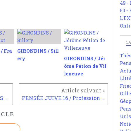
49 -
50 -
L'EX
Onfr
CA
/ Fra
GIRONDINS / Sill
Thè
ery
GIRONDINS / Jér
Pens
ôme Pétion de Vil
Actu
leneuve
Litt
Frie
Gill
MOUVEMENT DES INDIGNES 2011 / AGENDA du 4 juin 12 juin 2011
PENSÉE JUIVE 16 / Profession et judéité.
Géop
Pens
ICLE
Univ
Noti