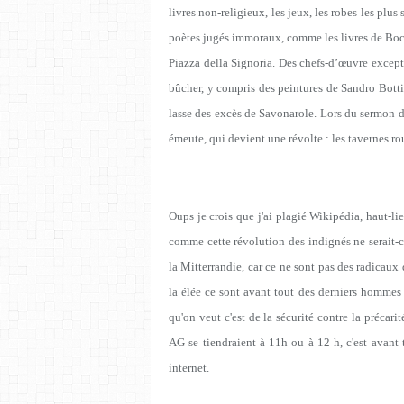
livres non-religieux, les jeux, les robes les plus
poètes jugés immoraux, comme les livres de Bocca
Piazza della Signoria. Des chefs-d’œuvre excepti
bûcher, y compris des peintures de Sandro Bottic
lasse des excès de Savonarole. Lors du sermon d
émeute, qui devient une révolte : les tavernes r
Oups je crois que j'ai plagié Wikipédia, haut-li
comme cette révolution des indignés ne serait-ce
la Mitterrandie, car ce ne sont pas des radicaux q
la élée ce sont avant tout des derniers hommes 
qu'on veut c'est de la sécurité contre la précari
AG se tiendraient à 11h ou à 12 h, c'est avant
internet.