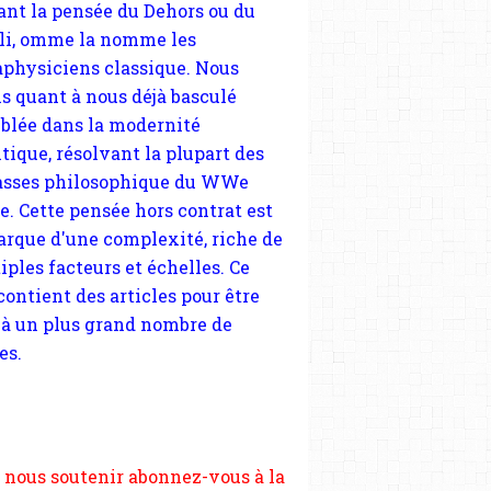
blée dans la modernité
tique, résolvant la plupart des
sses philosophique du WWe
le. Cette pensée hors contrat est
arque d'une complexité, riche de
iples facteurs et échelles. Ce
 contient des articles pour être
 à un plus grand nombre de
es.
 nous soutenir abonnez-vous à la
ewsletter gratuite (2 mails par
s), commentez sans hésitation,
tagez le contenu sur les réseaux
si vous le pouvez faîtes des liens