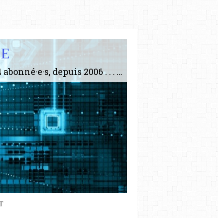
IE
Le plus gros site de philosophie de France ! ABONNEZ-VOUS ! 4115 Articles, 1634 abonné·e·s, depuis 2006 . . . . . . . . 2 852 214 pages vues jusqu'à présent. Prestance et être apte à un plus grand nombre de choses.
T