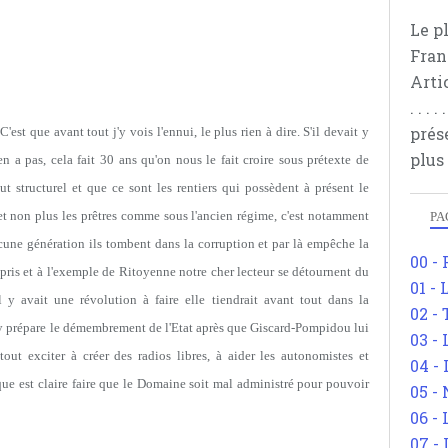
Le p
Fran
Arti
. . .
prés
est que avant tout j'y vois l'ennui, le plus rien à dire. S'il devait y
plus
y en a pas, cela fait 30 ans qu'on nous le fait croire sous prétexte de
ut structurel et que ce sont les rentiers qui possèdent à présent le
e (et non plus les prêtres comme sous l'ancien régime, c'est notamment
PA
ucune génération ils tombent dans la corruption et par là empêche la
00 -
pris et à l'exemple de Ritoyenne notre cher lecteur se détournent du
01 - 
l y avait une révolution à faire elle tiendrait avant tout dans la
02 -
y prépare le démembrement de l'Etat après que Giscard-Pompidou lui
03 -
tout exciter à créer des radios libres, à aider les autonomistes et
04 -
que est claire faire que le Domaine soit mal administré pour pouvoir
05 -
06 -
07 -