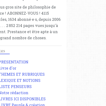
lus gros site de philosophie de
ce ! ABONNEZ-VOUS ! 4115
cles, 1634 abonné·e·s, depuis 2006
 . . . . . 2 852 214 pages vues jusqu'à
ent. Prestance et être apte à un
 grand nombre de choses.
GES
 PRESENTATION
Livre d'or
 THEMES ET RUBRIQUES
 LEXIQUE ET NOTIONS
 LISTE PENSEURS
 Notre rédaction
 LIVRES ICI DISPONIBLES
 LIVRE Peuple & création