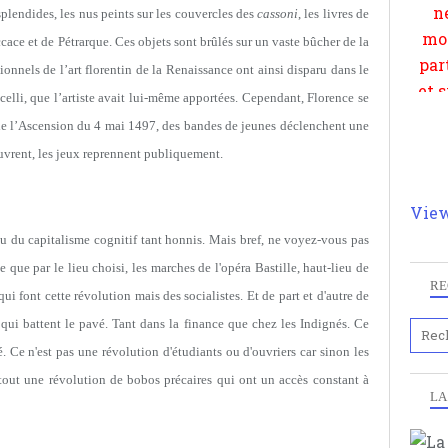
 splendides, les nus peints sur les couvercles des
cassoni
, les livres de
ce et de Pétrarque. Ces objets sont brûlés sur un vaste bûcher de la
onnels de l’art florentin de la Renaissance ont ainsi disparu dans le
elli, que l’artiste avait lui-même apportées. Cependant, Florence se
e l’
Ascension
du 4 mai 1497, des bandes de jeunes déclenchent une
ouvrent, les jeux reprennent publiquement.
View
eu du capitalisme cognitif tant honnis. Mais bref, ne voyez-vous pas
 que par le lieu choisi, les marches de l'opéra Bastille, haut-lieu de
RE
ui font cette révolution mais des socialistes. Et de part et d'autre de
qui battent le pavé. Tant dans la finance que chez les Indignés. Ce
té. Ce n'est pas une révolution d'étudiants ou d'ouvriers car sinon les
 tout une révolution de bobos précaires qui ont un accès constant à
LA