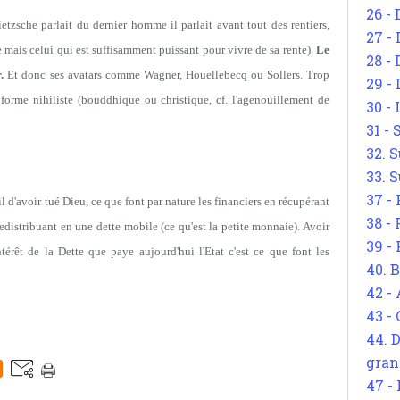
26 - 
tzsche parlait du dernier homme il parlait avant tout des rentiers,
27 -
mais celui qui est suffisamment puissant pour vivre de sa rente).
Le
28 - 
.
Et donc ses avatars comme Wagner, Houellebecq ou Sollers. Trop
29 -
e forme nihiliste (bouddhique ou christique, cf. l'agenouillement de
30 -
31 -
32. S
33. S
37 -
l d'avoir tué Dieu, ce que font par nature les financiers en récupérant
38 -
 redistribuant en une dette mobile (ce qu'est la petite monnaie). Avoir
39 -
térêt de la Dette que paye aujourd'hui l'Etat c'est ce que font les
40. 
42 -
43 -
44. 
gran
47 -