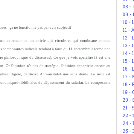
08 -
09 -
10 -
hoses : ça ne fonctionne pas par avis subjectif
11 -
12 - 
érance autrement et un article qui circule et qui condmane comme
13 -
es composantes radicale tendant à faire du 11 spetembre à terme une
14 - 
gure philosophique du dissensus). Ce que je vois aparaître là est une
15 -
n. Or l'opinion n'a pas de stratégie. l'opinion appartient encore au
16 - 
alysé, digéré, délibérer. Anti-aristotélisme sans doute. La suite est
17 - 
économiques-libidinales du dépassement du salariat. La composante
18 -
19 -
20 -
21 - 
22 - 
24 - 
25 - 