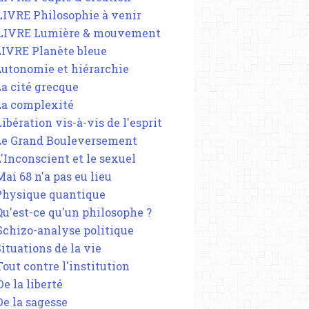
 LIVRE Philosophie à venir
 LIVRE Lumière & mouvement
 LIVRE Planète bleue
 Autonomie et hiérarchie
La cité grecque
 La complexité
Libération vis-à-vis de l'esprit
 Le Grand Bouleversement
L'Inconscient et le sexuel
Mai 68 n'a pas eu lieu
 Physique quantique
 Qu'est-ce qu'un philosophe ?
 Schizo-analyse politique
Situations de la vie
Tout contre l'institution
De la liberté
De la sagesse