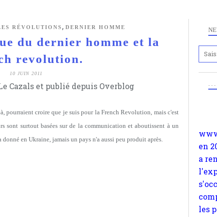
,
 LES RÉVOLUTIONS
DERNIER HOMME
NE
ue du dernier homme et la
ch revolution.
Anc
10 JUIN 2011
www.
. .
e Cazals et publié depuis Overblog
en 2
a re
à, pourraient croire que je suis pour la French Revolution, mais c'est
l'ex
eurs sont surtout basées sur de la communication et aboutissent à un
s'oc
a a donné en Ukraine, jamais un pays n'a aussi peu produit après.
comp
les 
suiv
Surp
méta
avon