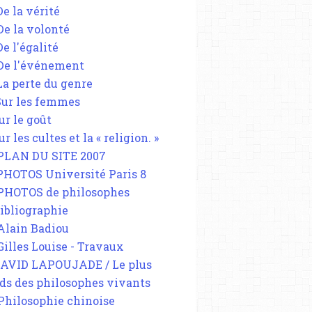
De la vérité
 De la volonté
De l'égalité
 De l'événement
 La perte du genre
 Sur les femmes
ur le goût
ur les cultes et la « religion. »
 PLAN DU SITE 2007
 PHOTOS Université Paris 8
 PHOTOS de philosophes
Bibliographie
 Alain Badiou
 Gilles Louise - Travaux
DAVID LAPOUJADE / Le plus
ds des philosophes vivants
 Philosophie chinoise