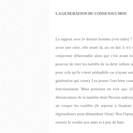
LA GENERATION DU CONSENSUS MOU
Le rapport avec le dernier homme (voir infra) ? C'
avoir une crise, elle serait là, ais en fait il n'
conjecture défavorable alors que c'est avant to
pouvoir de tirer les intérêts de la dette infini
pour cela qu'ils virent pédophile car n'ayant a
génération qui vient). Les jeunes l'ont bien com
fonctionnariat. Mais personne ne voit que s'i
dénonciation de la manière dont Nicolas sarkoz
ait couper les couilles (Je repense à Guattari 
régionalistes pour démembrer l'état). Non l'opti
ensuite le vendre aux amis et à peu de frais.