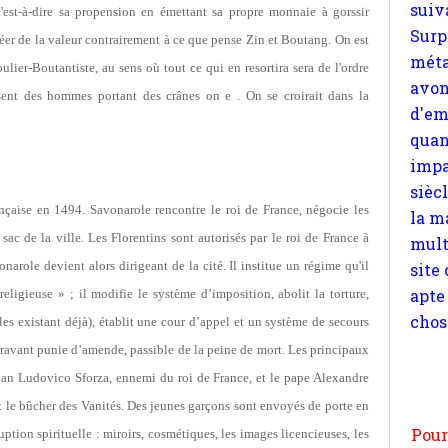
d'em
(c'est-à-dire sa propension en émettant sa propre monnaie à gorssir
quan
créer de la valeur contrairement à ce que pense Zin et Boutang. On est
impa
ier-Boutantiste, au sens où tout ce qui en resortira sera de l'ordre
sièc
ssent des hommes portant des crânes on e . On se croirait dans la
la m
mult
site
apte
chos
nçaise en 1494. Savonarole rencontre le roi de France, négocie les
 sac de la ville. Les Florentins sont autorisés par le roi de France à
role devient alors dirigeant de la cité. Il institue un régime qu'il
ligieuse » ; il modifie le système d’imposition, abolit la torture,
lles existant déjà), établit une cour d’appel et un système de secours
Pour
ravant punie d’amende, passible de la peine de mort. Les principaux
n
lan
Ludovico Sforza
, ennemi du roi de France, et le pape Alexandre
moi
t le bûcher des Vanités. Des jeunes garçons sont envoyés de porte en
par
ruption spirituelle : miroirs, cosmétiques, les images licencieuses, les
et 