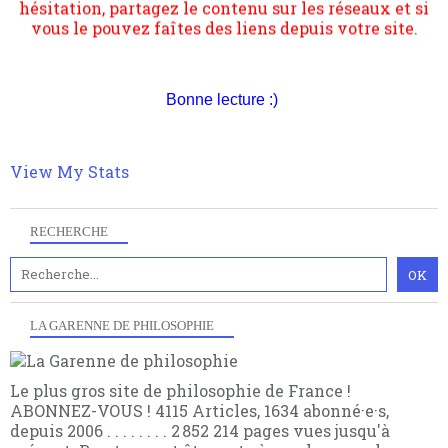
vous le pouvez faîtes des liens depuis votre site.
transformation dans les paradigmes philosophiques
suivant la pensée du Dehors ou du Surpli, omme la
nomme les métaphysiciens classique. Nous avons
quant à nous déjà basculé d'emblée dans la modernité
quantique, résolvant la plupart des impasses
Bonne lecture :)
philosophique du WWe siècle. Cette pensée hors
contrat est la marque d'une complexité, riche de
multiples facteurs et échelles. Ce site contient des
articles pour être apte à un plus grand nombre de
View My Stats
choses.
RECHERCHE
LA GARENNE DE PHILOSOPHIE
Le plus gros site de philosophie de France !
ABONNEZ-VOUS ! 4115 Articles, 1634 abonné·e·s,
depuis 2006 . . . . . . . . 2 852 214 pages vues jusqu'à