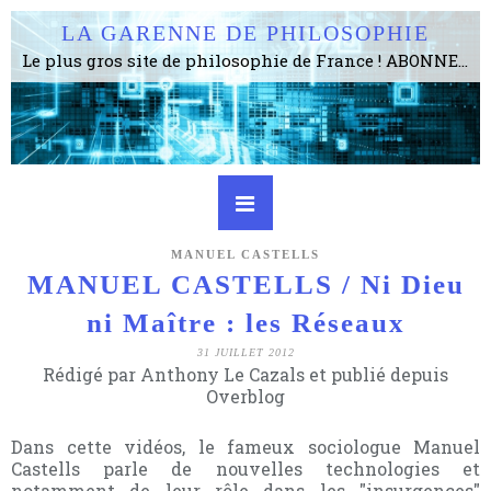
LA GARENNE DE PHILOSOPHIE
Le plus gros site de philosophie de France ! ABONNEZ-VOUS ! 4115 Articles, 1634 abonné·e·s, depuis 2006 . . . . . . . . 2 852 214 pages vues jusqu'à présent. Prestance et être apte à un plus grand nombre de choses.
MANUEL CASTELLS
MANUEL CASTELLS / Ni Dieu
ni Maître : les Réseaux
31 JUILLET 2012
Rédigé par Anthony Le Cazals et publié depuis
Overblog
Dans cette vidéos, le fameux sociologue Manuel
Castells parle de nouvelles technologies et
notamment de leur rôle dans les "insurgences"