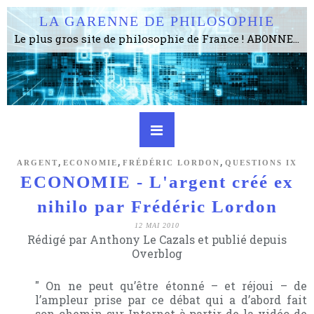
LA GARENNE DE PHILOSOPHIE
Le plus gros site de philosophie de France ! ABONNEZ-VOUS ! 4115 Articles, 1634 abonné·e·s, depuis 2006 . . . . . . . . 2 852 214 pages vues jusqu'à présent. Prestance et être apte à un plus grand nombre de choses.
,
,
,
ARGENT
ECONOMIE
FRÉDÉRIC LORDON
QUESTIONS IX
ECONOMIE - L'argent créé ex
nihilo par Frédéric Lordon
12 MAI 2010
Rédigé par Anthony Le Cazals et publié depuis
Overblog
" On ne peut qu’être étonné – et réjoui – de
l’ampleur prise par ce débat qui a d’abord fait
son chemin sur Internet à partir de la vidéo de