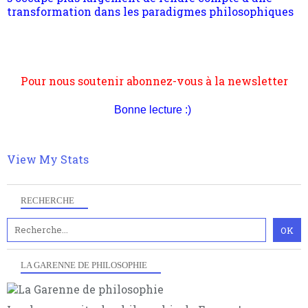
quant à nous déjà basculé d'emblée dans la modernité
quantique, résolvant la plupart des impasses
philosophique du WWe siècle. Cette pensée hors
Pour nous soutenir abonnez-vous à la newsletter
contrat est la marque d'une complexité, riche de
gratuite (2 mails par mois), commentez sans
multiples facteurs et échelles. Ce site contient des
hésitation, partagez le contenu sur les réseaux et si
articles pour être apte à un plus grand nombre de
vous le pouvez faîtes des liens depuis votre site.
choses.
Bonne lecture :)
View My Stats
RECHERCHE
LA GARENNE DE PHILOSOPHIE