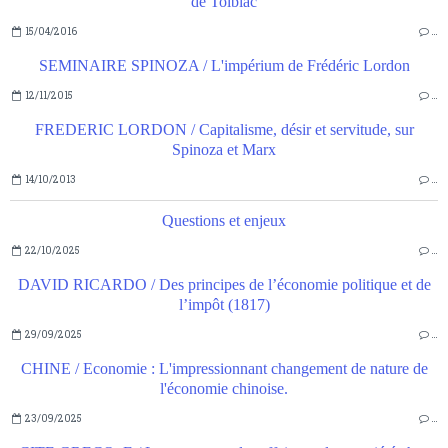
de Tolbiac
15/04/2016
…
SEMINAIRE SPINOZA / L'impérium de Frédéric Lordon
12/11/2015
…
FREDERIC LORDON / Capitalisme, désir et servitude, sur
Spinoza et Marx
14/10/2013
…
Questions et enjeux
22/10/2025
…
DAVID RICARDO / Des principes de l’économie politique et de
l’impôt (1817)
29/09/2025
…
CHINE / Economie : L'impressionnant changement de nature de
l'économie chinoise.
23/09/2025
…