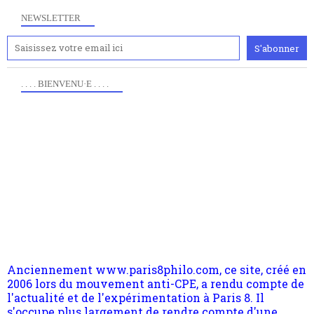
NEWSLETTER
. . . . BIENVENU·E . . . .
Anciennement www.paris8philo.com, ce site, créé en
2006 lors du mouvement anti-CPE, a rendu compte de
l'actualité et de l'expérimentation à Paris 8. Il
s'occupe plus largement de rendre compte d'une
transformation dans les paradigmes philosophiques
suivant la pensée du Dehors ou du Surpli, omme la
nomme les métaphysiciens classique. Nous avons