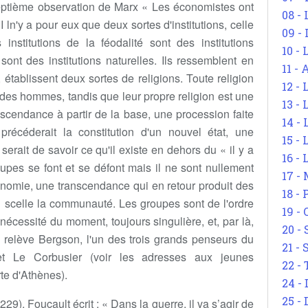
septième observation de Marx « Les économistes ont
08 -
 ln'y a pour eux que deux sortes d'institutions, celle
09 -
 institutions de la féodalité sont des institutions
10 -
e sont des institutions naturelles. Ils ressemblent en
11 -
 établissent deux sortes de religions. Toute religion
12 - 
n des hommes, tandis que leur propre religion est une
13 -
scendance à partir de la base, une procession faite
14 - 
récéderait la constitution d'un nouvel état, une
15 -
n serait de savoir ce qu'il existe en dehors du « il y a
16 - 
roupes se font et se défont mais il ne sont nullement
17 - 
onomie, une transcendance qui en retour produit des
18 -
i scelle la communauté. Les groupes sont de l'ordre
19 -
nécessité du moment, toujours singulière, et, par là,
20 -
 relève Bergson, l'un des trois grands penseurs du
21 - 
t Le Corbusier (voir les adresses aux jeunes
22 - 
te d'Athènes).
24 - 
25 - 
9), Foucault écrit : « Dans la guerre, il va s’agir de