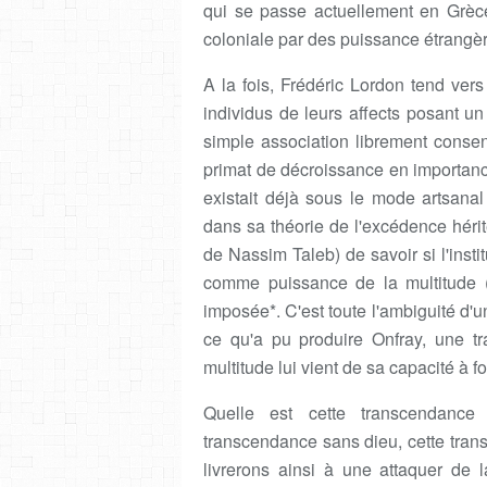
qui se passe actuellement en Grèc
coloniale par des puissance étrangè
A la fois, Frédéric Lordon tend vers 
individus de leurs affects posant u
simple association librement consent
primat de décroissance en importance
existait déjà sous le mode artsan
dans sa théorie de l'excédence héri
de Nassim Taleb) de savoir si l'insti
comme puissance de la multitude (po
imposée*. C'est toute l'ambiguité d
ce qu'a pu produire Onfray, une t
multitude lui vient de sa capacité à fo
Quelle est cette transcendance
transcendance sans dieu, cette tr
livrerons ainsi à une attaquer de 