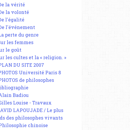
De la vérité
 De la volonté
De l'égalité
 De l'événement
 La perte du genre
 Sur les femmes
ur le goût
ur les cultes et la « religion. »
 PLAN DU SITE 2007
 PHOTOS Université Paris 8
 PHOTOS de philosophes
Bibliographie
 Alain Badiou
 Gilles Louise - Travaux
DAVID LAPOUJADE / Le plus
ds des philosophes vivants
 Philosophie chinoise