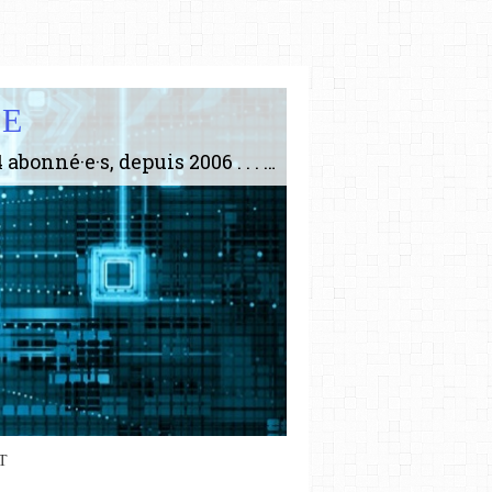
IE
Le plus gros site de philosophie de France ! ABONNEZ-VOUS ! 4115 Articles, 1634 abonné·e·s, depuis 2006 . . . . . . . . 2 852 214 pages vues jusqu'à présent. Prestance et être apte à un plus grand nombre de choses.
T