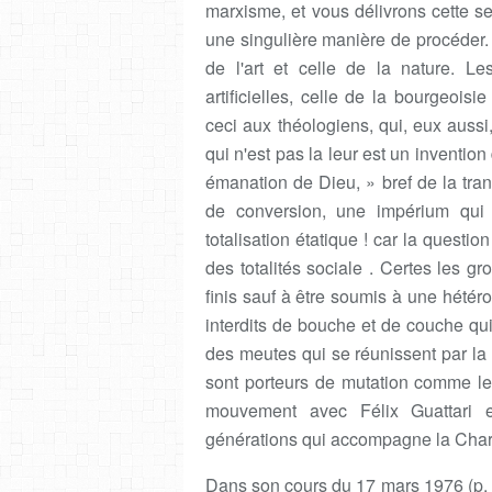
marxisme, et vous délivrons cette 
une singulière manière de procéder. I
de l'art et celle de la nature. Les
artificielles, celle de la bourgeoisi
ceci aux théologiens, qui, eux aussi,
qui n'est pas la leur est un inventio
émanation de Dieu, » bref de la tran
de conversion, une impérium qui p
totalisation étatique ! car la questio
des totalités sociale . Certes les g
finis sauf à être soumis à une hétér
interdits de bouche et de couche qu
des meutes qui se réunissent par la 
sont porteurs de mutation comme le
mouvement avec Félix Guattari e
générations qui accompagne la Char
Dans son cours du 17 mars 1976 (p. 22