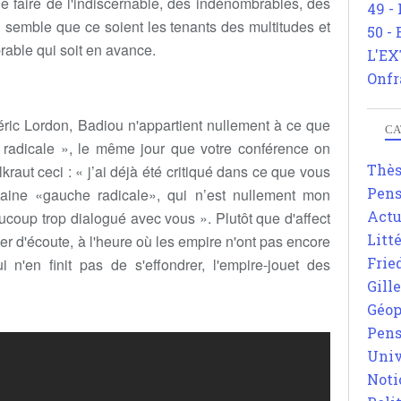
que faire de l'indiscernable, des indénombrables, des
49 -
il semble que ce soient les tenants des multitudes et
50 -
rable qui soit en avance.
L'EX
Onfr
ric Lordon, Badiou n'appartient nullement à ce que
CA
adicale », le même jour que votre conférence on
Thè
elkraut ceci : « j’ai déjà été critiqué dans ce que vous
Pens
aine «gauche radicale», qui n’est nullement mon
Actu
coup trop dialogué avec vous ». Plutôt que d'affect
Litt
ler d'écoute, à l'heure où les empire n'ont pas encore
Frie
i n'en finit pas de s'effondrer, l'empire-jouet des
Gill
Géop
Pens
Univ
Noti