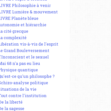
 LIVRE Philosophie à venir
 LIVRE Lumière & mouvement
 LIVRE Planète bleue
 Autonomie et hiérarchie
La cité grecque
 La complexité
Libération vis-à-vis de l'esprit
 Le Grand Bouleversement
L'Inconscient et le sexuel
Mai 68 n'a pas eu lieu
 Physique quantique
 Qu'est-ce qu'un philosophe ?
 Schizo-analyse politique
Situations de la vie
Tout contre l'institution
De la liberté
De la sagesse