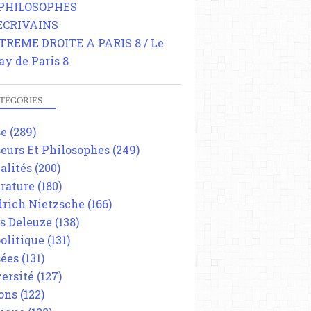
 PHILOSOPHES
 ECRIVAINS
TREME DROITE A PARIS 8 / Le
ay de Paris 8
TÉGORIES
se
(289)
eurs Et Philosophes
(249)
alités
(200)
érature
(180)
drich Nietzsche
(166)
es Deleuze
(138)
olitique
(131)
ées
(131)
ersité
(127)
ons
(122)