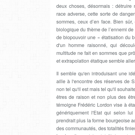
deux choses, désormais : détruire 
race adverse, cette sorte de dange
sommes, ceux d’en face. Bien sûr, c
biologique du thème de l’ennemi de p
de biopouvoir une « étatisation du b
d'un homme raisonné, qui découler
multitude ne fait en sommes que prôn
et extrapolation étatique semble aller
Il semble qu'en introduisant une id
aille à l'encontre des réserves de 
non tel qu'il est mais tel qu'il souhait
êtres de raison et non plus des être
témoigne Frédéric Lordon vise à éta
génériquement l'Etat qui selon lui 
prendrait plus la forme bourgeoise a
des communautés, des totalités finie