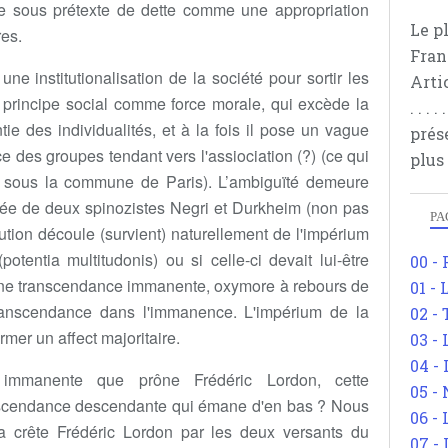
e sous prétexte de dette comme une appropriation
Le p
res.
Fran
une institutionalisation de la société pour sortir les
Arti
n principe social comme force morale, qui excède la
. . .
ie des individualités, et à la fois il pose un vague
prés
 des groupes tendant vers l'assiociation (?) (ce qui
plus
al sous la commune de Paris). L’ambiguïté demeure
tée de deux spinozistes Negri et Durkheim (non pas
PA
tution découle (survient) naturellement de l'impérium
tentia multitudonis) ou si celle-ci devait lui-être
00 -
'une transcendance immanente, oxymore à rebours de
01 - 
ranscendance dans l'immanence. L'impérium de la
02 -
rmer un affect majoritaire.
03 -
04 -
 immanente que prône Frédéric Lordon, cette
05 -
anscendance descendante qui émane d'en bas ? Nous
06 -
la crête Frédéric Lordon par les deux versants du
07 -