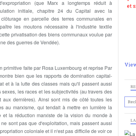
d'expropriation (que Marx a longtemps réduit à
ulation initiale, chapitre 24 du Capital avec la
ou clôturage en parcelle des terres communales en
e paître les moutons nécessaire à l'industrie textile
 cette privatisation des biens communaux voulue par
ine des guerres de Vendée).
View
on primitive faite par Rosa Luxembourg et reprise Par
ntre bien que les rapports de domination capital-
at et à la lutte des classes mais qu'il passent aussi
RE
 sexes, les races et les subjectivités (au travers des
t aux dernières). Ainsi sont mis de côté toutes les
les au marxisme, qui tendait à mettre en lumière la
e et la réduction marxiste de la vision du monde à
LA
on ne sont pas que d'exploitation, mais passent aussi
opriation coloniale et il n'est pas difficile de voir ce