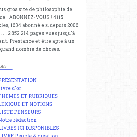
lus gros site de philosophie de
ce ! ABONNEZ-VOUS ! 4115
cles, 1634 abonné·e·s, depuis 2006
 . . . . . 2 852 214 pages vues jusqu'à
ent. Prestance et être apte à un
 grand nombre de choses.
GES
 PRESENTATION
Livre d'or
 THEMES ET RUBRIQUES
 LEXIQUE ET NOTIONS
 LISTE PENSEURS
 Notre rédaction
 LIVRES ICI DISPONIBLES
 LIVRE Peuple & création