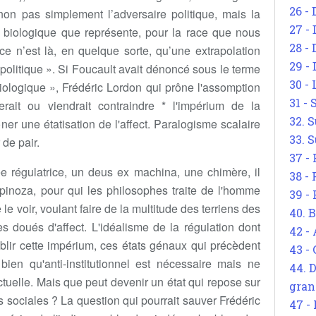
26 - 
non pas simplement l’adversaire politique, mais la
27 -
r biologique que représente, pour la race que nous
28 - 
e n’est là, en quelque sorte, qu’une extrapolation
29 -
olitique ». Si Foucault avait dénoncé sous le terme
30 -
iologique », Frédéric Lordon qui prône l'assomption
31 -
ait ou viendrait contraindre * l'impérium de la
32. S
er une étatisation de l'affect. Paralogisme scalaire
33. S
 de pair.
37 -
ée régulatrice, un deus ex machina, une chimère, il
38 -
Spinoza, pour qui les philosophes traite de l'homme
39 -
e le voir, voulant faire de la multitude des terriens des
40. 
s doués d'affect. L'idéalisme de la régulation dont
42 -
blir cette impérium, ces états génaux qui précèdent
43 -
bien qu'anti-institutionnel est nécessaire mais ne
44. 
ctuelle. Mais que peut devenir un état qui repose sur
gran
s sociales ? La question qui pourrait sauver Frédéric
47 -