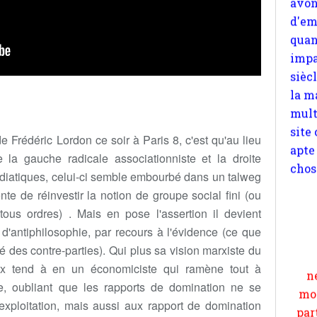
la m
mult
site
apte
chos
de Frédéric Lordon ce soir à Paris 8, c'est qu'au lieu
e la gauche radicale associationniste et la droite
iatiques, celui-ci semble embourbé dans un talweg
Pour
ente de réinvestir la notion de groupe social fini (ou
n
us ordres) . Mais en pose l'assertion il devient
moi
'antiphilosophie, par recours à l'évidence (ce que
par
é des contre-parties). Qui plus sa vision marxiste du
et 
ux tend à en un économiciste qui ramène tout à
de, oubliant que les rapports de domination ne se
exploitation, mais aussi aux rapport de domination