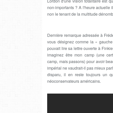
Lordon d'une vision totalitaire est 
non-importants ? A l'heure actuelle 
non le tenant de la multitude dénomb
Dernière remarque adressée à Frédé
vous désignez comme la « gauche r
pouvait lire sa lettre ouverte à Finki
imaginez être mon camp (une cert
camp, mais passons) pour avoir beau
impérial ne vaudrait-il pas mieux par
disparu, il en reste toujours un qu
néoconservateurs américains.