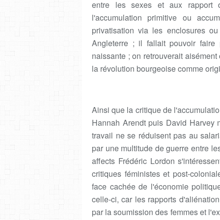
entre les sexes et aux rapport 
l'accumulation primitive ou accum
privatisation via les enclosures 
Angleterre ; il fallait pouvoir fair
naissante ; on retrouverait aisément
la révolution bourgeoise comme orig
Ainsi que la critique de l'accumulati
Hannah Arendt puis David Harvey mo
travail ne se réduisent pas au salari
par une multitude de guerre entre les
affects Frédéric Lordon s'intéressen
critiques féministes et post-colonia
face cachée de l'économie politiqu
celle-ci, car les rapports d'aliénati
par la soumission des femmes et l'expr