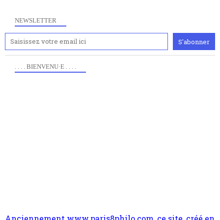
NEWSLETTER
. . . . BIENVENU·E . . . .
Anciennement www.paris8philo.com, ce site, créé en
2006 lors du mouvement anti-CPE, a rendu compte de
l'actualité et de l'expérimentation à Paris 8. Il