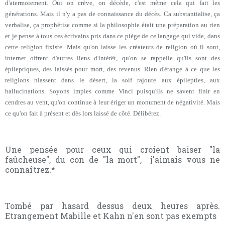
d'atermoiement. Oui on crève, on décède, c'est même cela qui fait les
générations. Mais il n'y a pas de connaissance du décès. Ca substantialise, ça
verbalise, ça prophétise comme si la philosophie était une préparation au rien
et je pense à tous ces écrivains pris dans ce piège de ce langage qui vide, dans
cette religion fixiste. Mais qu'on laisse les créateurs de religion où il sont,
internet offrent d'autres liens d'intérêt, qu'on se rappelle qu'ils sont des
épileptiques, des laissés pour mort, des revenus. Rien d'étange à ce que les
religions niassent dans le désert, la soif rajoute aux épilepties, aux
hallucinations. Soyons impies comme Vinci puisqu'ils ne savent finir en
cendres au vent, qu'on continue à leur ériger un monument de négativité. Mais
ce qu'on fait à présent et dès lors laissé de côté. Délibérez.
Une pensée pour ceux qui croient baiser "la
faûcheuse", du con de "la mort", j'aimais vous ne
connaîtrez.*
Tombé par hasard dessus deux heures après.
Etrangement Mabille et Kahn n'en sont pas exempts