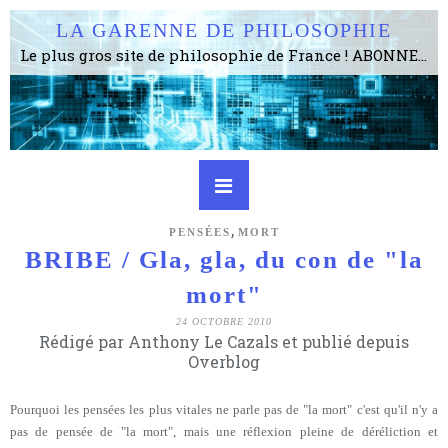
LA GARENNE DE PHILOSOPHIE
Le plus gros site de philosophie de France ! ABONNEZ-VOUS ! 4115 Articles, 1634 abonné·e·s, depuis 2006 . . . . . . . . 2 852 214 pages vues jusqu'à présent. Prestance et être apte à un plus grand nombre de choses.
,
PENSÉES
MORT
BRIBE / Gla, gla, du con de "la
mort"
24 OCTOBRE 2010
Rédigé par Anthony Le Cazals et publié depuis
Overblog
Pourquoi les pensées les plus vitales ne parle pas de "la mort" c'est qu'il n'y a
pas de pensée de "la mort", mais une réflexion pleine de déréliction et