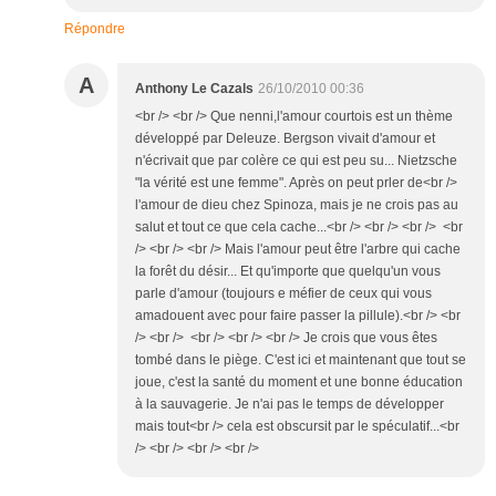
Répondre
A
Anthony Le Cazals
26/10/2010 00:36
<br /> <br /> Que nenni,l'amour courtois est un thème
développé par Deleuze. Bergson vivait d'amour et
n'écrivait que par colère ce qui est peu su... Nietzsche
"la vérité est une femme". Après on peut prler de<br />
l'amour de dieu chez Spinoza, mais je ne crois pas au
salut et tout ce que cela cache...<br /> <br /> <br /> <br
/> <br /> <br /> Mais l'amour peut être l'arbre qui cache
la forêt du désir... Et qu'importe que quelqu'un vous
parle d'amour (toujours e méfier de ceux qui vous
amadouent avec pour faire passer la pillule).<br /> <br
/> <br /> <br /> <br /> <br /> Je crois que vous êtes
tombé dans le piège. C'est ici et maintenant que tout se
joue, c'est la santé du moment et une bonne éducation
à la sauvagerie. Je n'ai pas le temps de développer
mais tout<br /> cela est obscursit par le spéculatif...<br
/> <br /> <br /> <br />