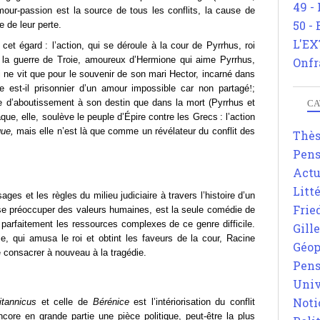
49 -
mour-passion est la source de tous les conflits, la cause de
50 -
e de leur perte.
L'EX
 cet égard
: l’action, qui se déroule à la cour de Pyrrhus, roi
 la guerre de Troie, amoureux d’Hermione qui aime Pyrrhus,
Onfr
 ne vit que pour le souvenir de son mari Hector, incarné dans
e est-il prisonnier d’un amour impossible car non partagé
!
;
uve d’aboutissement à son destin que dans la mort (Pyrrhus et
CA
que, elle, soulève le peuple d’Épire contre les Grecs
: l’action
ue,
mais elle n’est là que comme un révélateur du conflit des
Thè
Pens
Actu
Litt
ages et les règles du milieu judiciaire à travers l’histoire d’un
Frie
se préoccuper des valeurs humaines, est la seule comédie de
it parfaitement les ressources complexes de ce genre difficile.
Gill
, qui amusa le roi et obtint les faveurs de la cour, Racine
Géop
 consacrer à nouveau à la tragédie.
Pens
Univ
Noti
itannicus
et celle de
Bérénice
est l’intériorisation du conflit
core en grande partie une pièce politique, peut-être la plus