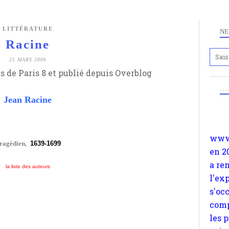
LITTÉRATURE
NE
Racine
21 MARS 2006
Anc
s de Paris 8 et publié depuis Overblog
www.
. .
en 2
Jean Racine
a re
l'ex
s'oc
tragédien,
1639-1699
comp
les 
la liste des auteurs
suiv
Surp
méta
avon
d'em