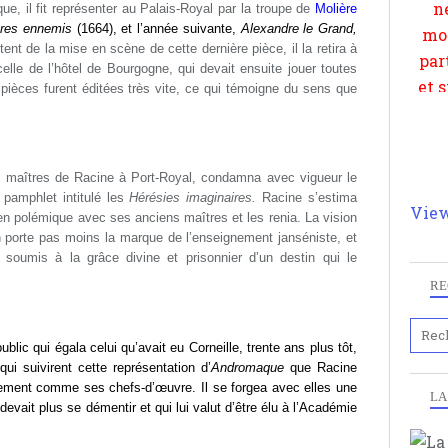
que, il fit représenter au Palais-Royal par la troupe de
Molière
ères ennemis
(1664), et l’année suivante,
Alexandre le Grand
,
nt de la mise en scène de cette dernière pièce, il la retira à
celle de l’hôtel de Bourgogne, qui devait ensuite jouer toutes
ièces furent éditées très vite, ce qui témoigne du sens que
es maîtres de Racine à Port-Royal, condamna avec vigueur le
 pamphlet intitulé les
Hérésies imaginaires.
Racine s’estima
View
 en polémique avec ses anciens maîtres et les renia. La vision
porte pas moins la marque de l’enseignement janséniste, et
soumis à la grâce divine et prisonnier d’un destin qui le
RE
lic qui égala celui qu’avait eu Corneille, trente ans plus tôt,
i suivirent cette représentation d’
Andromaque
que Racine
alement comme ses chefs-d’œuvre. Il se forgea avec elles une
LA
evait plus se démentir et qui lui valut d’être élu à l’Académie