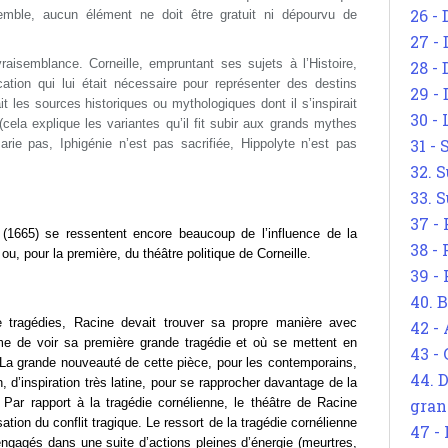
26 - 
semble, aucun élément ne doit être gratuit ni dépourvu de
27 -
aisemblance. Corneille, empruntant ses sujets à l’Histoire,
28 - 
ation qui lui était nécessaire pour représenter des destins
29 -
it les sources historiques ou mythologiques dont il s’inspirait
30 -
cela explique les variantes qu’il fit subir aux grands mythes
31 -
ie pas, Iphigénie n’est pas sacrifiée, Hippolyte n’est pas
32. S
33. S
37 -
(1665) se ressentent encore beaucoup de l’influence de la
38 -
u, pour la première, du théâtre politique de Corneille.
39 -
40. 
e tragédies, Racine devait trouver sa propre manière avec
42 -
e de voir sa première grande tragédie et où se mettent en
43 -
 La grande nouveauté de cette pièce, pour les contemporains,
44. 
en, d’inspiration très latine, pour se rapprocher davantage de la
gran
. Par rapport à la tragédie cornélienne, le théâtre de Racine
tion du conflit tragique. Le ressort de la tragédie cornélienne
47 -
 engagés dans une suite d’actions pleines d’énergie (meurtres,