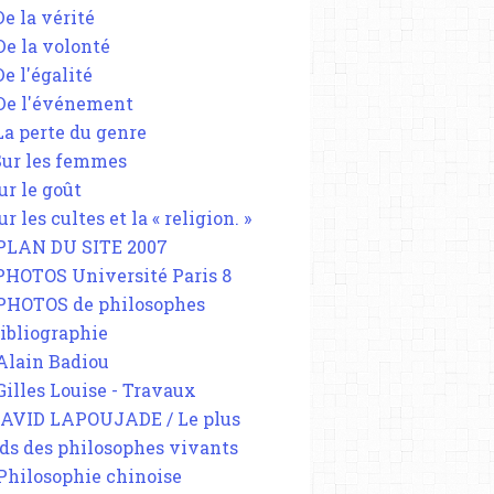
De la vérité
 De la volonté
De l'égalité
 De l'événement
 La perte du genre
 Sur les femmes
ur le goût
ur les cultes et la « religion. »
 PLAN DU SITE 2007
 PHOTOS Université Paris 8
 PHOTOS de philosophes
Bibliographie
 Alain Badiou
 Gilles Louise - Travaux
DAVID LAPOUJADE / Le plus
ds des philosophes vivants
 Philosophie chinoise