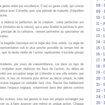
08 -
le genre noble par excellence. C’est un genre codé, qui connut
09 -
trice avec Corneille, puis une période de maturité, d’équilibre
acine.
10 -
à réaliser la perfection de la création
: cette perfection est
11 -
is
(imitation de la nature), qui a pour finalité la peinture la plus
12 - 
e principe de la
catharsis,
censée permettre au spectateur de
13 -
entées.
14 - 
la tragédie classique est la règle des trois unités. La règle de
15 -
eprésentation soit le plus proche possible du temps réel de
s, que la durée réelle de l’action représentée n’excède jamais
16 - 
17 - 
précédente, par souci de vraisemblance, car dans un laps de
18 -
e multiplier avec réalisme les lieux de l’action. Au début du
19 -
evêtir une acception large (et s’étendre à une ville entière, par
20 -
cle, le lieu se resserra pour arriver au décor unique, la salle
 scène tragique un véritable huis clos. Racine tira habilement
21 - 
 dans l’espace tragique, notamment dans des pièces comme
22 - 
24 - 
s les scènes, tous les gestes et tous les propos échangés par
25 - 
tiver ou à faire avancer une même et unique action. Chaque