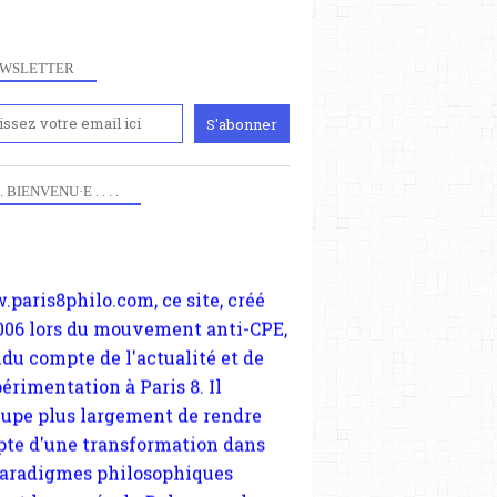
WSLETTER
iennement
paris8philo.com, ce site, créé
 . . BIENVENU·E . . . .
006 lors du mouvement anti-CPE,
ndu compte de l'actualité et de
périmentation à Paris 8. Il
cupe plus largement de rendre
te d'une transformation dans
paradigmes philosophiques
ant la pensée du Dehors ou du
li, omme la nomme les
physiciens classique. Nous
s quant à nous déjà basculé
blée dans la modernité