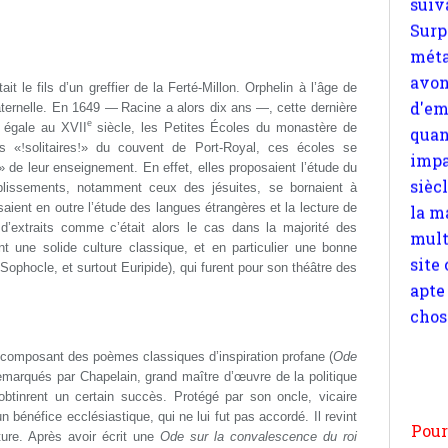
quan
impa
sièc
t le fils d’un greffier de la Ferté-Millon. Orphelin à l’âge de
la m
paternelle. En 1649 —
Racine a alors dix ans
—, cette dernière
mult
e
s égale au
XVII
siècle, les Petites Écoles du monastère de
site
es «
!
solitaires
!
» du couvent de Port-Royal, ces écoles se
» de leur enseignement. En effet, elles proposaient l’étude du
apte
ablissements, notamment ceux des jésuites, se bornaient à
chos
isaient en outre l’étude des langues étrangères et la lecture de
’extraits comme c’était alors le cas dans la majorité des
 une solide culture classique, et en particulier une bonne
ophocle, et surtout Euripide), qui furent pour son théâtre des
Pour
n
en composant des poèmes classiques d’inspiration profane (
Ode
emarqués par Chapelain, grand maître d’œuvre de la politique
moi
 obtinrent un certain succès. Protégé par son oncle, vicaire
par
 bénéfice ecclésiastique, qui ne lui fut pas accordé. Il revint
et 
ture. Après avoir écrit une
Ode sur la convalescence du roi