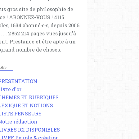
lus gros site de philosophie de
ce ! ABONNEZ-VOUS ! 4115
cles, 1634 abonné·e·s, depuis 2006
 . . . . . 2 852 214 pages vues jusqu'à
ent. Prestance et être apte à un
 grand nombre de choses.
GES
 PRESENTATION
Livre d'or
 THEMES ET RUBRIQUES
 LEXIQUE ET NOTIONS
 LISTE PENSEURS
 Notre rédaction
 LIVRES ICI DISPONIBLES
 LIVRE Peuple & création