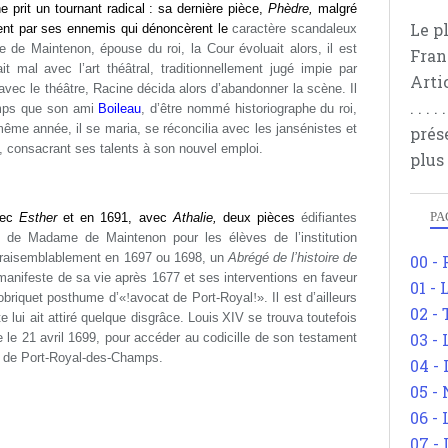
 prit un tournant radical
: sa dernière pièce,
Phèdre
,
malgré
Le p
nt par ses ennemis qui dénoncèrent le
caractère scandaleux
 de Maintenon, épouse du roi, la Cour évoluait alors, il est
Fran
it mal avec l’art théâtral, traditionnellement jugé impie par
Arti
avec le théâtre, Racine décida alors d’abandonner la scène. Il
. . .
temps que son ami
Boileau
, d’être nommé historiographe du roi,
 même année, il se maria, se réconcilia avec les jansénistes et
prés
é, consacrant ses talents à son nouvel emploi.
plus
PA
vec
Esther
et en 1691, avec
Athalie
,
deux pièces
édifiantes
de de Madame de Maintenon pour les élèves de l’institution
 vraisemblablement en 1697 ou 1698, un
Abrégé de l’histoire de
00 -
anifeste de sa vie après 1677 et ses interventions en faveur
01 - 
sobriquet posthume d’«
!
avocat de Port-Royal
!
». Il est d’ailleurs
02 -
e lui ait attiré quelque disgrâce. Louis
XIV se trouva toutefois
03 -
e le 21
avril 1699, pour accéder au codicille de son testament
re de Port-Royal-des-Champs.
04 -
05 -
06 -
07 -