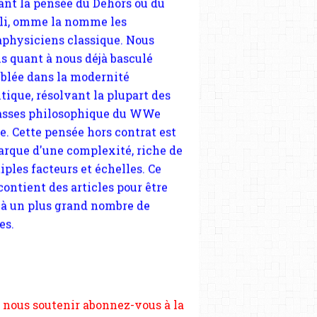
tique, résolvant la plupart des
sses philosophique du WWe
le. Cette pensée hors contrat est
arque d'une complexité, riche de
iples facteurs et échelles. Ce
 contient des articles pour être
 à un plus grand nombre de
es.
 nous soutenir abonnez-vous à la
ewsletter gratuite (2 mails par
s), commentez sans hésitation,
tagez le contenu sur les réseaux
si vous le pouvez faîtes des liens