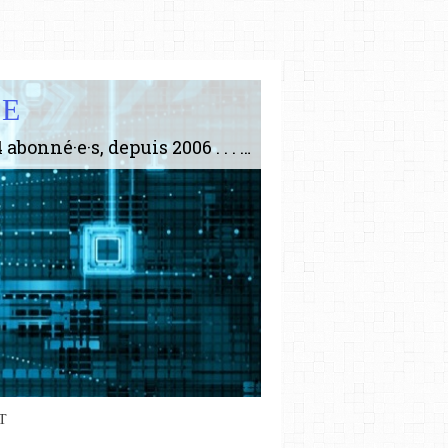
IE
Le plus gros site de philosophie de France ! ABONNEZ-VOUS ! 4115 Articles, 1634 abonné·e·s, depuis 2006 . . . . . . . . 2 852 214 pages vues jusqu'à présent. Prestance et être apte à un plus grand nombre de choses.
T