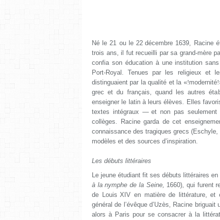
Né le 21 ou le 22
décembre 1639, Racine étai
trois ans, il fut recueilli par sa grand-mère 
confia son éducation à une institution san
Port-Royal. Tenues par les religieux et l
distinguaient par la qualité et la «
!
modernité
!
grec et du français, quand les autres ét
enseigner le latin à leurs élèves. Elles favor
textes intégraux —
et non pas seulement d
collèges. Racine garda de cet enseignement
connaissance des tragiques grecs (Eschyle, S
modèles et des sources d’inspiration.
Les débuts littéraires
Le jeune étudiant fit ses débuts littéraires 
à la nymphe de la Seine,
1660), qui furent r
de Louis
XIV en matière de littérature, et
général de l’évêque d’Uzès, Racine briguait un
alors à Paris pour se consacrer à la littéra