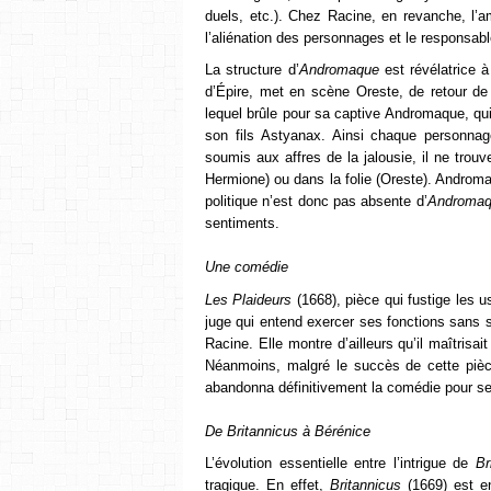
duels, etc.). Chez Racine, en revanche, l’a
l’aliénation des personnages et le responsabl
La structure d’
Andromaque
est révélatrice à
d’Épire, met en scène Oreste, de retour de
lequel brûle pour sa captive Andromaque, qui
son fils Astyanax. Ainsi chaque personnag
soumis aux affres de la jalousie, il ne tro
Hermione) ou dans la folie (Oreste). Androma
politique n’est donc pas absente d’
Andromaq
sentiments.
Une comédie
Les Plaideurs
(1668), pièce qui fustige les us
juge qui entend exercer ses fonctions sans 
Racine. Elle montre d’ailleurs qu’il maîtrisa
Néanmoins, malgré le succès de cette pièce
abandonna définitivement la comédie pour se
De
Britannicus
à
Bérénice
L’évolution essentielle entre l’intrigue de
Br
tragique. En effet,
Britannicus
(1669) est en