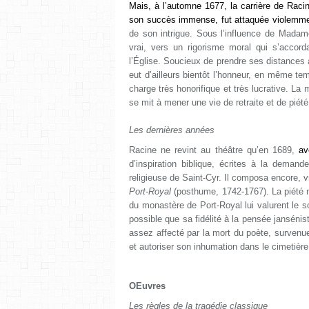
Mais, à l’automne 1677, la carrière de Racine
son succès immense, fut attaquée violemme
de son intrigue. Sous l’influence de Madame
vrai, vers un rigorisme moral qui s’accorda
l’Église. Soucieux de prendre ses distances 
eut d’ailleurs bientôt l’honneur, en même 
charge très honorifique et très lucrative. La
se mit à mener une vie de retraite et de piét
Les dernières années
Racine ne revint au théâtre qu’en 1689,
a
d’inspiration biblique, écrites à la deman
religieuse de Saint-Cyr. Il composa encore,
Port-Royal
(posthume, 1742-1767). La piété m
du monastère de Port-Royal lui valurent le 
possible que sa fidélité à la pensée jansénist
assez affecté par la mort du poète, survenu
et autoriser son inhumation dans le cimetiè
OEuvres
Les règles de la tragédie classique