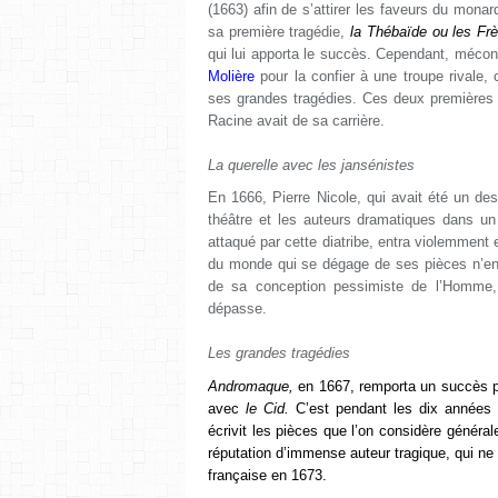
(1663) afin de s’attirer les faveurs du monar
sa première tragédie,
la Thébaïde ou les Fr
qui lui apporta le succès. Cependant, méconte
Molière
pour la confier à une troupe rivale, 
ses grandes tragédies. Ces deux premières p
Racine avait de sa carrière.
La querelle avec les jansénistes
En 1666, Pierre Nicole, qui avait été un d
théâtre et les auteurs dramatiques dans un
attaqué par cette diatribe, entra violemment
du monde qui se dégage de ses pièces n’en 
de sa conception pessimiste de l’Homme, 
dépasse.
Les grandes tragédies
Andromaque
,
en 1667, remporta un succès pub
avec
le Cid
.
C’est pendant les dix années qu
écrivit les pièces que l’on considère génér
réputation d’immense auteur tragique, qui ne d
française en 1673.