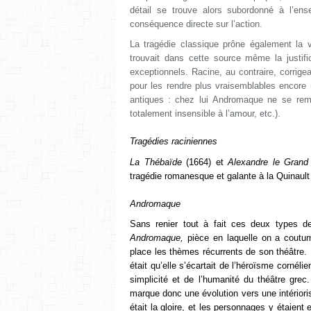
détail se trouve alors subordonné à l’en
conséquence directe sur l’action.
La tragédie classique prône également la vr
trouvait dans cette source même la justific
exceptionnels. Racine, au contraire, corrigea
pour les rendre plus vraisemblables encore (
antiques
: chez lui Andromaque ne se remar
totalement insensible à l’amour, etc.).
Tragédies raciniennes
La
Thébaïde
(1664) et
Alexandre le Grand
tragédie romanesque et galante à la Quinault o
Andromaque
Sans renier tout à fait ces deux types d
Andromaque,
pièce en laquelle on a coutum
place les thèmes récurrents de son théâtre.
était qu’elle s’écartait de l’héroïsme cornéli
simplicité et de l’humanité du théâtre grec
marque donc une évolution vers une intériorisa
était la gloire, et les personnages y étaient