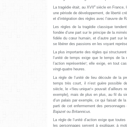
e
La tragédie était, au
XVII
siècle en France, 
une période de développement, de liberté créa
et d’intégration des règles avec l’œuvre de R
Les règles de la tragédie classique tendent 
fondée d’une part sur le principe de la
mimés
fidèle du cœur humain, et d’autre part sur l
se libérer des passions en les voyant représ
La plus importante des règles qui structurent 
l’unité de temps exige que le temps de la r
l’action représentée
!
; elle exige, en tout ca
vingt-quatre heures.
La règle de l’unité de lieu découle de la 
temps très court, il n’est guère possible d
siècle, le «
!
lieu unique
!
» pouvait d’ailleurs r
exemple), mais de plus en plus, au fil du siè
d’un palais par exemple, ce qui faisait de la
parti de cet enfermement des personnages
Bajazet
ou
Britannicus.
La règle de l’unité d’action exige que toute
les personnages servent à expliquer, à mo