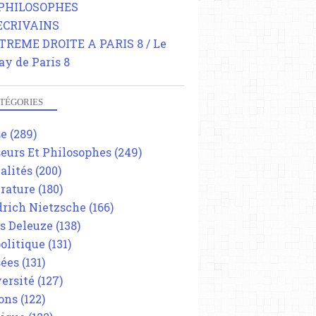
 PHILOSOPHES
 ECRIVAINS
TREME DROITE A PARIS 8 / Le
ay de Paris 8
TÉGORIES
se
(289)
eurs Et Philosophes
(249)
alités
(200)
érature
(180)
drich Nietzsche
(166)
es Deleuze
(138)
olitique
(131)
ées
(131)
ersité
(127)
ons
(122)