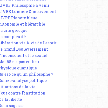
 LIVRE Philosophie à venir
 LIVRE Lumière & mouvement
 LIVRE Planète bleue
 Autonomie et hiérarchie
La cité grecque
 La complexité
Libération vis-à-vis de l'esprit
 Le Grand Bouleversement
L'Inconscient et le sexuel
Mai 68 n'a pas eu lieu
 Physique quantique
 Qu'est-ce qu'un philosophe ?
 Schizo-analyse politique
Situations de la vie
Tout contre l'institution
De la liberté
De la sagesse