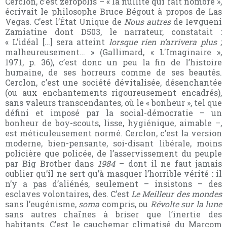
Cerclon, c’est zéropolis – « la nullité qui fait nombre »,
écrivait le philosophe Bruce Bégout à propos de Las
Vegas. C’est l’État Unique de
Nous autres
de Ievgueni
Zamiatine dont D503, le narrateur, constatait :
« L’idéal […] sera atteint
lorsque rien n’arrivera plus
;
malheureusement… » (Gallimard, « L'Imaginaire »,
1971, p. 36), c’est donc un peu la fin de l’histoire
humaine, de ses horreurs comme de ses beautés.
Cerclon, c’est une société dévitalisée, désenchantée
(ou aux enchantements rigoureusement encadrés),
sans valeurs transcendantes, où le « bonheur », tel que
défini et imposé par la social-démocratie – un
bonheur de boy-scouts, lisse, hygiénique, aimable –,
est méticuleusement normé. Cerclon, c’est la version
moderne, bien-pensante, soi-disant libérale, moins
policière que policée, de l’asservissement du peuple
par Big Brother dans
1984
– dont il ne faut jamais
oublier qu’il ne sert qu’à masquer l’horrible vérité : il
n’y a pas d’aliénés, seulement – insistons – des
esclaves volontaires, des
. C’est
Le Meilleur des mondes
sans l’eugénisme,
soma
compris, ou
Révolte sur la lune
sans autres chaînes à briser que l’inertie des
habitants. C’est le cauchemar climatisé du Marcom