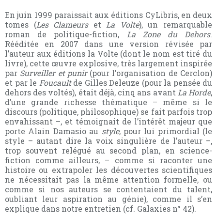
En juin 1999 paraissait aux éditions CyLibris, en deux
tomes (
Les Clameurs
et
La Volte
), un remarquable
roman de politique-fiction,
La Zone
du Dehors
.
Rééditée en 2007 dans une version révisée par
l’auteur aux éditions la Volte (dont le nom est tiré du
livre), cette œuvre explosive, très largement inspirée
par
Surveiller et punir
(pour l’organisation de Cerclon)
et par le
Foucault
de Gilles Deleuze (pour la pensée du
dehors des voltés), était déjà, cinq ans avant
La Horde
,
d’une grande richesse thématique – même si le
discours (politique, philosophique) se fait parfois trop
envahissant –, et témoignait de l’intérêt majeur que
porte Alain Damasio au
style
, pour lui primordial (le
style – autant dire la voix singulière de l’auteur –,
trop souvent relégué au second plan, en science-
fiction comme ailleurs, – comme si raconter une
histoire ou extrapoler les découvertes scientifiques
ne nécessitait pas la même attention formelle, ou
comme si nos auteurs se contentaient du talent,
oubliant leur aspiration au génie), comme il s’en
explique dans notre entretien (cf. Galaxies n° 42).