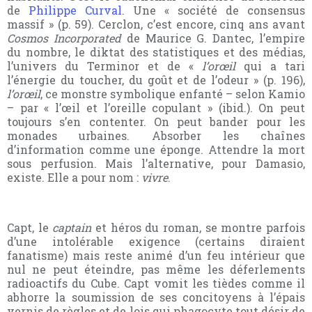
de
Philippe Curval
. Une « société de consensus
massif » (p. 59). Cerclon, c’est encore, cinq ans avant
Cosmos Incorporated
de Maurice G. Dantec, l’empire
du nombre, le diktat des statistiques et des médias,
l’univers du Terminor et de «
l’orœil
qui a tari
l’énergie du toucher, du goût et de l’odeur
» (p. 196),
l’orœil
, ce monstre symbolique enfanté – selon Kamio
– par
« l’œil et l’oreille copulant »
(ibid.). On peut
toujours s’en contenter. On peut bander pour les
monades urbaines. Absorber les chaînes
d’information comme une éponge. Attendre la mort
sous perfusion. Mais l’alternative, pour Damasio,
existe. Elle a pour nom :
vivre
.
Capt, le
captain
et héros du roman, se montre parfois
d’une intolérable exigence (certains diraient
fanatisme
) mais reste animé d’un feu intérieur que
nul ne peut éteindre, pas même les déferlements
radioactifs du Cube. Capt vomit les tièdes comme il
abhorre la soumission de ses concitoyens à l’épais
vernis de règles et de lois qui phagocyte tout désir de