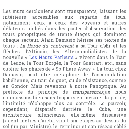
Les murs cercloniens sont transparents, laissant les
intérieurs accessibles aux regards de tous,
notamment ceux à ceux des voyeurs et autres
délateurs nichés dans les postes d’observation des
tours panoptiques de trente étages qui dominent
chaque secteur. Alain Damasio hérisse ses textes de
tours :
La Horde du contrevent
a sa Tour d’Ær et les
flèches d’Alticcio, les Altermondialistes de la
nouvelle «
Les Hauts Parleurs
» vivent dans la Tour
de Leuze, la Tour Borgès, la Tour Guattari, etc., sans
oublier les phares de « So Phare Away ». La tour, chez
Damasio, peut être métaphore de l’accumulation
babélienne, ou tour de guet, ou de résistance, comme
en Gondor. Mais revenons à notre Panoptique. Au
prétexte du principe de
transparence
,que nous
connaissons bien sans toujours en mesurer la portée,
l’intimité n’échappe plus au contrôle. Le pouvoir,
cependant, disparaît derrière le Cube, une
architecture
silencieuse
,
elle-même dissuasive
(« cent mètres d’arête, vingt-six étages au-dessus du
sol (un par Ministre), le Terminor et son réseau câblé