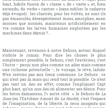
haut, habile fusion de « classe », de « caste », et, bien
entendu, du verbe « castrer » (sans oublier le cadastre
déjà évoqué) : les clastrés, pour les voltés, ne sont-ils
pas émasculés, désespérément mous, amorphes, aussi
mornes que normés, maintenus artificiellement en
vie comme les larves humaines exploitées par les
machines dans
Matrix
?...
Maintenant, revenons à notre Dehors, autour duquel
s’orbite le roman. Pour dire les choses le plus
simplement possible, le Dehors, c’est l’extérieur, c’est
l’Autre – perçu non plus comme un
alien
mais comme
une richesse potentielle –, le voyage, le rêve, la
folie
.
N’en restons pas aux lieux communs. Le Dehors : ce
qui n’est pas
là
, mais qui rend tout
là
possible. Ce n’est
pas tant un
lieu
en effet
, comme l’expliquait Capt
plus haut, qu’un
non-lieu
où alimenter ses désirs. Pour
les héros damasiens, l’« autre côté », le Dehors de
La
Zone
(ou l’Extrême-Amont de
La Horde
)
, c’est l’espace
de l’imagination, de la liberté, la
terra incognita
qui