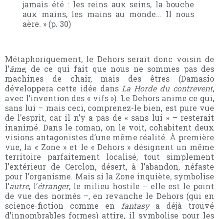
jamais été : les reins aux seins, la bouche
aux mains, les mains au monde… Il nous
aère. » (p. 30)
Métaphoriquement, le Dehors serait donc voisin de
l’
âme
, de ce qui fait que nous ne sommes pas des
machines de chair, mais des êtres (Damasio
développera cette idée dans
La Horde
du contrevent
,
avec l’invention des « vifs »). Le Dehors anime ce qui,
sans lui – mais ceci, comprenez-le bien, est pure vue
de l’esprit, car il n’y a pas de « sans lui » – resterait
inanimé.
Dans le roman, on le voit, cohabitent deux
visions antagonistes d’une même réalité. À première
vue, la « Zone » et le « Dehors » désignent un même
territoire parfaitement localisé, tout simplement
l’extérieur de Cerclon, désert, à l’abandon, néfaste
pour l’organisme. Mais si la Zone inquiète, symbolise
l’
autre
, l’
étranger
, le milieu hostile – elle est le point
de vue des normés –, en revanche le Dehors (qui en
science-fiction comme en
fantasy
a déjà trouvé
d’innombrables formes) attire, il symbolise pour les