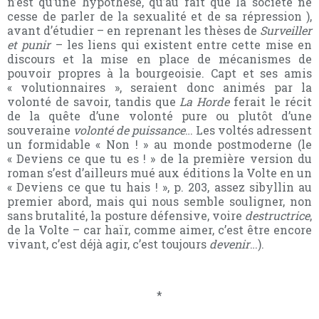
n’est qu’une hypothèse, qu’au fait que la société ne
cesse de parler de la sexualité et de sa répression ),
avant d’étudier – en reprenant les thèses de
Surveiller
et punir
– les liens qui existent entre cette mise en
discours et la mise en place de mécanismes de
pouvoir propres à la bourgeoisie. Capt et ses amis
« volutionnaires », seraient donc animés par la
volonté de savoir, tandis que
La Horde
ferait le récit
de la quête d’une volonté pure ou plutôt d’une
souveraine
volonté de puissance
… Les voltés adressent
un formidable « Non ! » au monde postmoderne (le
« Deviens ce que tu es ! »
de la première version du
roman s’est d’ailleurs mué aux éditions la Volte en un
« Deviens ce que tu hais ! »
, p. 203, assez sibyllin au
premier abord, mais qui nous semble souligner, non
sans brutalité, la posture défensive, voire
destructrice
,
de la Volte – car haïr, comme aimer, c’est être encore
vivant, c’est déjà agir, c’est toujours
devenir
…).
*