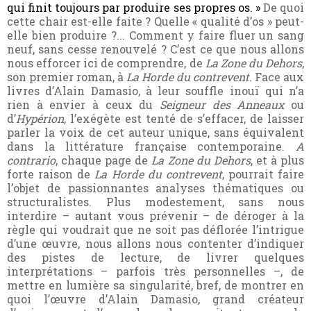
qui finit toujours par produire ses propres os. »
De quoi
cette chair est-elle faite ? Quelle « qualité d’os » peut-
elle bien produire ?... Comment y faire fluer un sang
neuf, sans cesse renouvelé ? C’est ce que nous allons
nous efforcer ici de comprendre, de
La Zone
du Dehors
,
son premier roman, à
La
Horde
du contrevent
. Face aux
livres d’Alain Damasio, à leur souffle inouï qui n’a
rien à envier à ceux du
Seigneur des Anneaux
ou
d’
Hypérion
, l’exégète est tenté de s’effacer, de laisser
parler la voix de cet auteur unique, sans équivalent
dans la littérature française contemporaine.
A
contrario
, chaque page de
La Zone
du Dehors
, et à plus
forte raison de
La Horde
du contrevent
, pourrait faire
l’objet de passionnantes analyses thématiques ou
structuralistes. Plus modestement, sans nous
interdire – autant vous prévenir – de déroger à la
règle qui voudrait que ne soit pas déflorée l’intrigue
d’une œuvre, nous allons nous contenter d’indiquer
des pistes de lecture, de livrer quelques
interprétations – parfois très personnelles –, de
mettre en lumière sa singularité, bref, de montrer en
quoi l’œuvre d’Alain Damasio, grand créateur