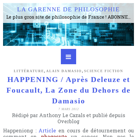
LA GARENNE DE PHILOSOPHIE
Le plus gros site de philosophie de France ! ABONNEZ-VOUS ! 4115 Articles, 1634 abonné·e·s, depuis 2006 . . . . . . . . 2 852 214 pages vues jusqu'à présent. Prestance et être apte à un plus grand nombre de choses.
,
,
LITTÉRATURE
ALAIN DAMASIO
SCIENCE FICTION
HAPPENING / Après Deleuze et
Foucault, La Zone du Dehors de
Damasio
7 MARS 2012
Rédigé par Anthony Le Cazals et publié depuis
Overblog
Happeniong :
Article
en cours de détournement ou
comment on
phagocyte
un cancer. Non pas le