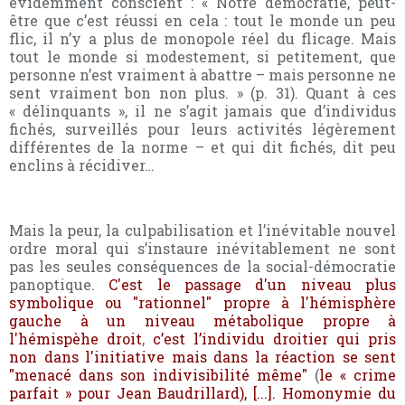
évidemment conscient :
« Notre démocratie, peut-
être que c’est réussi en cela : tout le monde un peu
flic, il n’y a plus de monopole réel du flicage. Mais
tout le monde si modestement, si petitement, que
personne n’est vraiment à abattre – mais personne ne
sent vraiment bon non plus. » (p. 31).
Quant à ces
« délinquants », il ne s’agit jamais que d’individus
fichés, surveillés pour leurs activités légèrement
différentes de la norme – et qui dit fichés, dit peu
enclins à récidiver…
Mais la peur, la culpabilisation et l’inévitable nouvel
ordre moral qui s’instaure inévitablement ne sont
pas les seules conséquences de la social-démocratie
panoptique.
C'est le passage d'un niveau plus
symbolique ou "rationnel" propre à l'hémisphère
gauche à un niveau métabolique propre à
l'hémispèhe droit
,
c’est l’individu droitier qui pris
non dans l'initiative mais dans la réaction se sent
"menacé dans son indivisibilité même"
(
le « crime
parfait » pour Jean Baudrillard), [...]. Homonymie du