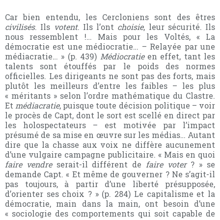
Car bien entendu, les Cercloniens sont des êtres
civilisés
. Ils
votent
. Ils l’ont
choisie
, leur sécurité. Ils
nous ressemblent !… Mais pour les Voltés,
« La
démocratie est une médiocratie… – Relayée par une
médiacratie… » (p. 439)
Médiocratie
en effet, tant les
talents sont étouffés par le poids des normes
officielles. Les dirigeants ne sont pas des forts, mais
plutôt les meilleurs d’entre les faibles – les plus
« méritants » selon l’ordre mathématique du Clastre.
Et
médiacratie
, puisque toute décision politique – voir
le procès de Capt, dont le sort est scellé en direct par
les holospectateurs – est motivée par l’impact
présumé de sa mise en œuvre sur les médias… Autant
dire que la chasse aux voix ne diffère aucunement
d’une vulgaire campagne publicitaire.
« Mais en quoi
faire vendre
serait-il différent de
faire voter
? » se
demande Capt. « Et même de gouverner ? Ne s’agit-il
pas toujours, à partir d’une liberté présupposée,
d’orienter ses choix ? » (p. 284)
Le capitalisme et la
démocratie, main dans la main, ont besoin d’une
« sociologie des comportements qui soit capable de