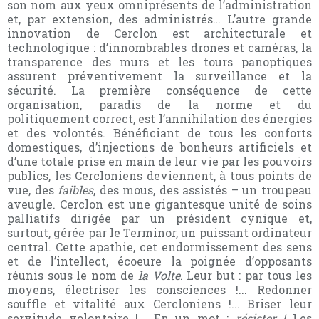
son nom aux yeux omniprésents de l’administration
et, par extension, des administrés… L’autre grande
innovation de Cerclon est architecturale et
technologique : d’innombrables drones et caméras, la
transparence des murs et les tours panoptiques
assurent préventivement la surveillance et la
sécurité. La première conséquence de cette
organisation, paradis de la norme et du
politiquement correct, est l’annihilation des énergies
et des volontés. Bénéficiant de tous les conforts
domestiques, d’injections de bonheurs artificiels et
d’une totale prise en main de leur vie par les pouvoirs
publics, les Cercloniens deviennent, à tous points de
vue, des
faibles
, des mous, des assistés – un troupeau
aveugle. Cerclon est une gigantesque unité de soins
palliatifs dirigée par un président cynique et,
surtout, gérée par le Terminor, un puissant ordinateur
central. Cette apathie, cet endormissement des sens
et de l’intellect, écoeure la poignée d’opposants
réunis sous le nom de
la Volte
. Leur but : par tous les
moyens, électriser les consciences !... Redonner
souffle et vitalité aux Cercloniens !... Briser leur
servitude volontaire !... En un mot :
résister
!
Les