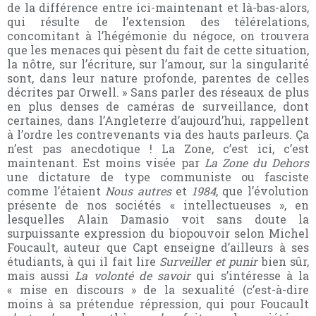
de la différence entre ici-maintenant et là-bas-alors,
qui résulte de l’extension des télérelations,
concomitant à l’hégémonie du négoce, on trouvera
que les menaces qui pèsent du fait de cette situation,
la nôtre, sur l’écriture, sur l’amour, sur la singularité
sont, dans leur nature profonde, parentes de celles
décrites par Orwell. » Sans parler des réseaux de plus
en plus denses de caméras de surveillance, dont
certaines, dans l’Angleterre d’aujourd’hui, rappellent
à l’ordre les contrevenants via des hauts parleurs. Ça
n’est pas anecdotique ! La Zone, c’est ici, c’est
maintenant. Est moins visée par
La Zone
du Dehors
une dictature de type communiste ou fasciste
comme l’étaient
Nous autres
et
1984
, que l’évolution
présente de nos sociétés « intellectueuses », en
lesquelles Alain Damasio voit sans doute la
surpuissante expression du biopouvoir selon Michel
Foucault, auteur que Capt enseigne d’ailleurs à ses
étudiants, à qui il fait lire
Surveiller et punir
bien sûr,
mais aussi
La volonté de savoir
qui s’intéresse à la
« mise en discours » de la sexualité (c’est-à-dire
moins à sa prétendue répression, qui pour Foucault