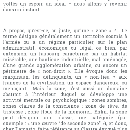
voltés un espoir, un idéal – nous allons y revenir
dans un instant.
À propos, qu’est-ce, au juste, qu’une «
zone »
?... Le
terme désigne généralement un territoire soumis à
l’armée ou à un régime particulier, sur le plan
administratif, économique ou légal, ou bien, par
extension, un faubourg caractérisé par un habitat
misérable, une banlieue industrielle, mal aménagée,
d'une grande agglomération urbaine, ou encore un
périmètre de « non-droit ». Elle évoque donc les
marginaux, les délinquants, un « non-lieu » aux
franges de la civilisation, un espace dangereux, ou
menaçant… Mais la zone, c’est aussi un domaine
abstrait à l'intérieur duquel se développe une
activité mentale ou psychologique : zones sombres,
zones claires de la conscience ; zone de rêve, de
tristesse ; zone floue de la mémoire… Enfin, la zone
peut désigner une classe, une catégorie (par
exemple : « une œuvre “de seconde zone” »), et donc,
chez Damasio, faire référence au Clastre évoqué plus