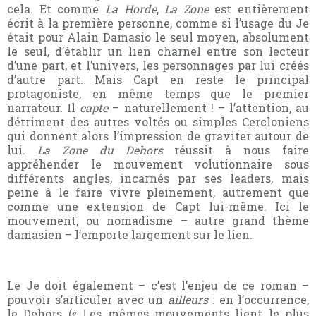
cela. Et comme
La Horde
,
La Zone
est entièrement
écrit à la première personne, comme si l’usage du Je
était pour Alain Damasio le seul moyen, absolument
le seul, d’établir un lien charnel entre son lecteur
d’une part, et l’univers, les personnages par lui créés
d’autre part. Mais Capt en reste le principal
protagoniste, en même temps que le premier
narrateur. Il
capte
– naturellement ! – l’attention, au
détriment des autres voltés ou simples Cercloniens
qui donnent alors l’impression de graviter autour de
lui.
La Zone
du Dehors
réussit à nous faire
appréhender le mouvement volutionnaire sous
différents angles, incarnés par ses leaders, mais
peine à le faire vivre pleinement, autrement que
comme une extension de Capt lui-même. Ici le
mouvement, ou nomadisme – autre grand thème
damasien – l’emporte largement sur le lien.
Le Je doit également – c’est l’enjeu de ce roman –
pouvoir s’articuler avec un
ailleurs
: en l’occurrence,
le Dehors (« Les mêmes mouvements lient le plus