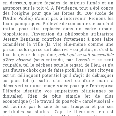
en dessous, quatre façades de miroirs fumés et un
astroport sur le toit »). À l’évidence, tout a été conçu
dès l’origine pour que les forces du COP (Code de
l’Ordre Public) n’aient pas à intervenir. Prenons les
tours panoptiques. Prélevée de son contexte carcéral
initial pour être replacée dans un cadre urbain,
biopolitique, l’invention du philosophe utilitariste
Jeremy Bentham contribue fortement
à nous faire
considérer la ville (la vie) elle-même comme une
prison : celui qui se sait observé – ou plutôt, et c’est là
tout le génie du système,
celui qui se sait
susceptible
d’être observé
(sous-entendu
,
par l’
œreil
) – se sent
coupable, tel le pécheur sous le regard de Dieu, et n’a
pas d’autre choix que de faire profil bas ! Tout citoyen
est un délinquant potentiel qu’il s’agit de débusquer
au plus tôt (il suffit d’un œil ou d’une main à
découvert sur une image vidéo pour que l’entreprise
Défordre identifie vos empreintes rétiniennes ou
digitales). Rien de plus simple (et de plus
économique !) : le travail du pouvoir « carcéviscéral »
est facilité par le zèle de son troupeau et par ses
certitudes satisfaites… Capt le théoricien en est