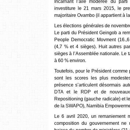
Incarnant l’aile modérée du part
investiture le 21 mars 2015, le pr
majoritaire Ovambo (il appartient à
Les élections générales de novembre
Le parti du Président Geingob a rem
People Democratic Movment (16.,6
(4,7 % et 4 sièges). Huit autres pa
sièges à l’Assemblée nationale. Le ta
à 60 % environ.
Toutefois, pour le Président comme 
sont les scores les plus modeste
présence s’articulent désormais au
DTA et le RDP et de nouveaux 
Repositioning (gauche radicale) et l
de la SWAPO), Namibia Empowerme
Le 6 avril 2020, un remaniement m
composition du gouvernement ne 