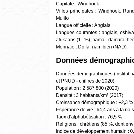
Capitale : Windhoek
Villes principales : Windhoek, Ru
Mulilo
Langue officielle : Anglais
Langues courantes : anglais, oshiv
afrikaans (11 %), nama - damara, he
Monnaie : Dollar namibien (NAD).
Données démographi
Données démographiques (Institut 
et PNUD - chiffres de 2020)
Population : 2 587 800 (2020)
Densité : 3 habitants/km² (2017)
Croissance démographique : +2,3 % 
Espérance de vie : 64,4 ans à la nai
Taux d’alphabétisation : 76,5 %
Religions : chrétiens (85 %, dont env
Indice de développement humain : 0,