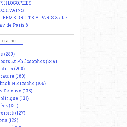
 PHILOSOPHES
 ECRIVAINS
TREME DROITE A PARIS 8 / Le
ay de Paris 8
TÉGORIES
se
(289)
eurs Et Philosophes
(249)
alités
(200)
érature
(180)
drich Nietzsche
(166)
es Deleuze
(138)
olitique
(131)
ées
(131)
ersité
(127)
ons
(122)