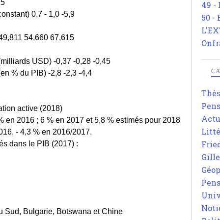
25
49 -
onstant) 0,7 - 1,0 -5,9
50 -
L'EX
 49,811 54,660 67,615
Onfr
milliards USD) -0,37 -0,28 -0,45
CA
en % du PIB) -2,8 -2,3 -4,4
Thè
Pens
tion active (2018)
Actu
7 % en 2016 ; 6 % en 2017 et 5,8 % estimés pour 2018
Litt
016, - 4,3 % en 2016/2017.
Frie
tés dans le PIB (2017) :
Gill
Géop
Pens
Univ
Noti
du Sud, Bulgarie, Botswana et Chine