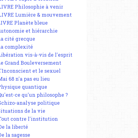
 LIVRE Philosophie à venir
 LIVRE Lumière & mouvement
 LIVRE Planète bleue
 Autonomie et hiérarchie
La cité grecque
 La complexité
Libération vis-à-vis de l'esprit
 Le Grand Bouleversement
L'Inconscient et le sexuel
Mai 68 n'a pas eu lieu
 Physique quantique
 Qu'est-ce qu'un philosophe ?
 Schizo-analyse politique
Situations de la vie
Tout contre l'institution
De la liberté
De la sagesse