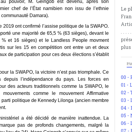
i au pouvoir, M. Geingob est devenu, après son
Le p
emier chef de l’État namibien non issu de l’ethnie
 la communauté Damara).
Fran
Arti
 2019 ont confirmé l’assise politique de la SWAPO.
. . .
porté une majorité de 65,5 % (63 sièges), devant le
prés
 % et 16 sièges) et le Landless People movment
plus
rtis sur les 15 en compétition ont entre un et deux
ux de participation pour ces deux élections s’établit
PA
pour la SWAPO, la victoire n’est pas triomphale. Ce
00 -
s depuis l’indépendance du pays. Les forces en
01 - 
tour des acteurs traditionnels comme la SWAPO, le
02 -
mouvements comme le mouvement Affirmative
03 -
e parti politique de Kennedy Lilonga (ancien membre
04 -
nt.
05 -
inistériel a été décidé de manière inattendue. La
06 -
marque pas de profonds changements, malgré la
07 -