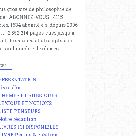
lus gros site de philosophie de
ce ! ABONNEZ-VOUS ! 4115
cles, 1634 abonné·e·s, depuis 2006
 . . . . . 2 852 214 pages vues jusqu'à
ent. Prestance et être apte à un
 grand nombre de choses.
GES
 PRESENTATION
Livre d'or
 THEMES ET RUBRIQUES
 LEXIQUE ET NOTIONS
 LISTE PENSEURS
 Notre rédaction
 LIVRES ICI DISPONIBLES
 LIVRE Peuple & création