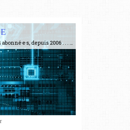
IE
Le plus gros site de philosophie de France ! ABONNEZ-VOUS ! 4115 Articles, 1634 abonné·e·s, depuis 2006 . . . . . . . . 2 852 214 pages vues jusqu'à présent. Prestance et être apte à un plus grand nombre de choses.
T