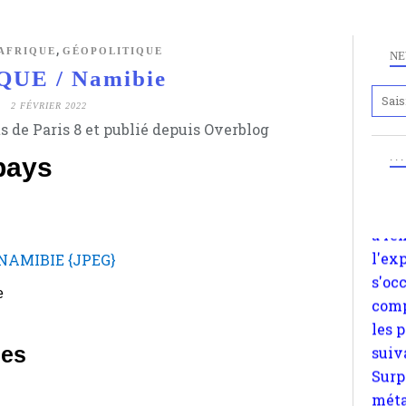
,
AFRIQUE
GÉOPOLITIQUE
NE
Anc
QUE / Namibie
www.
en 2
2 FÉVRIER 2022
s de Paris 8 et publié depuis Overblog
a re
l'ex
. .
pays
s'oc
comp
les 
suiv
Surp
e
méta
avon
d'em
ues
quan
impa