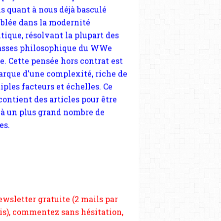
le. Cette pensée hors contrat est
arque d'une complexité, riche de
iples facteurs et échelles. Ce
 contient des articles pour être
 à un plus grand nombre de
es.
 nous soutenir abonnez-vous à la
ewsletter gratuite (2 mails par
s), commentez sans hésitation,
tagez le contenu sur les réseaux
si vous le pouvez faîtes des liens
depuis votre site.