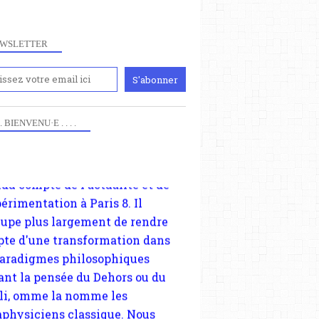
WSLETTER
iennement
paris8philo.com, ce site, créé
006 lors du mouvement anti-CPE,
ndu compte de l'actualité et de
périmentation à Paris 8. Il
 . . BIENVENU·E . . . .
cupe plus largement de rendre
te d'une transformation dans
paradigmes philosophiques
ant la pensée du Dehors ou du
li, omme la nomme les
physiciens classique. Nous
s quant à nous déjà basculé
blée dans la modernité
tique, résolvant la plupart des
sses philosophique du WWe