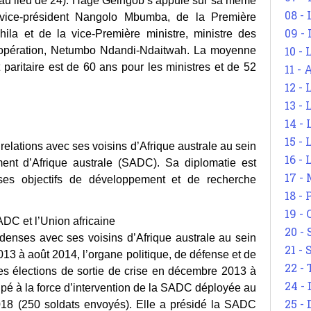
 au lieu de 24). Hage Geingob s’appuie sur sa même
08 -
ice-président Nangolo Mbumba, de la Première
09 -
la et de la vice-Première ministre, ministre des
10 -
 coopération, Netumbo Ndandi-Ndaitwah. La moyenne
aritaire est de 60 ans pour les ministres et de 52
11 -
12 - 
13 -
14 - 
15 -
 relations avec ses voisins d’Afrique australe au sein
16 - 
t d’Afrique australe (SADC). Sa diplomatie est
17 - 
 ses objectifs de développement et de recherche
18 -
19 -
DC et l’Union africaine
20 -
 denses avec ses voisins d’Afrique australe au sein
21 - 
013 à août 2014, l’organe politique, de défense et de
22 - 
es élections de sortie de crise en décembre 2013 à
24 - 
pé à la force d’intervention de la SADC déployée au
25 - 
18 (250 soldats envoyés). Elle a présidé la SADC