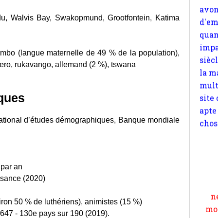
sièc
la m
ndu, Walvis Bay, Swakopmund, Grootfontein, Katima
mult
site
ambo (langue maternelle de 49 % de la population),
apte
rero, rukavango, allemand (2 %), tswana
chos
ques
national d’études démographiques, Banque mondiale
Pour
n
moi
par an
par
ssance (2020)
et 
iron 50 % de luthériens), animistes (15 %)
647 - 130e pays sur 190 (2019).