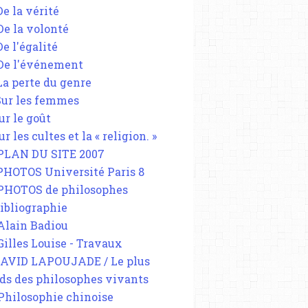
De la vérité
 De la volonté
De l'égalité
 De l'événement
 La perte du genre
 Sur les femmes
ur le goût
ur les cultes et la « religion. »
 PLAN DU SITE 2007
 PHOTOS Université Paris 8
 PHOTOS de philosophes
Bibliographie
 Alain Badiou
 Gilles Louise - Travaux
DAVID LAPOUJADE / Le plus
ds des philosophes vivants
 Philosophie chinoise