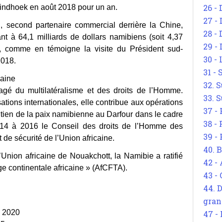
26 - 
ndhoek en août 2018 pour un an.
27 -
d, second partenaire commercial derrière la Chine,
28 - 
t à 64,1 milliards de dollars namibiens (soit 4,37
29 -
es, comme en témoigne la visite du Président sud-
30 -
2018.
31 -
caine
32. S
gé du multilatéralisme et des droits de l’Homme.
33. S
ions internationales, elle contribue aux opérations
37 -
ntien de la paix namibienne au Darfour dans le cadre
38 -
014 à 2016 le Conseil des droits de l’Homme des
39 -
 de sécurité de l’Union africaine.
40. 
’Union africaine de Nouakchott, la Namibie a ratifié
42 -
ge continentale africaine » (AfCFTA).
43 -
44. 
gran
9 2020
47 -