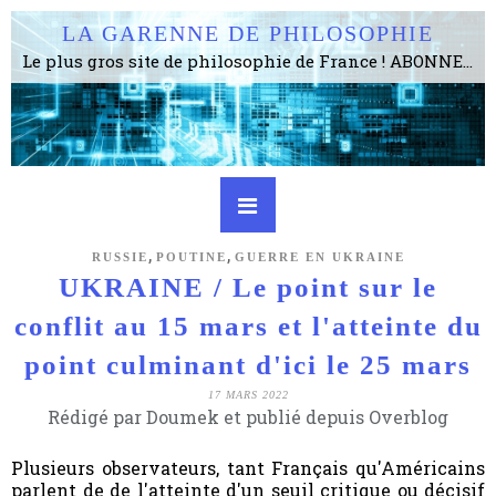
LA GARENNE DE PHILOSOPHIE
Le plus gros site de philosophie de France ! ABONNEZ-VOUS ! 4115 Articles, 1634 abonné·e·s, depuis 2006 . . . . . . . . 2 852 214 pages vues jusqu'à présent. Prestance et être apte à un plus grand nombre de choses.
,
,
RUSSIE
POUTINE
GUERRE EN UKRAINE
UKRAINE / Le point sur le
conflit au 15 mars et l'atteinte du
point culminant d'ici le 25 mars
17 MARS 2022
Rédigé par Doumek et publié depuis Overblog
Plusieurs observateurs, tant Français qu'Américains
parlent de de l'atteinte d'un seuil critique ou décisif