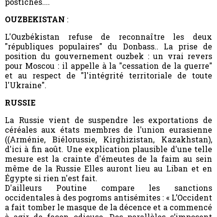
postiches....
OUZBEKISTAN
:
L'Ouzbékistan refuse de reconnaître les deux
"républiques populaires" du Donbass.. La prise de
position du gouvernement ouzbek : un vrai revers
pour Moscou : il appelle à la "cessation de la guerre"
et au respect de "l'intégrité territoriale de toute
l'Ukraine".
RUSSIE
La Russie vient de suspendre les exportations de
céréales aux états membres de l'union eurasienne
((Arménie, Biélorussie, Kirghizistan, Kazakhstan),
d'ici à fin août. Une explication plausible d'une telle
mesure est la crainte d'émeutes de la faim au sein
même de la Russie Elles auront lieu au Liban et en
Égypte si rien n'est fait.
D'ailleurs Poutine compare les sanctions
occidentales à des pogroms antisémites : « L’Occident
a fait tomber le masque de la décence et a commencé
à agir de façon odieuse. Des parallèles s’imposent