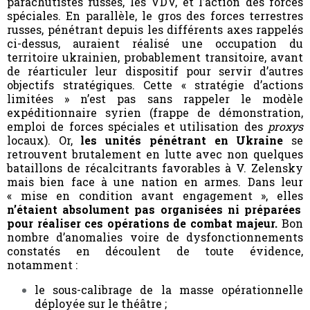
parachutistes russes, les VDV, et l’action des forces
spéciales. En parallèle, le gros des forces terrestres
russes, pénétrant depuis les différents axes rappelés
ci-dessus, auraient réalisé une occupation du
territoire ukrainien, probablement transitoire, avant
de réarticuler leur dispositif pour servir d’autres
objectifs stratégiques. Cette « stratégie d’actions
limitées » n’est pas sans rappeler le modèle
expéditionnaire syrien (frappe de démonstration,
emploi de forces spéciales et utilisation des
proxys
locaux). Or,
les unités pénétrant en Ukraine
se
retrouvent brutalement en lutte avec non quelques
bataillons de récalcitrants favorables à V. Zelensky
mais bien face à une nation en armes. Dans leur
« mise en condition avant engagement », elles
n’étaient absolument pas organisées ni préparées
pour réaliser ces opérations de combat majeur.
Bon
nombre d’anomalies voire de dysfonctionnements
constatés en découlent de toute évidence,
notamment :
le sous-calibrage de la masse opérationnelle
déployée sur le théâtre ;