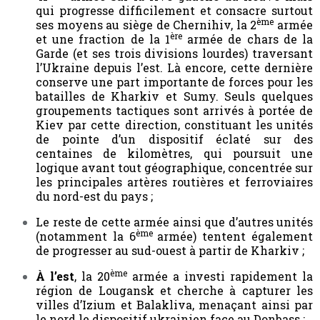
qui progresse difficilement et consacre surtout
ème
ses moyens au siège de Chernihiv, la 2
armée
ère
et une fraction de la 1
armée de chars de la
Garde (et ses trois divisions lourdes) traversant
l’Ukraine depuis l’est. Là encore, cette dernière
conserve une part importante de forces pour les
batailles de Kharkiv et Sumy. Seuls quelques
groupements tactiques sont arrivés à portée de
Kiev par cette direction, constituant les unités
de pointe d’un dispositif éclaté sur des
centaines de kilomètres, qui poursuit une
logique avant tout géographique, concentrée sur
les principales artères routières et ferroviaires
du nord-est du pays ;
Le reste de cette armée ainsi que d’autres unités
ème
(notamment la 6
armée) tentent également
de progresser au sud-ouest à partir de Kharkiv
;
ème
À l’est
, la 20
armée a investi rapidement la
région de Lougansk et cherche à capturer les
villes d’Izium et Balakliva, menaçant ainsi par
le nord le dispositif ukrainien face au Donbass ;