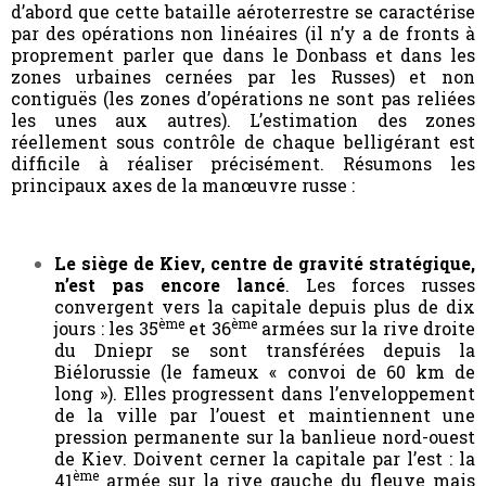
d’abord que cette bataille aéroterrestre
se caractérise
par des opérations non linéaires (il n’y a de fronts à
proprement parler que dans le Donbass et dans les
zones urbaines cernées par les Russes) et non
contiguës (les zones d’opérations ne sont pas reliées
les unes aux autres). L’estimation des zones
réellement sous contrôle de chaque belligérant est
difficile à réaliser précisément. Résumons les
principaux axes de la manœuvre russe :
Le siège de Kiev, centre de gravité stratégique,
n’est pas encore lancé
. Les forces russes
convergent vers la capitale depuis plus de dix
ème
ème
jours : les 35
et 36
armées sur la rive droite
du Dniepr se sont transférées depuis la
Biélorussie (le fameux « convoi de 60 km de
long »). Elles progressent dans l’enveloppement
de la ville par l’ouest et maintiennent une
pression permanente sur la banlieue nord-ouest
de Kiev. Doivent cerner la capitale par l’est : la
ème
41
armée sur la rive gauche du fleuve mais