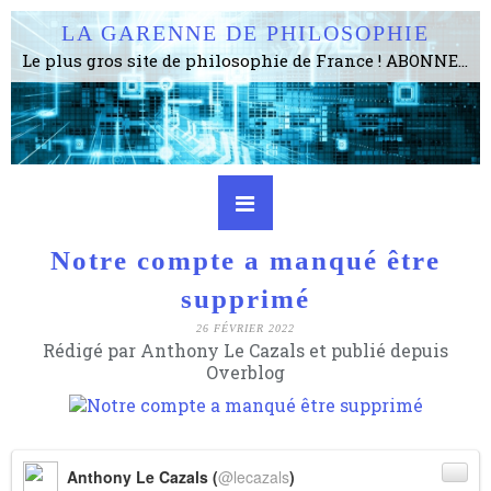
LA GARENNE DE PHILOSOPHIE
Le plus gros site de philosophie de France ! ABONNEZ-VOUS ! 4115 Articles, 1634 abonné·e·s, depuis 2006 . . . . . . . . 2 852 214 pages vues jusqu'à présent. Prestance et être apte à un plus grand nombre de choses.
Notre compte a manqué être
supprimé
26 FÉVRIER 2022
Rédigé par Anthony Le Cazals et publié depuis
Overblog
Anthony Le Cazals (
@lecazals
)