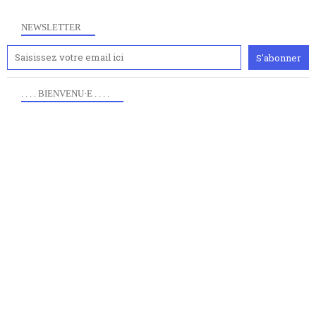
NEWSLETTER
. . . . BIENVENU·E . . . .
Anciennement www.paris8philo.com, ce site, créé en