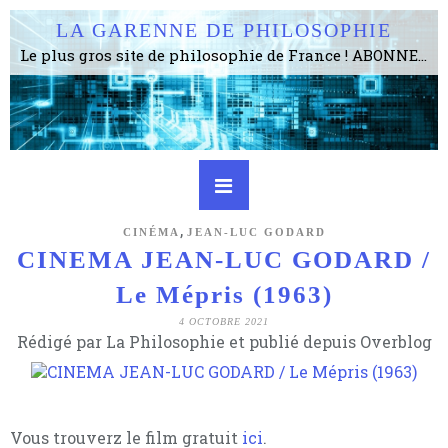
LA GARENNE DE PHILOSOPHIE
Le plus gros site de philosophie de France ! ABONNEZ-VOUS ! 4115 Articles, 1634 abonné·e·s, depuis 2006 . . . . . . . . 2 852 214 pages vues jusqu'à présent. Prestance et être apte à un plus grand nombre de choses.
,
CINÉMA
JEAN-LUC GODARD
CINEMA JEAN-LUC GODARD /
Le Mépris (1963)
4 OCTOBRE 2021
Rédigé par La Philosophie et publié depuis Overblog
Vous trouverz le film gratuit
ici
.