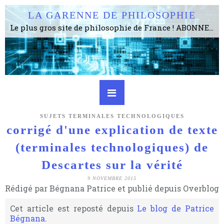
LA GARENNE DE PHILOSOPHIE
Le plus gros site de philosophie de France ! ABONNEZ-VOUS ! 4115 Articles, 1640 abonné·e·s, depuis 2006 . . . . . . . . 2 853 374 pages vues jusqu'à présent. Prestance et être apte à un plus grand nombre de choses.
SUJETS TERMINALES TECHNOLOGIQUES
corrigé d'une explication de texte
(terminales technologiques) de
Descartes sur la vérité
9 NOVEMBRE 2015
Rédigé par Bégnana Patrice et publié depuis Overblog
Cet article est reposté depuis
Le blog de Patrice
Bégnana
.