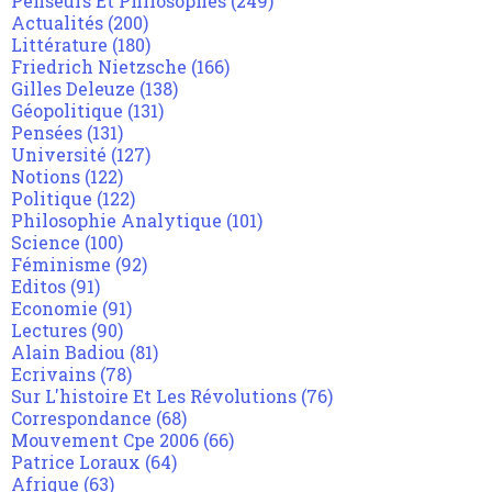
Penseurs Et Philosophes
(249)
Actualités
(200)
Littérature
(180)
Friedrich Nietzsche
(166)
Gilles Deleuze
(138)
Géopolitique
(131)
Pensées
(131)
Université
(127)
Notions
(122)
Politique
(122)
Philosophie Analytique
(101)
Science
(100)
Féminisme
(92)
Editos
(91)
Economie
(91)
Lectures
(90)
Alain Badiou
(81)
Ecrivains
(78)
Sur L'histoire Et Les Révolutions
(76)
Correspondance
(68)
Mouvement Cpe 2006
(66)
Patrice Loraux
(64)
Afrique
(63)