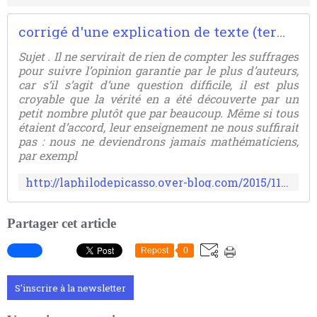
corrigé d'une explication de texte (terminales technologiques) de Descartes sur la vérité
Sujet . Il ne servirait de rien de compter les suffrages
pour suivre l’opinion garantie par le plus d’auteurs,
car s’il s’agit d’une question difficile, il est plus
croyable que la vérité en a été découverte par un
petit nombre plutôt que par beaucoup. Même si tous
étaient d’accord, leur enseignement ne nous suffirait
pas : nous ne deviendrons jamais mathématiciens,
par exempl
http://laphilodepicasso.over-blog.com/2015/11/corrige-d-une-explication-de-texte-terminales-technologiques-de-descartes-sur-la-verite.html
Partager cet article
Repost
0
S'inscrire à la newsletter