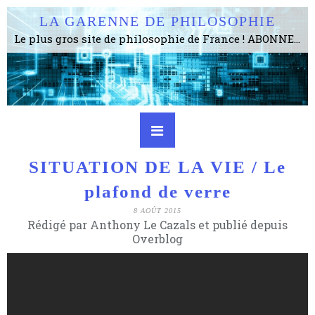
LA GARENNE DE PHILOSOPHIE
Le plus gros site de philosophie de France ! ABONNEZ-VOUS ! 4115 Articles, 1634 abonné·e·s, depuis 2006 . . . . . . . . 2 852 214 pages vues jusqu'à présent. Prestance et être apte à un plus grand nombre de choses.
SITUATION DE LA VIE / Le
plafond de verre
8 AOÛT 2015
Rédigé par Anthony Le Cazals et publié depuis
Overblog