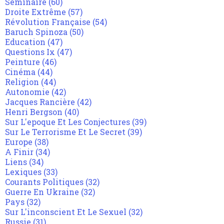
Séminaire
(60)
Droite Extrême
(57)
Révolution Française
(54)
Baruch Spinoza
(50)
Education
(47)
Questions Ix
(47)
Peinture
(46)
Cinéma
(44)
Religion
(44)
Autonomie
(42)
Jacques Rancière
(42)
Henri Bergson
(40)
Sur L'epoque Et Les Conjectures
(39)
Sur Le Terrorisme Et Le Secret
(39)
Europe
(38)
A Finir
(34)
Liens
(34)
Lexiques
(33)
Courants Politiques
(32)
Guerre En Ukraine
(32)
Pays
(32)
Sur L'inconscient Et Le Sexuel
(32)
Russie
(31)