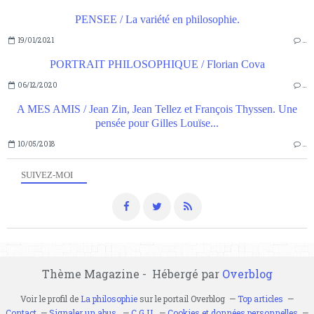
PENSEE / La variété en philosophie.
19/01/2021
…
PORTRAIT PHILOSOPHIQUE / Florian Cova
06/12/2020
…
A MES AMIS / Jean Zin, Jean Tellez et François Thyssen. Une
pensée pour Gilles Louïse...
10/05/2018
…
SUIVEZ-MOI
Thème Magazine - Hébergé par
Overblog
Voir le profil de
La philosophie
sur le portail Overblog
Top articles
Contact
Signaler un abus
C.G.U.
Cookies et données personnelles