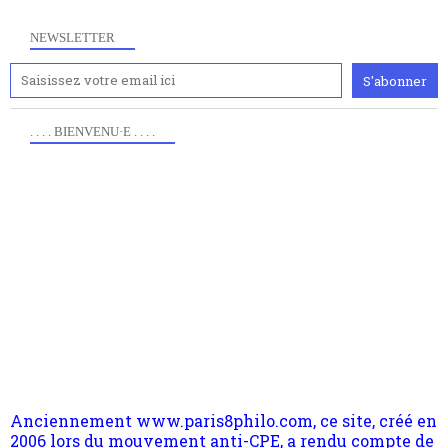
NEWSLETTER
. . . . BIENVENU·E . . . .
Anciennement www.paris8philo.com, ce site, créé en
2006 lors du mouvement anti-CPE, a rendu compte de
l'actualité et de l'expérimentation à Paris 8. Il
s'occupe plus largement de rendre compte d'une