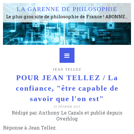
LA GARENNE DE PHILOSOPHIE
Le plus gros site de philosophie de France ! ABONNEZ-VOUS ! 4115 Articles, 1634 abonné·e·s, depuis 2006 . . . . . . . . 2 852 214 pages vues jusqu'à présent. Prestance et être apte à un plus grand nombre de choses.
JEAN TELLEZ
POUR JEAN TELLEZ / La
confiance, "être capable de
savoir que l'on est"
25 FÉVRIER 2015
Rédigé par Anthony Le Cazals et publié depuis
Overblog
Réponse à Jean Tellez.