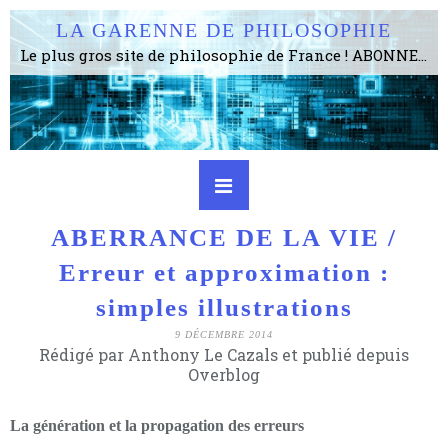
LA GARENNE DE PHILOSOPHIE
Le plus gros site de philosophie de France ! ABONNEZ-VOUS ! 4115 Articles, 1634 abonné·e·s, depuis 2006 . . . . . . . . 2 852 214 pages vues jusqu'à présent. Prestance et être apte à un plus grand nombre de choses.
ABERRANCE DE LA VIE /
Erreur et approximation :
simples illustrations
9 DÉCEMBRE 2014
Rédigé par Anthony Le Cazals et publié depuis
Overblog
La génération et la propagation des erreurs