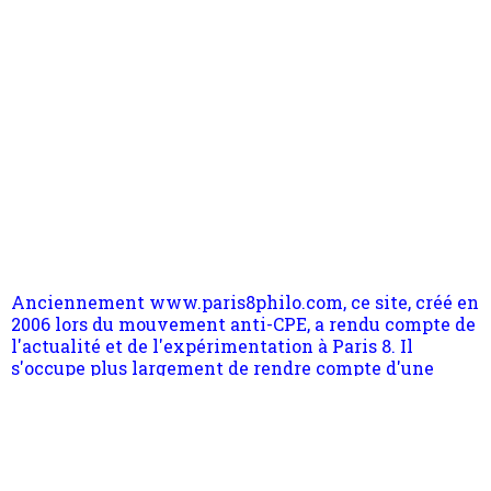
Anciennement www.paris8philo.com, ce site, créé en
2006 lors du mouvement anti-CPE, a rendu compte de
l'actualité et de l'expérimentation à Paris 8. Il
s'occupe plus largement de rendre compte d'une
transformation dans les paradigmes philosophiques
suivant la pensée du Dehors ou du Surpli, omme la
nomme les métaphysiciens classique. Nous avons
quant à nous déjà basculé d'emblée dans la modernité
quantique, résolvant la plupart des impasses
philosophique du WWe siècle. Cette pensée hors
Pour nous soutenir abonnez-vous à la newsletter
contrat est la marque d'une complexité, riche de
gratuite (2 mails par mois), commentez sans
multiples facteurs et échelles. Ce site contient des