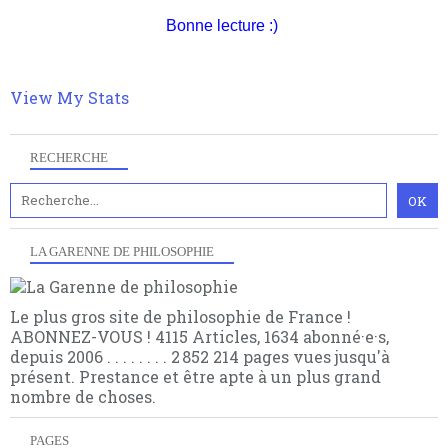
hésitation, partagez le contenu sur les réseaux et si
articles pour être apte à un plus grand nombre de
vous le pouvez faîtes des liens depuis votre site.
Bonne lecture :)
choses.
View My Stats
RECHERCHE
LA GARENNE DE PHILOSOPHIE
Le plus gros site de philosophie de France !
ABONNEZ-VOUS ! 4115 Articles, 1634 abonné·e·s,
depuis 2006 . . . . . . . . 2 852 214 pages vues jusqu'à
présent. Prestance et être apte à un plus grand
nombre de choses.
PAGES