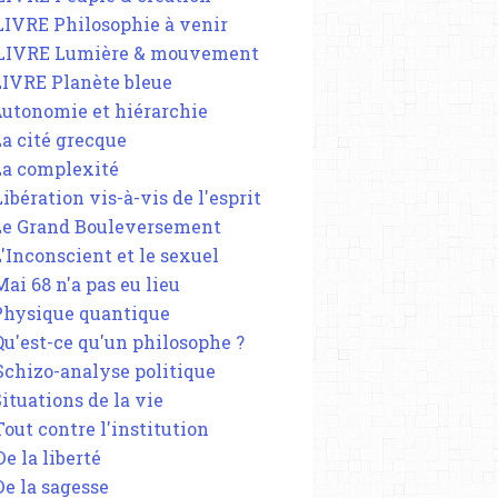
 LIVRE Philosophie à venir
 LIVRE Lumière & mouvement
 LIVRE Planète bleue
 Autonomie et hiérarchie
La cité grecque
 La complexité
Libération vis-à-vis de l'esprit
 Le Grand Bouleversement
L'Inconscient et le sexuel
Mai 68 n'a pas eu lieu
 Physique quantique
 Qu'est-ce qu'un philosophe ?
 Schizo-analyse politique
Situations de la vie
Tout contre l'institution
De la liberté
De la sagesse