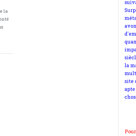
quan
e la
impa
lonté
sièc
us
la m
mult
site
apte
chos
Pour
n
moi
par
et 