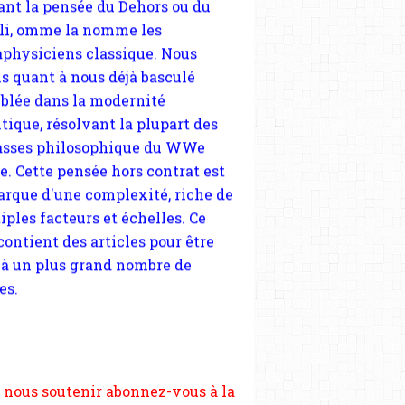
tique, résolvant la plupart des
sses philosophique du WWe
le. Cette pensée hors contrat est
arque d'une complexité, riche de
iples facteurs et échelles. Ce
 contient des articles pour être
 à un plus grand nombre de
es.
 nous soutenir abonnez-vous à la
ewsletter gratuite (2 mails par
s), commentez sans hésitation,
tagez le contenu sur les réseaux
si vous le pouvez faîtes des liens