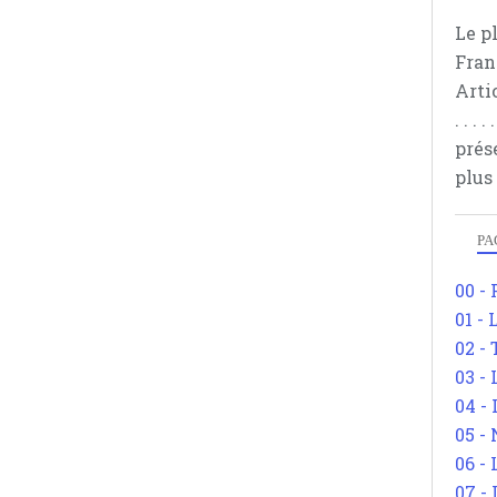
Le p
Fran
Arti
. . .
prés
plus
PA
00 -
01 - 
02 -
03 -
04 -
05 -
06 -
07 -