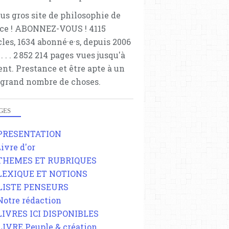
lus gros site de philosophie de
ce ! ABONNEZ-VOUS ! 4115
cles, 1634 abonné·e·s, depuis 2006
 . . . . . 2 852 214 pages vues jusqu'à
ent. Prestance et être apte à un
 grand nombre de choses.
GES
 PRESENTATION
Livre d'or
 THEMES ET RUBRIQUES
 LEXIQUE ET NOTIONS
 LISTE PENSEURS
 Notre rédaction
 LIVRES ICI DISPONIBLES
 LIVRE Peuple & création