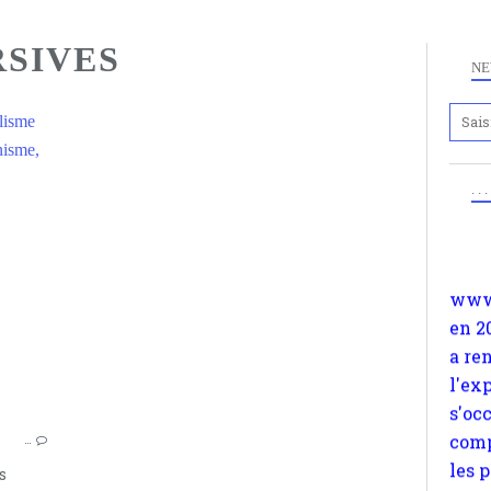
RSIVES
NE
lisme
Anc
nisme,
www.
. .
en 2
GAUCHE
a re
RADICALISME
l'ex
s'oc
POPULISME
comp
SOUVERAINISME
les 
APORIE
suiv
ZONES SUBVERSIVES
Surp
POURPARLERS ET RIPOSTES
méta
…
avon
s
d'em