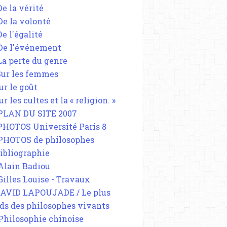
De la vérité
 De la volonté
De l'égalité
 De l'événement
 La perte du genre
 Sur les femmes
ur le goût
ur les cultes et la « religion. »
 PLAN DU SITE 2007
 PHOTOS Université Paris 8
 PHOTOS de philosophes
Bibliographie
 Alain Badiou
 Gilles Louise - Travaux
DAVID LAPOUJADE / Le plus
ds des philosophes vivants
 Philosophie chinoise