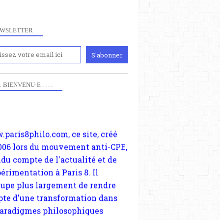
WSLETTER
iennement
paris8philo.com, ce site, créé
 . . BIENVENU·E . . . .
006 lors du mouvement anti-CPE,
ndu compte de l'actualité et de
périmentation à Paris 8. Il
cupe plus largement de rendre
te d'une transformation dans
paradigmes philosophiques
ant la pensée du Dehors ou du
li, omme la nomme les
physiciens classique. Nous
s quant à nous déjà basculé
blée dans la modernité