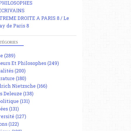
 PHILOSOPHES
 ECRIVAINS
TREME DROITE A PARIS 8 / Le
ay de Paris 8
TÉGORIES
se
(289)
eurs Et Philosophes
(249)
alités
(200)
érature
(180)
drich Nietzsche
(166)
es Deleuze
(138)
olitique
(131)
ées
(131)
ersité
(127)
ons
(122)