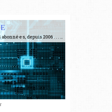
IE
Le plus gros site de philosophie de France ! ABONNEZ-VOUS ! 4115 Articles, 1634 abonné·e·s, depuis 2006 . . . . . . . . 2 852 214 pages vues jusqu'à présent. Prestance et être apte à un plus grand nombre de choses.
T