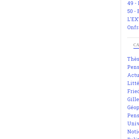
49 -
50 -
L'EX
Onfr
CA
Thè
Pens
Actu
Litt
Frie
Gill
Géop
Pens
Univ
Noti