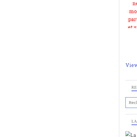
View
RE
LA