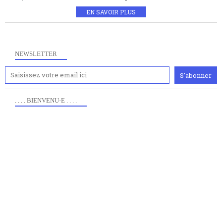
EN SAVOIR PLUS
NEWSLETTER
. . . . BIENVENU·E . . . .