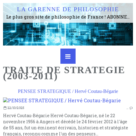
LA GARENNE DE PHILOSOPHIE
Le plus gros site de philosophie de France ! ABONNEZ-VOUS ! 4115 Articles, 1634 abonné·e·s, depuis 2006 . . . . . . . . 2 852 214 pages vues jusqu'à présent. Prestance et être apte à un plus grand nombre de choses.
TRAITE DE STRATEGIE
(2003-2011)
PENSEE STRATEGIQUE / Hervé Coutau-Bégarie
22/10/2025
…
Hervé Coutau-Bégarie Hervé Coutau-Bégarie, né le 22
novembre 1956 à Angers et décédé le 24 février 2012 à l'âge
de 55 ans, fut un éminent écrivain, historien et stratégiste
français, reconnu comme l'un des penseurs...