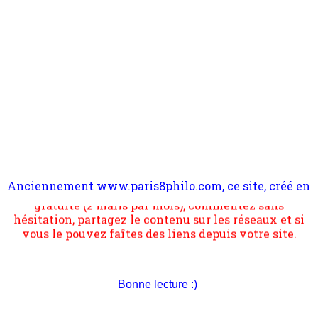
Anciennement www.paris8philo.com, ce site, créé en
Pour nous soutenir abonnez-vous à la newsletter
2006 lors du mouvement anti-CPE, a rendu compte de
gratuite (2 mails par mois), commentez sans
l'actualité et de l'expérimentation à Paris 8. Il
hésitation, partagez le contenu sur les réseaux et si
s'occupe plus largement de rendre compte d'une
vous le pouvez faîtes des liens depuis votre site.
transformation dans les paradigmes philosophiques
suivant la pensée du Dehors ou du Surpli, omme la
nomme les métaphysiciens classique. Nous avons
quant à nous déjà basculé d'emblée dans la modernité
quantique, résolvant la plupart des impasses
Bonne lecture :)
philosophique du WWe siècle. Cette pensée hors
contrat est la marque d'une complexité, riche de