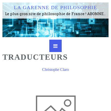
LA GARENNE DE PHILOSOPHIE
Le plus gros site de philosophie de France ! ABONNEZ-VOUS ! 4115 Articles, 1634 abonné·e·s, depuis 2006 . . . . . . . . 2 852 214 pages vues jusqu'à présent. Prestance et être apte à un plus grand nombre de choses.
TRADUCTEURS
Christophe Claro