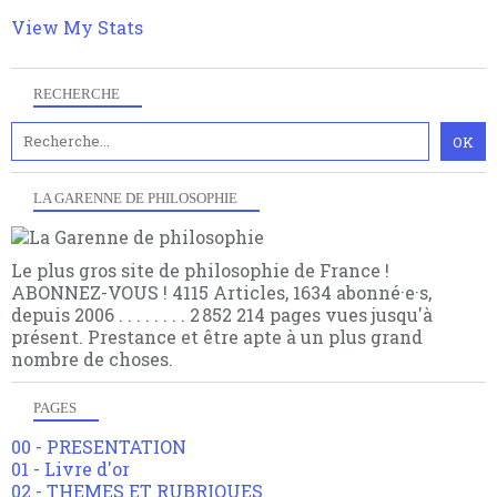
multiples facteurs et échelles. Ce site contient des
View My Stats
articles pour être apte à un plus grand nombre de
choses.
RECHERCHE
LA GARENNE DE PHILOSOPHIE
Le plus gros site de philosophie de France !
ABONNEZ-VOUS ! 4115 Articles, 1634 abonné·e·s,
depuis 2006 . . . . . . . . 2 852 214 pages vues jusqu'à
présent. Prestance et être apte à un plus grand
nombre de choses.
PAGES
00 - PRESENTATION
01 - Livre d'or
02 - THEMES ET RUBRIQUES